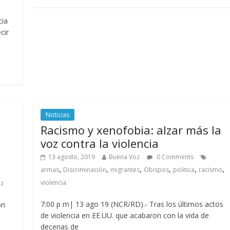
cia
cir
Noticias
Racismo y xenofobia: alzar más la
voz contra la violencia
13 agosto, 2019
Buena Voz
0 Comments
,
,
,
,
,
,
armas
Discriminación
migrantes
Obispos
politica
racismo
violencia
z
7:00 p m| 13 ago 19 (NCR/RD).- Tras los últimos actos
ón
de violencia en EE.UU. que acabaron con la vida de
decenas de