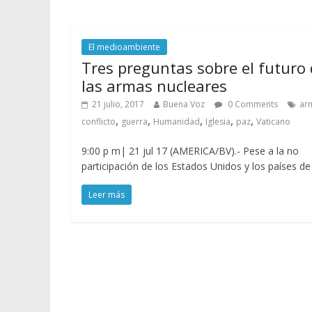
El medioambiente
Tres preguntas sobre el futuro
las armas nucleares
21 julio, 2017
Buena Voz
0 Comments
ar
,
,
,
,
,
conflicto
guerra
Humanidad
Iglesia
paz
Vaticano
9:00 p m| 21 jul 17 (AMERICA/BV).- Pese a la no
participación de los Estados Unidos y los países de
Leer más