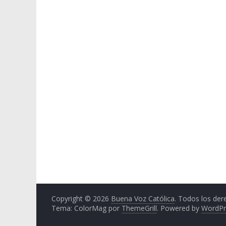
Copyright © 2026
Buena Voz Católica
. Todos los der
Tema: ColorMag por
ThemeGrill
. Powered by
WordPr