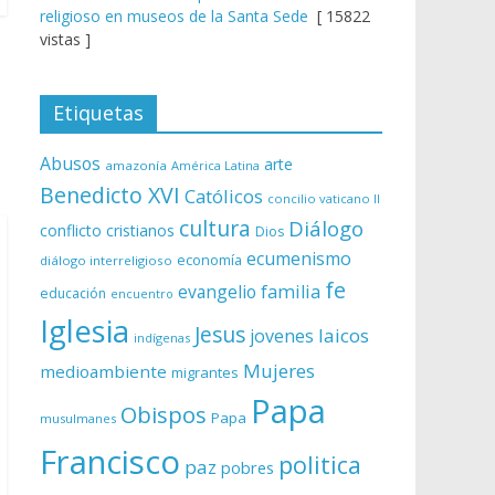
religioso en museos de la Santa Sede
[ 15822
vistas ]
Etiquetas
Abusos
arte
amazonía
América Latina
Benedicto XVI
Católicos
concilio vaticano II
cultura
Diálogo
conflicto
cristianos
Dios
ecumenismo
economía
diálogo interreligioso
fe
evangelio
familia
educación
encuentro
Iglesia
Jesus
laicos
jovenes
indígenas
Mujeres
medioambiente
migrantes
Papa
Obispos
Papa
musulmanes
Francisco
politica
paz
pobres