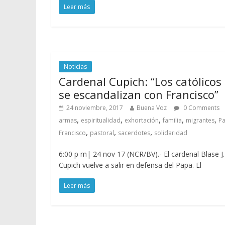
Leer más
Noticias
Cardenal Cupich: “Los católicos
se escandalizan con Francisco”
24 noviembre, 2017
Buena Voz
0 Comments
,
,
,
,
,
armas
espiritualidad
exhortación
familia
migrantes
P
,
,
,
Francisco
pastoral
sacerdotes
solidaridad
6:00 p m| 24 nov 17 (NCR/BV).- El cardenal Blase J.
Cupich vuelve a salir en defensa del Papa. El
Leer más