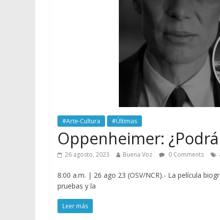
#Arte-Cultura
#Últimas
Oppenheimer: ¿Podrá 
26 agosto, 2023
Buena Voz
0 Comments
8:00 a.m. | 26 ago 23 (OSV/NCR).- La película biogr
pruebas y la
Leer más