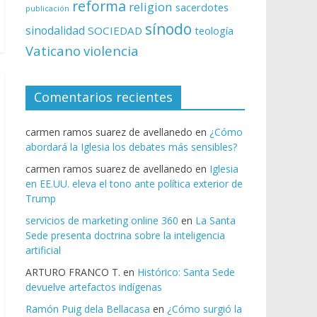
reforma
religion
sacerdotes
publicación
sínodo
sinodalidad
SOCIEDAD
teología
Vaticano
violencia
Comentarios recientes
carmen ramos suarez de avellanedo
en
¿Cómo
abordará la Iglesia los debates más sensibles?
carmen ramos suarez de avellanedo
en
Iglesia
en EE.UU. eleva el tono ante política exterior de
Trump
servicios de marketing online 360
en
La Santa
Sede presenta doctrina sobre la inteligencia
artificial
ARTURO FRANCO T.
en
Histórico: Santa Sede
devuelve artefactos indígenas
Ramón Puig dela Bellacasa
en
¿Cómo surgió la