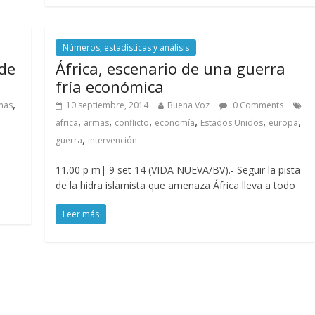
Números, estadísticas y análisis
 de
África, escenario de una guerra
fría económica
,
mas
10 septiembre, 2014
Buena Voz
0 Comments
,
,
,
,
,
,
africa
armas
conflicto
economía
Estados Unidos
europa
,
guerra
intervención
11.00 p m| 9 set 14 (VIDA NUEVA/BV).- Seguir la pista
de la hidra islamista que amenaza África lleva a todo
Leer más