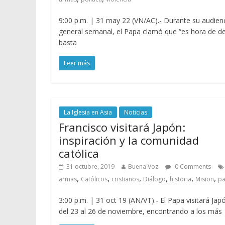
9:00 p.m. | 31 may 22 (VN/AC).- Durante su audien
general semanal, el Papa clamó que “es hora de de
basta
Leer más
La Iglesia en Asia
Noticias
Francisco visitará Japón:
inspiración y la comunidad
católica
31 octubre, 2019
Buena Voz
0 Comments
,
,
,
,
,
,
armas
Católicos
cristianos
Diálogo
historia
Mision
pa
3:00 p.m. | 31 oct 19 (AN/VT).- El Papa visitará Jap
del 23 al 26 de noviembre, encontrando a los más