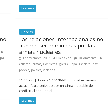
Leer más
Noticias
 no
Las relaciones internacionales no
pueden ser dominadas por las
armas nucleares
apa
17 noviembre, 2017
Buena Voz
0 Comments
,
,
,
,
,
,
acuerdo
armas
Conflictos
guerra
Papa Francisco
paz
,
,
pobres
politica
violencia
11:00 a m| 17 nov 17 (VI/RV/BV).- En el escenario
actual, “caracterizado por un clima inestable de
conflictualidad”, en el
Leer más