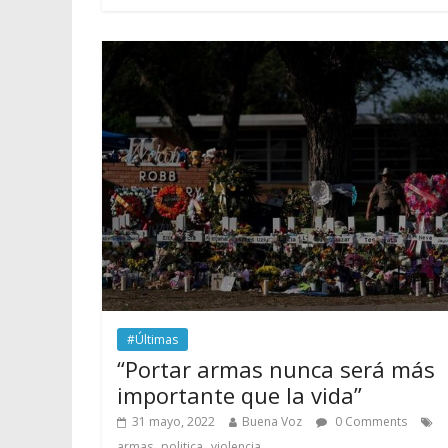
#Últimas
“Portar armas nunca será más
importante que la vida”
31 mayo, 2022
Buena Voz
0 Comments
,
,
armas
politica
violencia