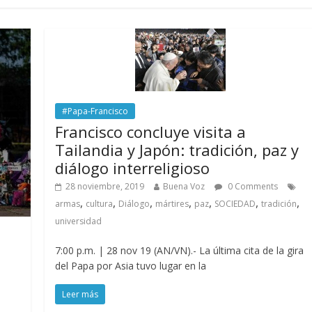
#Papa-Francisco
Francisco concluye visita a
Tailandia y Japón: tradición, paz y
diálogo interreligioso
28 noviembre, 2019
Buena Voz
0 Comments
,
,
,
,
,
,
,
armas
cultura
Diálogo
mártires
paz
SOCIEDAD
tradición
universidad
7:00 p.m. | 28 nov 19 (AN/VN).- La última cita de la gira
del Papa por Asia tuvo lugar en la
Leer más