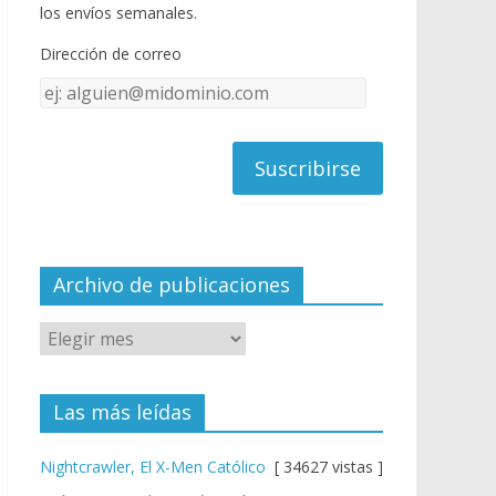
o
u
los envíos semanales.
o
b
Dirección de correo
k
e
Dirección
C
de
h
correo
a
n
n
el
Archivo de publicaciones
Las más leídas
Nightcrawler, El X-Men Católico
[ 34627 vistas ]