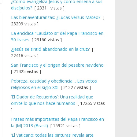
¿Cómo evangeliza Jesús y cómo enseña a sus
discípulos?
[ 28311 vistas ]
Las bienaventuranzas: ¿Lucas versus Mateo?
[
23209 vistas ]
La encíclica “Laudato si” del Papa Francisco en
50 frases
[ 23160 vistas ]
¿Jesús se sintió abandonado en la cruz?
[
22416 vistas ]
San Francisco y el origen del pesebre navideño
[ 21425 vistas ]
Pobreza, castidad y obediencia… Los votos
religiosos en el siglo XXI
[ 21227 vistas ]
‘El Dador de Recuerdos’: Una realidad que
omite lo que nos hace humanos
[ 17265 vistas
]
Frases más importantes del Papa Francisco en
la JMJ 2013 (Brasil)
[ 15921 vistas ]
‘El Vaticano: todas las pinturas’ revela arte