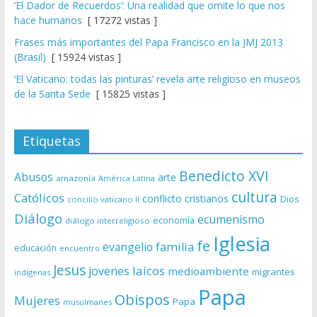
‘El Dador de Recuerdos’: Una realidad que omite lo que nos
hace humanos
[ 17272 vistas ]
Frases más importantes del Papa Francisco en la JMJ 2013
(Brasil)
[ 15924 vistas ]
‘El Vaticano: todas las pinturas’ revela arte religioso en museos
de la Santa Sede
[ 15825 vistas ]
Etiquetas
Benedicto XVI
Abusos
arte
amazonía
América Latina
cultura
Católicos
conflicto
cristianos
Dios
concilio vaticano II
Diálogo
ecumenismo
economía
diálogo interreligioso
Iglesia
fe
evangelio
familia
educación
encuentro
Jesus
laicos
jovenes
medioambiente
migrantes
indígenas
Papa
Obispos
Mujeres
Papa
musulmanes