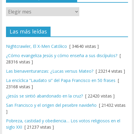
Las más leídas
Nightcrawler, El X-Men Católico
[ 34640 vistas ]
¿Cómo evangeliza Jesús y cómo enseña a sus discípulos?
[
28316 vistas ]
Las bienaventuranzas: ¿Lucas versus Mateo?
[ 23214 vistas ]
La encíclica “Laudato si” del Papa Francisco en 50 frases
[
23168 vistas ]
¿Jesús se sintió abandonado en la cruz?
[ 22420 vistas ]
San Francisco y el origen del pesebre navideño
[ 21432 vistas
]
Pobreza, castidad y obediencia… Los votos religiosos en el
siglo XXI
[ 21237 vistas ]