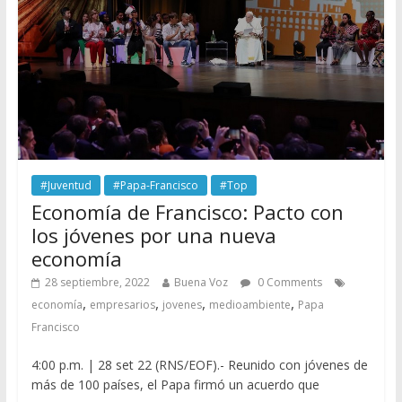
#Juventud
#Papa-Francisco
#Top
Economía de Francisco: Pacto con
los jóvenes por una nueva
economía
28 septiembre, 2022
Buena Voz
0 Comments
,
,
,
,
economía
empresarios
jovenes
medioambiente
Papa
Francisco
4:00 p.m. | 28 set 22 (RNS/EOF).- Reunido con jóvenes de
más de 100 países, el Papa firmó un acuerdo que