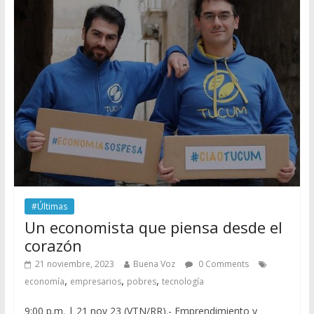
#Últimas
Un economista que piensa desde el
corazón
21 noviembre, 2023
Buena Voz
0 Comments
,
,
,
economía
empresarios
pobres
tecnología
9:00 p.m. | 21 nov 23 (VTN/RR).- Emprendimiento y