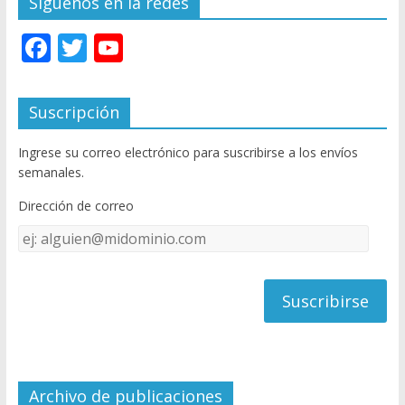
Síguenos en la redes
F
T
Y
ac
w
o
e
itt
u
Suscripción
b
er
T
Ingrese su correo electrónico para suscribirse a los envíos
o
u
semanales.
o
b
Dirección de correo
k
e
Dirección
C
de
h
correo
a
n
n
el
Archivo de publicaciones