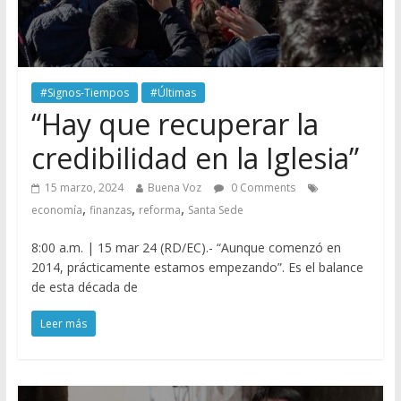
#Signos-Tiempos
#Últimas
“Hay que recuperar la
credibilidad en la Iglesia”
15 marzo, 2024
Buena Voz
0 Comments
,
,
,
economía
finanzas
reforma
Santa Sede
8:00 a.m. | 15 mar 24 (RD/EC).- “Aunque comenzó en
2014, prácticamente estamos empezando”. Es el balance
de esta década de
Leer más