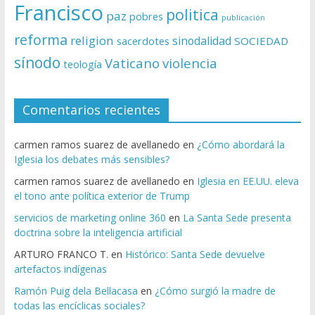
Francisco
politica
paz
pobres
publicación
reforma
religion
sinodalidad
sacerdotes
SOCIEDAD
sínodo
Vaticano
violencia
teología
Comentarios recientes
carmen ramos suarez de avellanedo
en
¿Cómo abordará la
Iglesia los debates más sensibles?
carmen ramos suarez de avellanedo
en
Iglesia en EE.UU. eleva
el tono ante política exterior de Trump
servicios de marketing online 360
en
La Santa Sede presenta
doctrina sobre la inteligencia artificial
ARTURO FRANCO T.
en
Histórico: Santa Sede devuelve
artefactos indígenas
Ramón Puig dela Bellacasa
en
¿Cómo surgió la madre de
todas las encíclicas sociales?