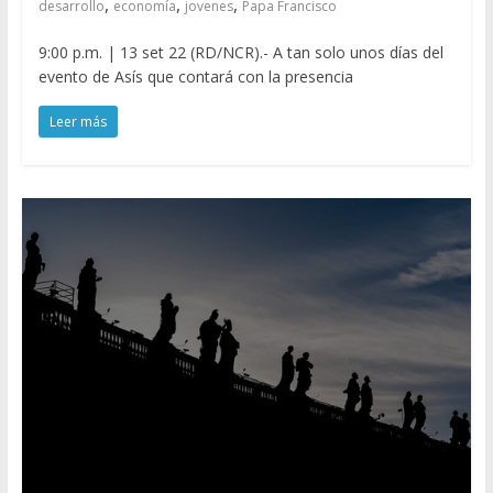
,
,
,
desarrollo
economía
jovenes
Papa Francisco
9:00 p.m. | 13 set 22 (RD/NCR).- A tan solo unos días del
evento de Asís que contará con la presencia
Leer más