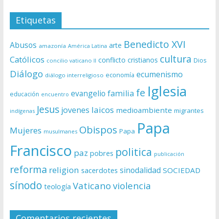
Etiquetas
Benedicto XVI
Abusos
arte
amazonía
América Latina
cultura
Católicos
conflicto
cristianos
Dios
concilio vaticano II
Diálogo
ecumenismo
economía
diálogo interreligioso
Iglesia
fe
evangelio
familia
educación
encuentro
Jesus
laicos
jovenes
medioambiente
migrantes
indígenas
Papa
Obispos
Mujeres
Papa
musulmanes
Francisco
politica
paz
pobres
publicación
reforma
religion
sinodalidad
sacerdotes
SOCIEDAD
sínodo
Vaticano
violencia
teología
Comentarios recientes