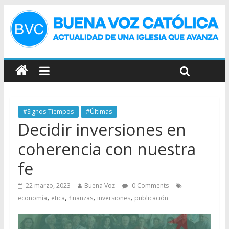
#Signos-Tiempos
#Últimas
Decidir inversiones en
coherencia con nuestra
fe
22 marzo, 2023
Buena Voz
0 Comments
,
,
,
,
economía
etica
finanzas
inversiones
publicación