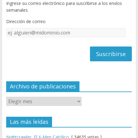
Ingrese su correo electrónico para suscribirse a los envíos
o
u
semanales.
o
b
Dirección de correo
k
e
Dirección
C
de
h
correo
a
n
n
el
Archivo de publicaciones
Las más leídas
Nightcrawler, El X-Men Católico
[ 34635 vistas ]