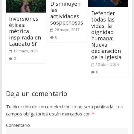
Disminuyen
las
Defender
actividades
Inversiones
todas las
sospechosas
éticas:
vidas, la
26 mayo, 2017
métrica
dignidad
inspirada en
humana:
0
Laudato Si’
Nueva
declaración
12 mayo, 2022
de la Iglesia
0
10 abril, 2024
0
Deja un comentario
Tu dirección de correo electrónico no será publicada.
Los
campos obligatorios están marcados con
*
Comentario