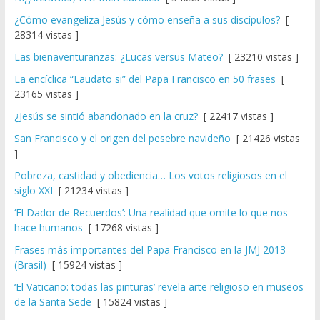
¿Cómo evangeliza Jesús y cómo enseña a sus discípulos?
[
28314 vistas ]
Las bienaventuranzas: ¿Lucas versus Mateo?
[ 23210 vistas ]
La encíclica “Laudato si” del Papa Francisco en 50 frases
[
23165 vistas ]
¿Jesús se sintió abandonado en la cruz?
[ 22417 vistas ]
San Francisco y el origen del pesebre navideño
[ 21426 vistas
]
Pobreza, castidad y obediencia… Los votos religiosos en el
siglo XXI
[ 21234 vistas ]
‘El Dador de Recuerdos’: Una realidad que omite lo que nos
hace humanos
[ 17268 vistas ]
Frases más importantes del Papa Francisco en la JMJ 2013
(Brasil)
[ 15924 vistas ]
‘El Vaticano: todas las pinturas’ revela arte religioso en museos
de la Santa Sede
[ 15824 vistas ]