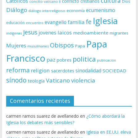
cultura
Católicos
conflicto
cristianos
Dios
concilio vaticano II
Diálogo
ecumenismo
economía
diálogo interreligioso
Iglesia
fe
evangelio
familia
educación
encuentro
Jesus
laicos
jovenes
medioambiente
migrantes
indígenas
Papa
Obispos
Mujeres
Papa
musulmanes
Francisco
politica
paz
pobres
publicación
reforma
religion
sinodalidad
sacerdotes
SOCIEDAD
sínodo
Vaticano
violencia
teología
Comentarios recientes
carmen ramos suarez de avellanedo
en
¿Cómo abordará la
Iglesia los debates más sensibles?
carmen ramos suarez de avellanedo
en
Iglesia en EE.UU. eleva