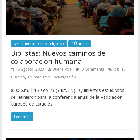
#Ecumenismo-Interreligioso
#Últimas
Biblistas: Nuevos caminos de
colaboración humana
,
15 agosto, 2023
Buena Voz
0 Comments
biblia
,
,
Diálogo
ecumenismo
investigación
8:00 p.m. | 15 ago 23 (SIR/VTN).- Quinientos estudiosos
se reunieron para la conferencia anual de la Asociación
Europea de Estudios
Leer más