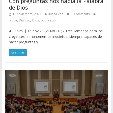
Con preguntas nos habla la Palabra
de Dios
16 noviembre, 2023
Buena Voz
0 Comments
,
,
,
biblia
Diálogo
Dios
publicación
4:00 p.m. | 16 nov 23 (VTN/CHT).- Tres llamados para los
creyentes: a mantenernos inquietos, siempre capaces de
hacer preguntas y
Leer más