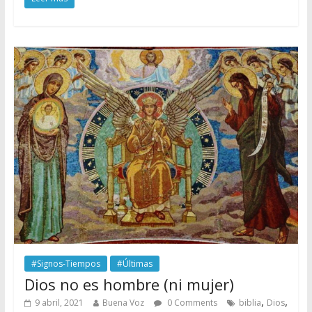
#Signos-Tiempos
#Últimas
Dios no es hombre (ni mujer)
,
,
9 abril, 2021
Buena Voz
0 Comments
biblia
Dios