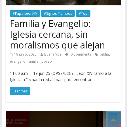
#Papa-LeónXIV
#Signos-Tiempos
#Top
Familia y Evangelio:
Iglesia cercana, sin
moralismos que alejan
,
19 junio, 2025
Buena Voz
0 Comments
biblia
,
,
evangelio
familia
Jubileo
11:00 a.m. | 19 jun 25 (OPSS/LCC).- León XIV llamó a la
Iglesia a “echar la red al mar” para encontrar
Leer más