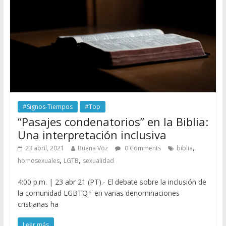
#Signos-Tiempos
#Top
“Pasajes condenatorios” en la Biblia:
Una interpretación inclusiva
,
23 abril, 2021
Buena Voz
0 Comments
biblia
,
,
homosexuales
LGTB
sexualidad
4:00 p.m. | 23 abr 21 (PT).- El debate sobre la inclusión de
la comunidad LGBTQ+ en varias denominaciones
cristianas ha
Leer más