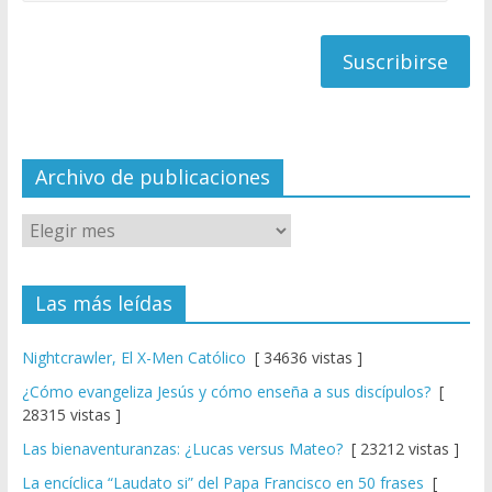
de
h
correo
a
n
n
el
Archivo de publicaciones
Las más leídas
Nightcrawler, El X-Men Católico
[ 34636 vistas ]
¿Cómo evangeliza Jesús y cómo enseña a sus discípulos?
[
28315 vistas ]
Las bienaventuranzas: ¿Lucas versus Mateo?
[ 23212 vistas ]
La encíclica “Laudato si” del Papa Francisco en 50 frases
[