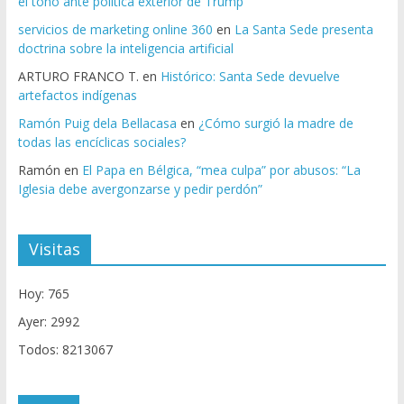
el tono ante política exterior de Trump
servicios de marketing online 360
en
La Santa Sede presenta
doctrina sobre la inteligencia artificial
ARTURO FRANCO T.
en
Histórico: Santa Sede devuelve
artefactos indígenas
Ramón Puig dela Bellacasa
en
¿Cómo surgió la madre de
todas las encíclicas sociales?
Ramón
en
El Papa en Bélgica, “mea culpa” por abusos: “La
Iglesia debe avergonzarse y pedir perdón”
Visitas
Hoy: 765
Ayer: 2992
Todos: 8213067