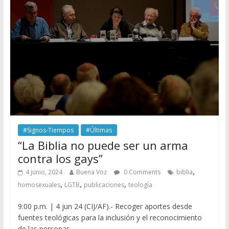
#Signos-Tiempos
#Últimas
“La Biblia no puede ser un arma
contra los gays”
,
4 junio, 2024
Buena Voz
0 Comments
biblia
,
,
,
homosexuales
LGTB
publicaciones
teología
9:00 p.m. | 4 jun 24 (CIJ/AF).- Recoger aportes desde
fuentes teológicas para la inclusión y el reconocimiento
de las personas