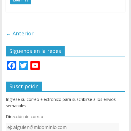
Leer más
← Anterior
Síguenos en la redes
F
T
Y
ac
w
o
e
itt
u
Suscripción
b
er
T
Ingrese su correo electrónico para suscribirse a los envíos
o
u
semanales.
o
b
Dirección de correo
k
e
Dirección
C