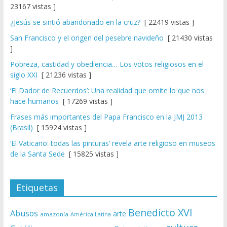
23167 vistas ]
¿Jesús se sintió abandonado en la cruz?
[ 22419 vistas ]
San Francisco y el origen del pesebre navideño
[ 21430 vistas
]
Pobreza, castidad y obediencia… Los votos religiosos en el
siglo XXI
[ 21236 vistas ]
‘El Dador de Recuerdos’: Una realidad que omite lo que nos
hace humanos
[ 17269 vistas ]
Frases más importantes del Papa Francisco en la JMJ 2013
(Brasil)
[ 15924 vistas ]
‘El Vaticano: todas las pinturas’ revela arte religioso en museos
de la Santa Sede
[ 15825 vistas ]
Etiquetas
Benedicto XVI
Abusos
arte
amazonía
América Latina