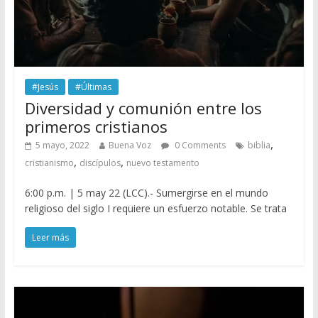
#Jesús
#Últimas
Diversidad y comunión entre los
primeros cristianos
,
5 mayo, 2022
Buena Voz
0 Comments
biblia
,
,
cristianismo
discípulos
nuevo testamento
6:00 p.m. | 5 may 22 (LCC).- Sumergirse en el mundo
religioso del siglo I requiere un esfuerzo notable. Se trata
Leer más