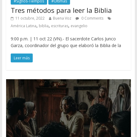
#Signos-Tiempos
#Últimas
Tres métodos para leer la Biblia
11 octubre, 2022
Buena Voz
0 Comments
,
,
,
América Latina
biblia
escrituras
evangelio
9:00 p.m. | 11 oct 22 (VN).- El sacerdote Carlos Junco
Garza, coordinador del grupo que elaboró la Biblia de la
Leer más