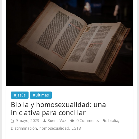
#Jesús
#Últimas
Biblia y homosexualidad: una
iniciativa para conciliar
,
9 mayo, 2023
Buena Voz
0 Comments
biblia
,
,
Discriminación
homosexualidad
LGTB