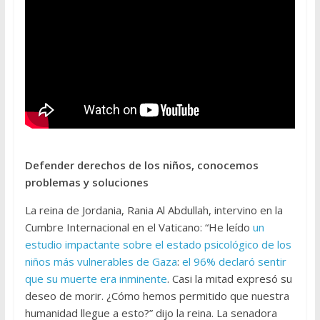
Defender derechos de los niños, conocemos
problemas y soluciones
La reina de Jordania, Rania Al Abdullah, intervino en la
Cumbre Internacional en el Vaticano: “He leído
un
estudio impactante sobre el estado psicológico de los
niños más vulnerables de Gaza
:
el 96% declaró sentir
que su muerte era inminente
. Casi la mitad expresó su
deseo de morir. ¿Cómo hemos permitido que nuestra
humanidad llegue a esto?” dijo la reina. La senadora