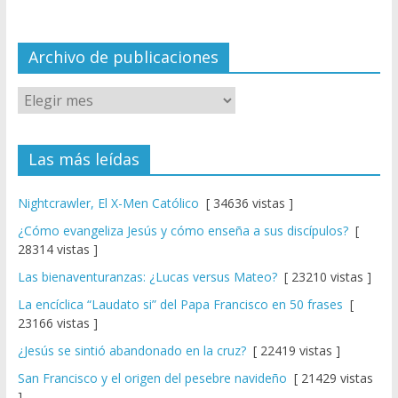
n
el
Archivo de publicaciones
Las más leídas
Nightcrawler, El X-Men Católico
[ 34636 vistas ]
¿Cómo evangeliza Jesús y cómo enseña a sus discípulos?
[
28314 vistas ]
Las bienaventuranzas: ¿Lucas versus Mateo?
[ 23210 vistas ]
La encíclica “Laudato si” del Papa Francisco en 50 frases
[
23166 vistas ]
¿Jesús se sintió abandonado en la cruz?
[ 22419 vistas ]
San Francisco y el origen del pesebre navideño
[ 21429 vistas
]