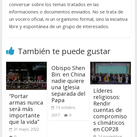
conversar sobre los temas tratados en las
informaciones o documentos enviados. No se trata de
un vocero oficial, ni un organismo formal, sino la iniciativa
libre y espontánea de un grupo de interesados.
También te puede gustar
Obispo Shen
Bin: en China
nadie quiere
una Iglesia
Líderes
separada del
“Portar
religiosos:
Papa
armas nunca
Rendir
13 octubre,
será más
cuentas de
importante
compromiso
2017
0
que la vida”
s climáticos
en COP28
31 mayo, 2022
24 noviembre,
0