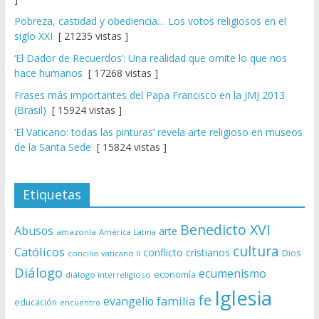
Pobreza, castidad y obediencia… Los votos religiosos en el
siglo XXI
[ 21235 vistas ]
‘El Dador de Recuerdos’: Una realidad que omite lo que nos
hace humanos
[ 17268 vistas ]
Frases más importantes del Papa Francisco en la JMJ 2013
(Brasil)
[ 15924 vistas ]
‘El Vaticano: todas las pinturas’ revela arte religioso en museos
de la Santa Sede
[ 15824 vistas ]
Etiquetas
Benedicto XVI
Abusos
arte
amazonía
América Latina
cultura
Católicos
conflicto
cristianos
Dios
concilio vaticano II
Diálogo
ecumenismo
economía
diálogo interreligioso
Iglesia
fe
evangelio
familia
educación
encuentro