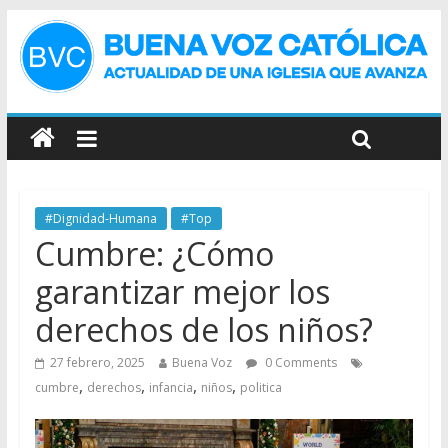
#Dignidad-Humana
#Top
Cumbre: ¿Cómo
garantizar mejor los
derechos de los niños?
27 febrero, 2025
Buena Voz
0 Comments
,
,
,
,
cumbre
derechos
infancia
niños
politica