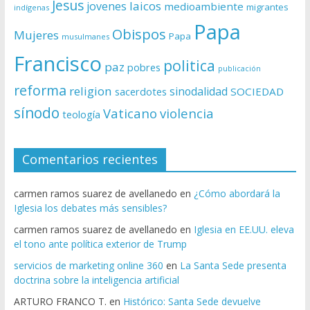
Jesus
laicos
jovenes
medioambiente
migrantes
indígenas
Papa
Obispos
Mujeres
Papa
musulmanes
Francisco
politica
paz
pobres
publicación
reforma
religion
sinodalidad
sacerdotes
SOCIEDAD
sínodo
Vaticano
violencia
teología
Comentarios recientes
carmen ramos suarez de avellanedo
en
¿Cómo abordará la
Iglesia los debates más sensibles?
carmen ramos suarez de avellanedo
en
Iglesia en EE.UU. eleva
el tono ante política exterior de Trump
servicios de marketing online 360
en
La Santa Sede presenta
doctrina sobre la inteligencia artificial
ARTURO FRANCO T.
en
Histórico: Santa Sede devuelve