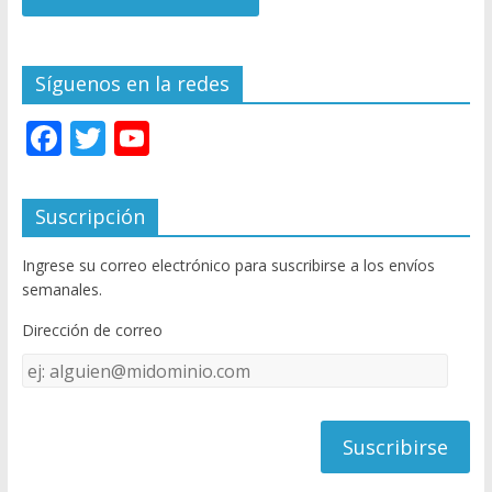
Síguenos en la redes
F
T
Y
ac
w
o
e
itt
u
Suscripción
b
er
T
Ingrese su correo electrónico para suscribirse a los envíos
o
u
semanales.
o
b
Dirección de correo
k
e
Dirección
C
de
h
correo
a
n