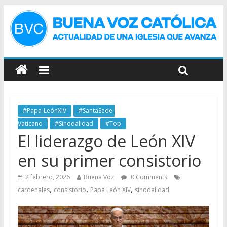
#Papa-LeónXIV
#SantaSede-
Vaticano
#Sinodalidad
#Top
El liderazgo de León XIV
en su primer consistorio
2 febrero, 2026
Buena Voz
0 Comments
,
,
,
cardenales
consistorio
Papa León XIV
sinodalidad