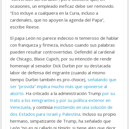
ocasiones, un empleado ineficaz debe ser removido.
“Eso incluye a cualquiera en la Curia, incluso a
cardenales, que no apoyen la agenda del Papa”,
escribe Reese.
El papa León no parece indeciso ni temeroso de hablar
con franqueza y firmeza, incluso cuando sus palabras
pueden resultar controvertidas. Defendió al cardenal
de Chicago, Blase Cupich, por su intención de rendir
homenaje al senador Dick Durbin por su destacada
labor de defensa del migrante (cuando al mismo
tiempo Durbin también es pro-choice),
señalando que
ser “provida” implica mucho más que oponerse al
aborto
. Ha criticado a la administración Trump
por su
trato a los inmigrantes y por su política exterior en
Venezuela
, y continúa
insistiendo en una solución de
dos Estados para Israel y Palestina
. Incluso su propio
hermano, simpatizante de Trump, ha señalado que
León “no es ni callado ni tímido: si tiene algo que decir,