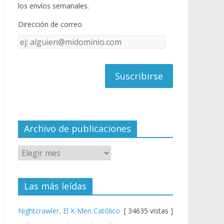
o
u
los envíos semanales.
o
b
Dirección de correo
k
e
Dirección
C
de
h
correo
a
n
n
el
Archivo de publicaciones
Las más leídas
Nightcrawler, El X-Men Católico
[ 34635 vistas ]