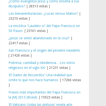
¿Cómo evangeliza Jesús y cómo enseña a sus
discípulos?
[ 28313 vistas ]
Las bienaventuranzas: ¿Lucas versus Mateo?
[
23210 vistas ]
La encíclica “Laudato si” del Papa Francisco en
50 frases
[ 23161 vistas ]
¿Jesús se sintió abandonado en la cruz?
[
22417 vistas ]
San Francisco y el origen del pesebre navideño
[ 21426 vistas ]
Pobreza, castidad y obediencia… Los votos
religiosos en el siglo XXI
[ 21231 vistas ]
‘El Dador de Recuerdos’: Una realidad que
omite lo que nos hace humanos
[ 17266 vistas
]
Frases más importantes del Papa Francisco en
la JMJ 2013 (Brasil)
[ 15923 vistas ]
‘El Vaticano: todas las pinturas’ revela arte