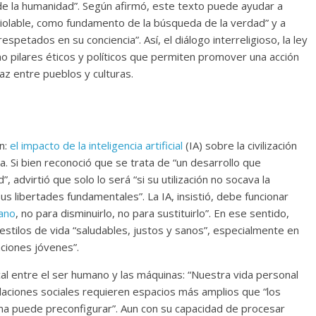
l de la humanidad”. Según afirmó, este texto puede ayudar a
nviolable, como fundamento de la búsqueda de la verdad” y a
spetados en su conciencia”. Así, el diálogo interreligioso, la ley
o pilares éticos y políticos que permiten promover una acción
 paz entre pueblos y culturas.
n:
el impacto de la inteligencia artificial
(IA) sobre la civilización
. Si bien reconoció que se trata de “un desarrollo que
 advirtió que solo lo será “si su utilización no socava la
us libertades fundamentales”. La IA, insistió, debe funcionar
mano
, no para disminuirlo, no para sustituirlo”. En ese sentido,
 estilos de vida “saludables, justos y sanos”, especialmente en
aciones jóvenes”.
cal entre el ser humano y las máquinas: “Nuestra vida personal
elaciones sociales requieren espacios más amplios que “los
lma puede preconfigurar”. Aun con su capacidad de procesar