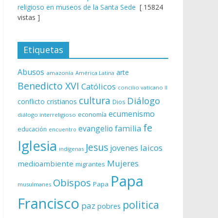
religioso en museos de la Santa Sede
[ 15824
vistas ]
Etiquetas
Abusos
arte
amazonía
América Latina
Benedicto XVI
Católicos
concilio vaticano II
cultura
Diálogo
conflicto
cristianos
Dios
ecumenismo
economía
diálogo interreligioso
fe
evangelio
familia
educación
encuentro
Iglesia
Jesus
laicos
jovenes
indígenas
Mujeres
medioambiente
migrantes
Papa
Obispos
Papa
musulmanes
Francisco
politica
paz
pobres