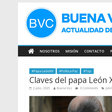
NOSOTROS
MISIÓN
CONTACTO
#Papa-LeónXIV
#Política-Paz
#Top
Claves del papa León X
2 julio, 2025
Buena Voz
0 Comments
Jubi