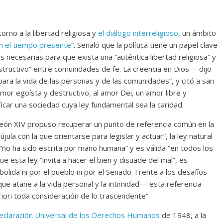
orno a la libertad religiosa y
el diálogo interreligioso
, un ámbito
n el tiempo presente
“. Señaló que la política tiene un papel clave
necesarias para que exista una “auténtica libertad religiosa” y
tructivo” entre comunidades de fe. La creencia en Dios —dijo
ra la vida de las personas y de las comunidades”, y citó a san
amor egoísta y destructivo, al amor Dei, un amor libre y
icar una sociedad cuya ley fundamental sea la caridad.
 León XIV propuso recuperar un punto de referencia común en la
újula con la que orientarse para legislar y actuar”, la ley natural
“no ha sido escrita por mano humana” y es válida “en todos los
e esta ley “invita a hacer el bien y disuade del mal”, es
olida ni por el pueblo ni por el Senado. Frente a los desafíos
 atañe a la vida personal y la intimidad— esta referencia
iori toda consideración de lo trascendente”.
eclaración Universal de los Derechos Humanos
de 1948, a la