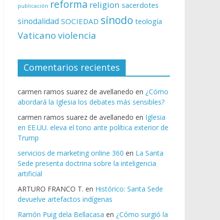
reforma
religion
sacerdotes
publicación
sínodo
sinodalidad
SOCIEDAD
teología
Vaticano
violencia
Comentarios recientes
carmen ramos suarez de avellanedo
en
¿Cómo
abordará la Iglesia los debates más sensibles?
carmen ramos suarez de avellanedo
en
Iglesia
en EE.UU. eleva el tono ante política exterior de
Trump
servicios de marketing online 360
en
La Santa
Sede presenta doctrina sobre la inteligencia
artificial
ARTURO FRANCO T.
en
Histórico: Santa Sede
devuelve artefactos indígenas
Ramón Puig dela Bellacasa
en
¿Cómo surgió la