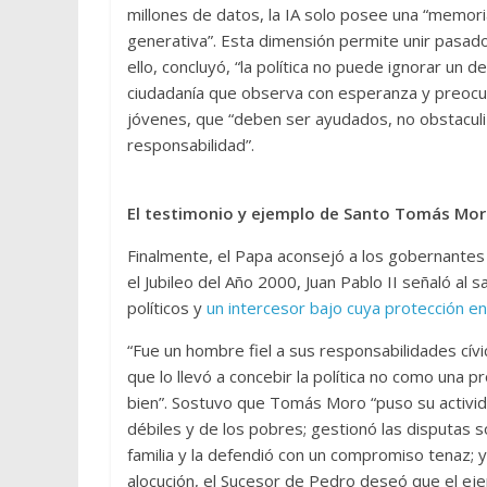
millones de datos, la IA solo posee una “memoria
generativa”. Esta dimensión permite unir pasado
ello, concluyó, “la política no puede ignorar un
ciudadanía que observa con esperanza y preocu
jóvenes, que “deben ser ayudados, no obstaculi
responsabilidad”.
El testimonio y ejemplo de Santo Tomás Mo
Finalmente, el Papa aconsejó a los gobernante
el Jubileo del Año 2000, Juan Pablo II señaló al 
políticos y
un intercesor bajo cuya protección e
“Fue un hombre fiel a sus responsabilidades cív
que lo llevó a concebir la política no como una p
bien”. Sostuvo que Tomás Moro “puso su activida
débiles y de los pobres; gestionó las disputas soc
familia y la defendió con un compromiso tenaz; y
alocución, el Sucesor de Pedro deseó que el eje