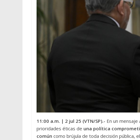
11:00 a.m.
| 2 jul 25 (VTN/SP
).-
En un mensaje
prioridades éticas de
una política comprometi
común
como brújula de toda decisión pública, el