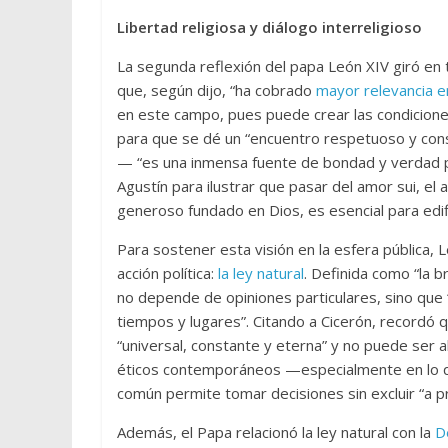
Libertad religiosa y diálogo interreligioso
La segunda reflexión del papa León XIV giró en t
que, según dijo, “ha cobrado
mayor relevancia e
en este campo, pues puede crear las condiciones 
para que se dé un “encuentro respetuoso y cons
— “es una inmensa fuente de bondad y verdad pa
Agustín para ilustrar que pasar del amor sui, el 
generoso fundado en Dios, es esencial para edif
Para sostener esta visión en la esfera pública,
acción política:
la ley natural
. Definida como “la br
no depende de opiniones particulares, sino que 
tiempos y lugares”. Citando a Cicerón, recordó qu
“universal, constante y eterna” y no puede ser ab
éticos contemporáneos —especialmente en lo que
común permite tomar decisiones sin excluir “a pr
Además, el Papa relacionó la ley natural con la
D