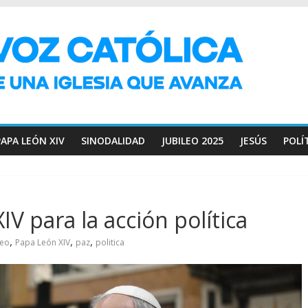
PAPA LEÓN XIV
SINODALIDAD
JUBILEO 2025
JESÚS
POLÍ
IV para la acción política
,
,
,
leo
Papa León XIV
paz
politica