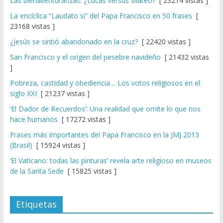
Las bienaventuranzas: ¿Lucas versus Mateo?
[ 23214 vistas ]
La encíclica “Laudato si” del Papa Francisco en 50 frases
[
23168 vistas ]
¿Jesús se sintió abandonado en la cruz?
[ 22420 vistas ]
San Francisco y el origen del pesebre navideño
[ 21432 vistas
]
Pobreza, castidad y obediencia… Los votos religiosos en el
siglo XXI
[ 21237 vistas ]
‘El Dador de Recuerdos’: Una realidad que omite lo que nos
hace humanos
[ 17272 vistas ]
Frases más importantes del Papa Francisco en la JMJ 2013
(Brasil)
[ 15924 vistas ]
‘El Vaticano: todas las pinturas’ revela arte religioso en museos
de la Santa Sede
[ 15825 vistas ]
Etiquetas