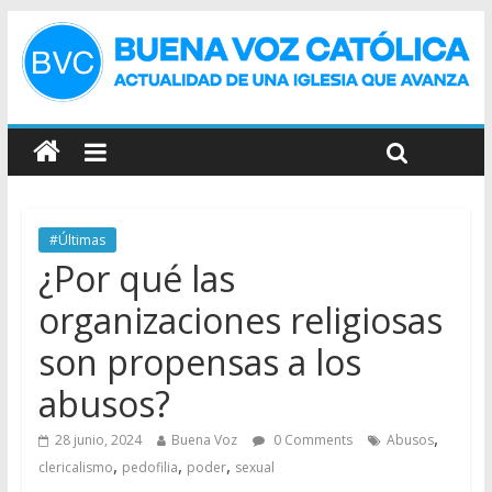
#Últimas
¿Por qué las
organizaciones religiosas
son propensas a los
abusos?
,
28 junio, 2024
Buena Voz
0 Comments
Abusos
,
,
,
clericalismo
pedofilia
poder
sexual