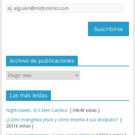
k
e
Dirección
C
de
h
correo
a
n
n
el
Archivo de publicaciones
Las más leídas
Nightcrawler, El X-Men Católico
[ 34640 vistas ]
¿Cómo evangeliza Jesús y cómo enseña a sus discípulos?
[
28316 vistas ]