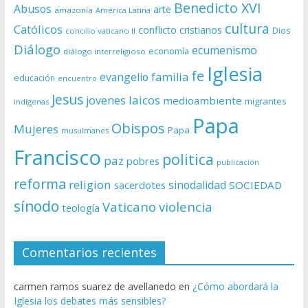
Benedicto XVI
Abusos
arte
amazonía
América Latina
cultura
Católicos
conflicto
cristianos
Dios
concilio vaticano II
Diálogo
ecumenismo
economía
diálogo interreligioso
Iglesia
fe
evangelio
familia
educación
encuentro
Jesus
laicos
jovenes
medioambiente
migrantes
indígenas
Papa
Obispos
Mujeres
Papa
musulmanes
Francisco
politica
paz
pobres
publicación
reforma
religion
sinodalidad
sacerdotes
SOCIEDAD
sínodo
Vaticano
violencia
teología
Comentarios recientes
carmen ramos suarez de avellanedo
en
¿Cómo abordará la
Iglesia los debates más sensibles?