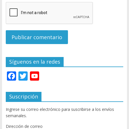
Síguenos en la redes
F
T
Y
ac
w
o
e
itt
u
Suscripción
b
er
T
Ingrese su correo electrónico para suscribirse a los envíos
o
u
semanales.
o
b
Dirección de correo