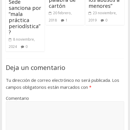
Sede
cartón
menores”
sanciona por
20 febrero,
23 noviembre,
“mala
práctica
2018
1
2019
0
periodística”
?
8 noviembre,
2024
0
Deja un comentario
Tu dirección de correo electrónico no será publicada.
Los
campos obligatorios están marcados con
*
Comentario