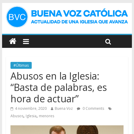
#Últimas
Abusos en la Iglesia:
“Basta de palabras, es
hora de actuar”
4 noviembre, 2020
Buena Voz
0 Comments
,
,
Abusos
Iglesia
menores