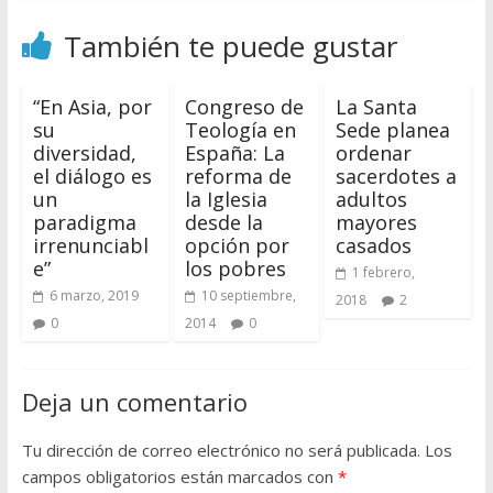
También te puede gustar
“En Asia, por
Congreso de
La Santa
su
Teología en
Sede planea
diversidad,
España: La
ordenar
el diálogo es
reforma de
sacerdotes a
un
la Iglesia
adultos
paradigma
desde la
mayores
irrenunciabl
opción por
casados
e”
los pobres
1 febrero,
6 marzo, 2019
10 septiembre,
2018
2
0
2014
0
Deja un comentario
Tu dirección de correo electrónico no será publicada.
Los
campos obligatorios están marcados con
*