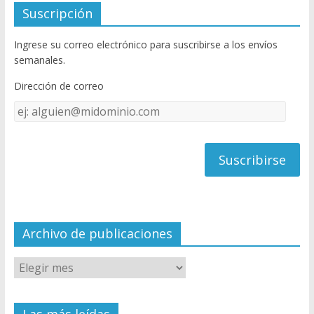
e
itt
u
Suscripción
b
er
T
Ingrese su correo electrónico para suscribirse a los envíos
o
u
semanales.
o
b
Dirección de correo
k
e
Dirección
C
de
h
correo
a
n
n
el
Archivo de publicaciones
Las más leídas