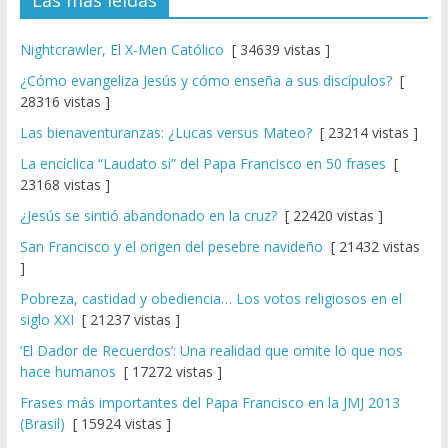
Nightcrawler, El X-Men Católico
[ 34639 vistas ]
¿Cómo evangeliza Jesús y cómo enseña a sus discípulos?
[
28316 vistas ]
Las bienaventuranzas: ¿Lucas versus Mateo?
[ 23214 vistas ]
La encíclica “Laudato si” del Papa Francisco en 50 frases
[
23168 vistas ]
¿Jesús se sintió abandonado en la cruz?
[ 22420 vistas ]
San Francisco y el origen del pesebre navideño
[ 21432 vistas
]
Pobreza, castidad y obediencia… Los votos religiosos en el
siglo XXI
[ 21237 vistas ]
‘El Dador de Recuerdos’: Una realidad que omite lo que nos
hace humanos
[ 17272 vistas ]
Frases más importantes del Papa Francisco en la JMJ 2013
(Brasil)
[ 15924 vistas ]