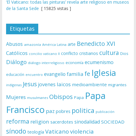
‘El Vaticano: todas las pinturas’ revela arte religioso en museos
de la Santa Sede
[ 15825 vistas ]
Etiquetas
Benedicto XVI
Abusos
arte
amazonía
América Latina
cultura
Católicos
conflicto
cristianos
Dios
concilio vaticano II
Diálogo
ecumenismo
economía
diálogo interreligioso
Iglesia
fe
evangelio
familia
educación
encuentro
Jesus
laicos
jovenes
medioambiente
migrantes
indígenas
Papa
Obispos
Mujeres
Papa
musulmanes
Francisco
politica
paz
pobres
publicación
reforma
religion
sinodalidad
sacerdotes
SOCIEDAD
sínodo
Vaticano
violencia
teología