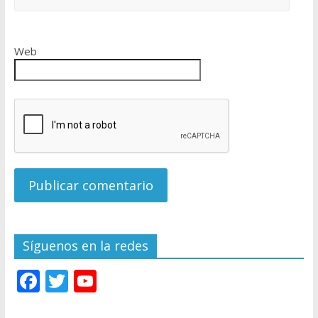
Web
Síguenos en la redes
F
T
Y
ac
w
o