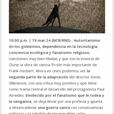
10:00 p.m.
| 19 mar 24 (NCR/RNS
).-
Autoritarismo
en los gobiernos, dependencia en la tecnología,
conciencia ecológica y fanatismo religioso
,
cuestiones muy bien hiladas y que son la esencia de
Dune
, la obra de ciencia ficción más importante de
Frank Herbert. Ahora en cines podemos ver
la
segunda parte de la adaptación
del director Denis
Villeneuve, con una crítica muy positiva y que tiene
como trama central el desarrollo del protagonista Paul
Atreides.
Envilecido por el fanatismo que le rodea y
la venganza
, se deja llevar por una profecía y apunta
a desencadenar
una guerra santa
con consecuencias
nefastas y la pérdida de innumerables vidas.