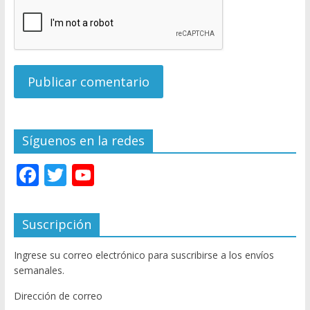
Síguenos en la redes
F
T
Y
ac
w
o
e
itt
u
Suscripción
b
er
T
Ingrese su correo electrónico para suscribirse a los envíos
o
u
semanales.
o
b
Dirección de correo
k
e