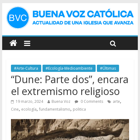
#Arte-Cultura
#Ecología-Medioambiente
#Últimas
“Dune: Parte dos”, encara
el extremismo religioso
,
19 marzo, 2024
Buena Voz
0 Comments
arte
,
,
,
Cine
ecología
fundamentalismo
politica