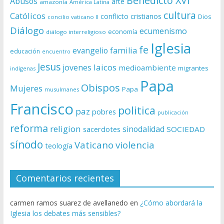
Benedicto XVI
Abusos
arte
amazonía
América Latina
cultura
Católicos
conflicto
cristianos
Dios
concilio vaticano II
Diálogo
ecumenismo
economía
diálogo interreligioso
Iglesia
fe
evangelio
familia
educación
encuentro
Jesus
laicos
jovenes
medioambiente
migrantes
indígenas
Papa
Obispos
Mujeres
Papa
musulmanes
Francisco
politica
paz
pobres
publicación
reforma
religion
sinodalidad
sacerdotes
SOCIEDAD
sínodo
Vaticano
violencia
teología
Comentarios recientes
carmen ramos suarez de avellanedo
en
¿Cómo abordará la
Iglesia los debates más sensibles?