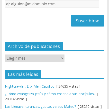
Dirección
C
de
h
correo
a
n
n
el
Archivo de publicaciones
Las más leídas
Nightcrawler, El X-Men Católico
[ 34635 vistas ]
¿Cómo evangeliza Jesús y cómo enseña a sus discípulos?
[
28314 vistas ]
Las bienaventuranzas: ¿Lucas versus Mateo?
[ 23210 vistas ]