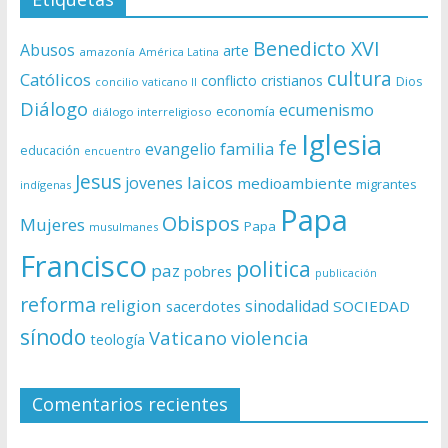
Benedicto XVI
Abusos
arte
amazonía
América Latina
cultura
Católicos
conflicto
cristianos
Dios
concilio vaticano II
Diálogo
ecumenismo
economía
diálogo interreligioso
Iglesia
fe
evangelio
familia
educación
encuentro
Jesus
laicos
jovenes
medioambiente
migrantes
indígenas
Papa
Obispos
Mujeres
Papa
musulmanes
Francisco
politica
paz
pobres
publicación
reforma
religion
sinodalidad
sacerdotes
SOCIEDAD
sínodo
Vaticano
violencia
teología
Comentarios recientes