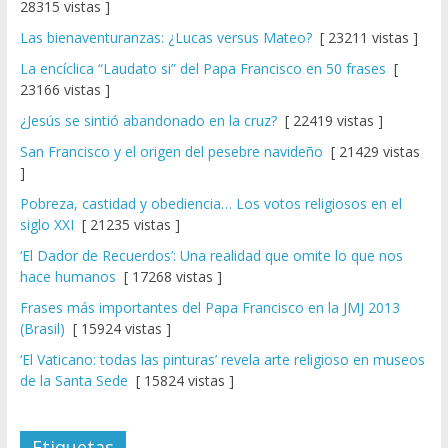
28315 vistas ]
Las bienaventuranzas: ¿Lucas versus Mateo?
[ 23211 vistas ]
La encíclica “Laudato si” del Papa Francisco en 50 frases
[
23166 vistas ]
¿Jesús se sintió abandonado en la cruz?
[ 22419 vistas ]
San Francisco y el origen del pesebre navideño
[ 21429 vistas
]
Pobreza, castidad y obediencia… Los votos religiosos en el
siglo XXI
[ 21235 vistas ]
‘El Dador de Recuerdos’: Una realidad que omite lo que nos
hace humanos
[ 17268 vistas ]
Frases más importantes del Papa Francisco en la JMJ 2013
(Brasil)
[ 15924 vistas ]
‘El Vaticano: todas las pinturas’ revela arte religioso en museos
de la Santa Sede
[ 15824 vistas ]
Etiquetas