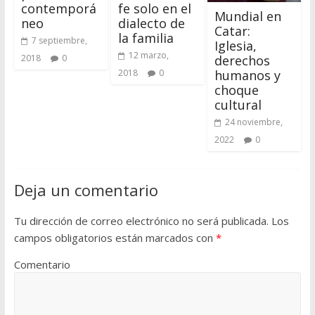
contemporá
fe solo en el
Mundial en
neo
dialecto de
Catar:
la familia
7 septiembre,
Iglesia,
12 marzo,
derechos
2018
0
humanos y
2018
0
choque
cultural
24 noviembre,
2022
0
Deja un comentario
Tu dirección de correo electrónico no será publicada.
Los
campos obligatorios están marcados con
*
Comentario