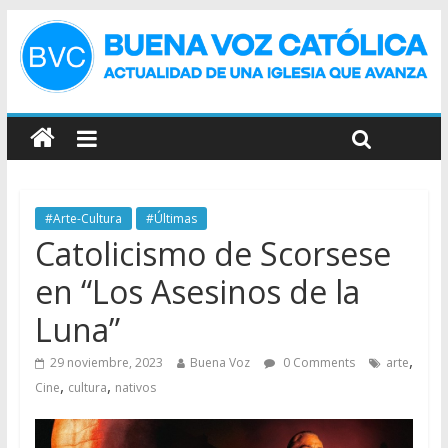
#Arte-Cultura
#Últimas
Catolicismo de Scorsese
en “Los Asesinos de la
Luna”
,
29 noviembre, 2023
Buena Voz
0 Comments
arte
,
,
Cine
cultura
nativos