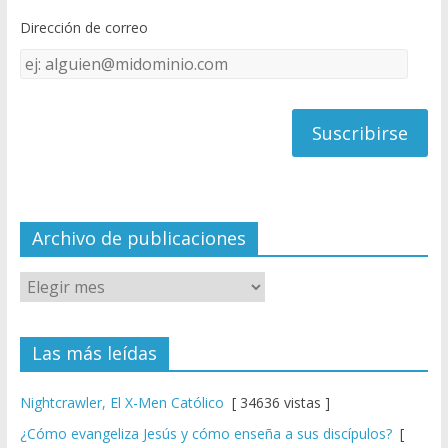
o
b
Dirección de correo
k
e
Dirección
C
de
h
correo
a
n
n
el
Archivo de publicaciones
Las más leídas
Nightcrawler, El X-Men Católico
[ 34636 vistas ]
¿Cómo evangeliza Jesús y cómo enseña a sus discípulos?
[