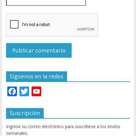
Síguenos en la redes
F
T
Y
ac
w
o
e
itt
u
Suscripción
b
er
T
Ingrese su correo electrónico para suscribirse a los envíos
o
u
semanales.