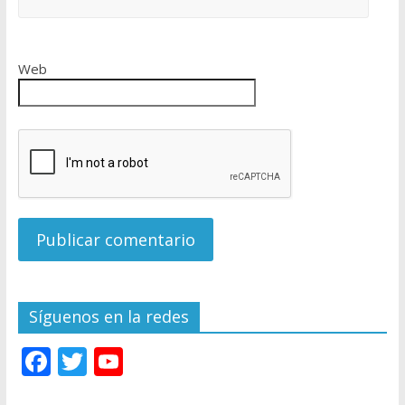
Web
Síguenos en la redes
F
T
Y
ac
w
o