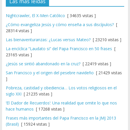
Las más leídas
Nightcrawler, El X-Men Católico
[ 34635 vistas ]
¿Cómo evangeliza Jesús y cómo enseña a sus discípulos?
[
28314 vistas ]
Las bienaventuranzas: ¿Lucas versus Mateo?
[ 23210 vistas ]
La encíclica “Laudato si” del Papa Francisco en 50 frases
[
23165 vistas ]
¿Jesús se sintió abandonado en la cruz?
[ 22419 vistas ]
San Francisco y el origen del pesebre navideño
[ 21429 vistas
]
Pobreza, castidad y obediencia… Los votos religiosos en el
siglo XXI
[ 21235 vistas ]
‘El Dador de Recuerdos’: Una realidad que omite lo que nos
hace humanos
[ 17268 vistas ]
Frases más importantes del Papa Francisco en la JMJ 2013
(Brasil)
[ 15924 vistas ]