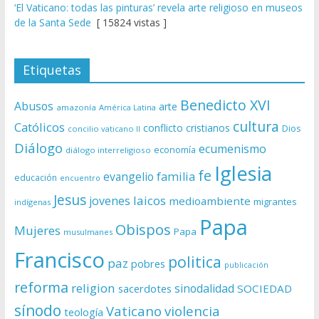
‘El Vaticano: todas las pinturas’ revela arte religioso en museos
de la Santa Sede
[ 15824 vistas ]
Etiquetas
Benedicto XVI
Abusos
arte
amazonía
América Latina
cultura
Católicos
conflicto
cristianos
Dios
concilio vaticano II
Diálogo
ecumenismo
economía
diálogo interreligioso
Iglesia
fe
evangelio
familia
educación
encuentro
Jesus
laicos
jovenes
medioambiente
migrantes
indígenas
Papa
Obispos
Mujeres
Papa
musulmanes
Francisco
politica
paz
pobres
publicación
reforma
religion
sinodalidad
sacerdotes
SOCIEDAD
sínodo
Vaticano
violencia
teología