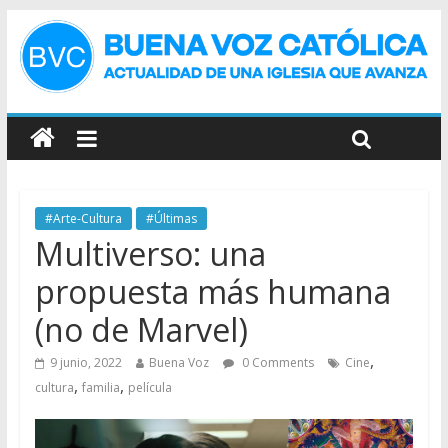
#Arte-Cultura
#Últimas
Multiverso: una
propuesta más humana
(no de Marvel)
,
9 junio, 2022
Buena Voz
0 Comments
Cine
,
,
cultura
familia
película