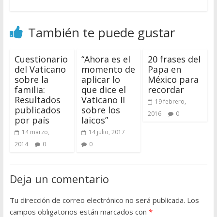
También te puede gustar
Cuestionario
“Ahora es el
20 frases del
del Vaticano
momento de
Papa en
sobre la
aplicar lo
México para
familia:
que dice el
recordar
Resultados
Vaticano II
19 febrero,
publicados
sobre los
2016
0
por país
laicos”
14 marzo,
14 julio, 2017
2014
0
0
Deja un comentario
Tu dirección de correo electrónico no será publicada.
Los
campos obligatorios están marcados con
*