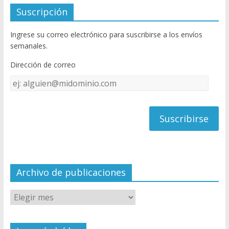
e
itt
u
Suscripción
b
er
T
Ingrese su correo electrónico para suscribirse a los envíos
o
u
semanales.
o
b
Dirección de correo
k
e
Dirección
C
de
h
correo
a
n
n
el
Archivo de publicaciones