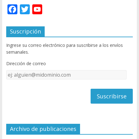
F
T
Y
ac
w
o
e
itt
u
Suscripción
b
er
T
Ingrese su correo electrónico para suscribirse a los envíos
o
u
semanales.
o
b
Dirección de correo
k
e
Dirección
C
de
h
correo
a
n
n
el
Archivo de publicaciones