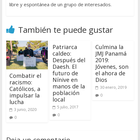
libre y espontánea de un grupo de interesados.
También te puede gustar
Patriarca
Culmina la
caldeo:
JMJ Panamá
Después del
2019:
Daesh. El
Jóvenes, son
futuro de
el ahora de
Combatir el
Nínive en
Dios
racismo:
manos de la
30 enero, 2019
Católicos, a
población
impulsar la
0
local
lucha
5 julio, 2017
3 junio, 2020
0
0
Deja un comentario