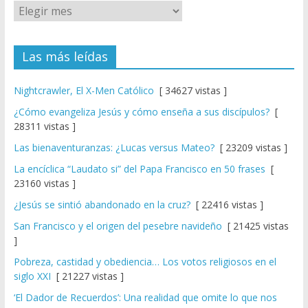
Las más leídas
Nightcrawler, El X-Men Católico
[ 34627 vistas ]
¿Cómo evangeliza Jesús y cómo enseña a sus discípulos?
[
28311 vistas ]
Las bienaventuranzas: ¿Lucas versus Mateo?
[ 23209 vistas ]
La encíclica “Laudato si” del Papa Francisco en 50 frases
[
23160 vistas ]
¿Jesús se sintió abandonado en la cruz?
[ 22416 vistas ]
San Francisco y el origen del pesebre navideño
[ 21425 vistas
]
Pobreza, castidad y obediencia… Los votos religiosos en el
siglo XXI
[ 21227 vistas ]
‘El Dador de Recuerdos’: Una realidad que omite lo que nos