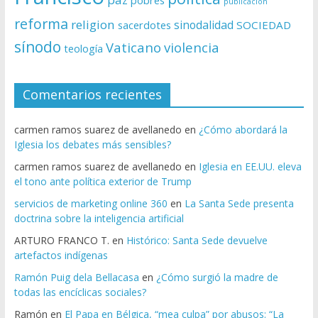
pobres
publicación
reforma
religion
sinodalidad
sacerdotes
SOCIEDAD
sínodo
Vaticano
violencia
teología
Comentarios recientes
carmen ramos suarez de avellanedo
en
¿Cómo abordará la
Iglesia los debates más sensibles?
carmen ramos suarez de avellanedo
en
Iglesia en EE.UU. eleva
el tono ante política exterior de Trump
servicios de marketing online 360
en
La Santa Sede presenta
doctrina sobre la inteligencia artificial
ARTURO FRANCO T.
en
Histórico: Santa Sede devuelve
artefactos indígenas
Ramón Puig dela Bellacasa
en
¿Cómo surgió la madre de
todas las encíclicas sociales?
Ramón
en
El Papa en Bélgica, “mea culpa” por abusos: “La