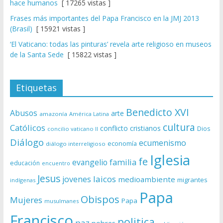
hace humanos
[ 17265 vistas ]
Frases más importantes del Papa Francisco en la JMJ 2013
(Brasil)
[ 15921 vistas ]
‘El Vaticano: todas las pinturas’ revela arte religioso en museos
de la Santa Sede
[ 15822 vistas ]
Etiquetas
Benedicto XVI
Abusos
arte
amazonía
América Latina
cultura
Católicos
conflicto
cristianos
Dios
concilio vaticano II
Diálogo
ecumenismo
economía
diálogo interreligioso
Iglesia
fe
evangelio
familia
educación
encuentro
Jesus
laicos
jovenes
medioambiente
migrantes
indígenas
Papa
Obispos
Mujeres
Papa
musulmanes
Francisco
politica
paz