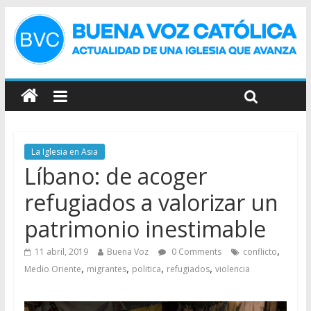
La Iglesia en Asia
Líbano: de acoger
refugiados a valorizar un
patrimonio inestimable
,
11 abril, 2019
Buena Voz
0 Comments
conflicto
,
,
,
,
Medio Oriente
migrantes
politica
refugiados
violencia