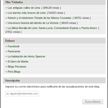
Más Visitados
Las antiguas calles de Lima
[ 289128 vistas ]
Los barrios más bravos de Lima
[ 54253 vistas ]
Kotosh y el misterioso Templo de las Manos Cruzadas
[ 48751 vistas ]
Una breve historia del distrito de La Victoria
[ 38433 vistas ]
La última Muralla de Lima: Santa Lucía, Comandante Espinar y Puerto Arturo
[
27811 vistas ]
Enlaces
Facebook
Panoramio
La habitación de Henry Spencer
El útero de Marita
Blogs Peruanos
Perú Blogs
Suscripción
Ingrese su correo electrónico para notificarlo de las actualizaciones de este blog:
Dirección
de
correo