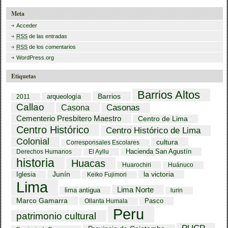
Meta
Acceder
RSS
de las entradas
RSS
de los comentarios
WordPress.org
Etiquetas
Barrios Altos
Barrios
arqueología
2011
Callao
Casona
Casonas
Cementerio Presbítero Maestro
Centro de Lima
Centro Histórico
Centro Histórico de Lima
Colonial
cultura
Corresponsales Escolares
Hacienda San Agustín
Derechos Humanos
El Ayllu
historia
Huacas
Huarochiri
Huánuco
Iglesia
Junín
la victoria
Keiko Fujimori
Lima
Lima Norte
lima antigua
lurin
Marco Gamarra
Pasco
Ollanta Humala
Peru
patrimonio cultural