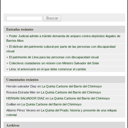
c
tt
m
e
er
p
B
b
ar
u
Entradas recientes
o
tir
s
Poder Judicial admite a trámite demanda de amparo contra depósitos ilegales de
o
c
Barrios Altos
El disfrute del patrimonio cultural por parte de las personas con discapacidad
a
k
visual
r
El patrimonio de Lima para las personas con discapacidad visual
Colectivos ciudadanos se reúnen con Ministro Salvador del Solar
:
Lima: el aniversario en el que debe comenzar el cambio
Comentarios recientes
Hernán salvador Diaz
en
La Quinta Carbone del Barrio del Chirimoyo
Roxana Estrada Mier
en
La Quinta Carbone del Barrio del Chirimoyo
HERNAN SALVADOR DIAZ
en
La Quinta Carbone del Barrio del Chirimoyo
Guillian
en
La Quinta Carbone del Barrio del Chirimoyo
Alberto Pèrez Verano
en
La Quinta del Prado: historia y presente de una reliquia
colonial
Archivos