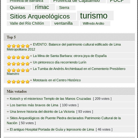
PUCP
Provincia de Cajatambo
Provincia de Barranca
rímac
Quintas
Sierra
turismo
Sitios Arqueológicos
ventanilla
Valle del Río Chillón
Wilfredo Ardito
Top 5
EVENTO: Balance del patrimonio cultural edificado de Lima
Metropolitana 2012
La Mina de Santa Barbara: otrora joya de España
Un pintoresco día recorriendo Lurín
La Tumba de Andrés Archimbaud en el Cementerio Presbítero
Maestro
Mototaxis en el Centro Histórico
Más votados
Kotosh y el misterioso Templo de las Manos Cruzadas
[ 209 votes ]
Los barrios más bravos de Lima
[ 100 votes ]
Una breve historia del distrito de La Victoria
[ 93 votes ]
Sitios Arqueológicos de Puente Piedra declarados Patrimonio Cultural de la
Nación
[ 50 votes ]
El antiguo Hospital Portada de Guía y leprosorio de Lima
[ 46 votes ]