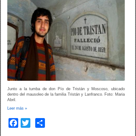
Junto a la tumba de don Pío de Tristán y Moscoso, ubicado
dentro del mausoleo de la familia Tristán y Lanfranco. Foto: Maria
Abril.
Leer más
»
F
T
C
a
wi
o