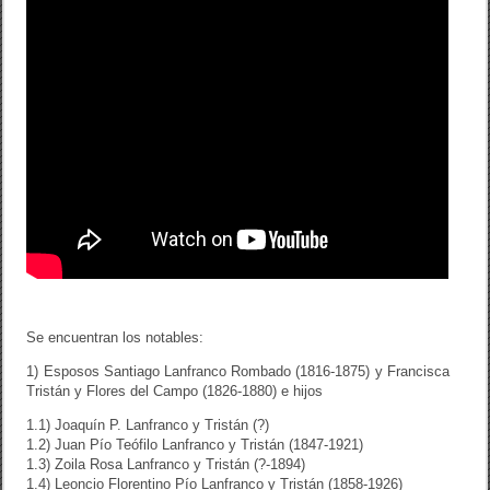
Se encuentran los notables:
1) Esposos Santiago Lanfranco Rombado (1816-1875) y Francisca
Tristán y Flores del Campo (1826-1880) e hijos
1.1) Joaquín P. Lanfranco y Tristán (?)
1.2) Juan Pío Teófilo Lanfranco y Tristán (1847-1921)
1.3) Zoila Rosa Lanfranco y Tristán (?-1894)
1.4) Leoncio Florentino Pío Lanfranco y Tristán (1858-1926)