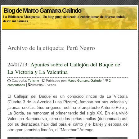
Blog de Marco Gamarra Galindo
La Biblioteca Marquense: Un blog pucp dedicado a cubrir temas de diversa índole
desde mi cámara.
Archivo de la etiqueta:
Perú Negro
24/01/13:
Apuntes sobre el Callejón del Buque de
La Victoria y La Valentina
Categoría:
Turismo
Publicado por:
Marco Gamarra Galindo
2
comentarios
Visto:8529 veces
El Callejón del Buque es un conocido rincón de La Victoria
(Cuadra 3 de la Avenida Luna Pizarro), famoso por sus veladas y
jaranas criollas. Sus orígenes, estima el arquitecto Antonio Polo y
La Borda, se remontan al primer tercio del siglo XX. En ella vivió
Valentina Barrionuevo, reina de las peñas criollas (denominada así
por su destacada habilidad para el canto y el baile) y esposa de
otro gran jaranista limeño, el “Manchao” Arteaga.