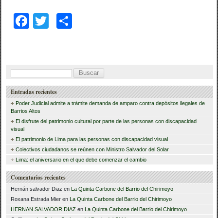
F
T
C
a
wi
o
c
tt
m
e
er
p
B
b
ar
u
Entradas recientes
o
tir
s
Poder Judicial admite a trámite demanda de amparo contra depósitos ilegales de
o
c
Barrios Altos
El disfrute del patrimonio cultural por parte de las personas con discapacidad
a
k
visual
r
El patrimonio de Lima para las personas con discapacidad visual
Colectivos ciudadanos se reúnen con Ministro Salvador del Solar
:
Lima: el aniversario en el que debe comenzar el cambio
Comentarios recientes
Hernán salvador Diaz
en
La Quinta Carbone del Barrio del Chirimoyo
Roxana Estrada Mier
en
La Quinta Carbone del Barrio del Chirimoyo
HERNAN SALVADOR DIAZ
en
La Quinta Carbone del Barrio del Chirimoyo