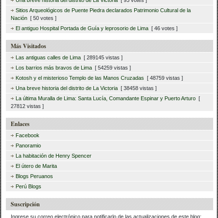
Sitios Arqueológicos de Puente Piedra declarados Patrimonio Cultural de la
Nación
[ 50 votes ]
El antiguo Hospital Portada de Guía y leprosorio de Lima
[ 46 votes ]
Más Visitados
Las antiguas calles de Lima
[ 289145 vistas ]
Los barrios más bravos de Lima
[ 54259 vistas ]
Kotosh y el misterioso Templo de las Manos Cruzadas
[ 48759 vistas ]
Una breve historia del distrito de La Victoria
[ 38458 vistas ]
La última Muralla de Lima: Santa Lucía, Comandante Espinar y Puerto Arturo
[
27812 vistas ]
Enlaces
Facebook
Panoramio
La habitación de Henry Spencer
El útero de Marita
Blogs Peruanos
Perú Blogs
Suscripción
Ingrese su correo electrónico para notificarlo de las actualizaciones de este blog: