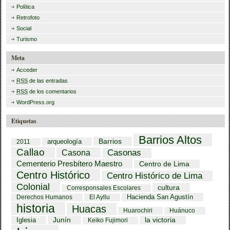
Política
Retrofoto
Social
Turismo
Meta
Acceder
RSS
de las entradas
RSS
de los comentarios
WordPress.org
Etiquetas
Barrios Altos
Barrios
arqueología
2011
Callao
Casona
Casonas
Cementerio Presbítero Maestro
Centro de Lima
Centro Histórico
Centro Histórico de Lima
Colonial
cultura
Corresponsales Escolares
Hacienda San Agustín
Derechos Humanos
El Ayllu
historia
Huacas
Huarochiri
Huánuco
Iglesia
Junín
la victoria
Keiko Fujimori