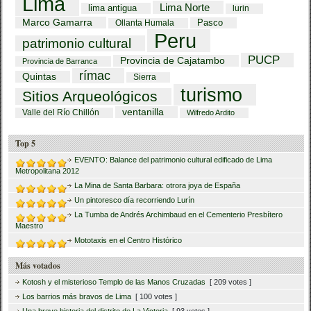
Lima
Lima Norte
lima antigua
lurin
Marco Gamarra
Pasco
Ollanta Humala
Peru
patrimonio cultural
PUCP
Provincia de Cajatambo
Provincia de Barranca
rímac
Quintas
Sierra
turismo
Sitios Arqueológicos
ventanilla
Valle del Río Chillón
Wilfredo Ardito
Top 5
EVENTO: Balance del patrimonio cultural edificado de Lima
Metropolitana 2012
La Mina de Santa Barbara: otrora joya de España
Un pintoresco día recorriendo Lurín
La Tumba de Andrés Archimbaud en el Cementerio Presbítero
Maestro
Mototaxis en el Centro Histórico
Más votados
Kotosh y el misterioso Templo de las Manos Cruzadas
[ 209 votes ]
Los barrios más bravos de Lima
[ 100 votes ]
Una breve historia del distrito de La Victoria
[ 93 votes ]