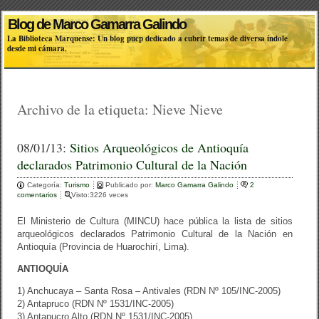
Blog de Marco Gamarra Galindo
La Biblioteca Marquense: Un blog pucp dedicado a cubrir temas de diversa índole
desde mi cámara.
Archivo de la etiqueta:
Nieve Nieve
08/01/13:
Sitios Arqueológicos de Antioquía
declarados Patrimonio Cultural de la Nación
Categoría:
Turismo
Publicado por:
Marco Gamarra Galindo
2
comentarios
Visto:3226 veces
El Ministerio de Cultura (MINCU) hace pública la lista de sitios
arqueológicos declarados Patrimonio Cultural de la Nación en
Antioquía (Provincia de Huarochirí, Lima).
ANTIOQUÍA
1) Anchucaya – Santa Rosa – Antivales (RDN Nº 105/INC-2005)
2) Antapruco (RDN Nº 1531/INC-2005)
3) Antapucro Alto (RDN Nº 1531/INC-2005)