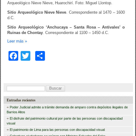
Arqueológico Nieve Nieve, Huarochirí. Foto: Miguel Llontop.
Sitio Arqueológico Nieve Nieve
. Correspondiente al 1470 – 1600
d.C.
Sitio Arqueológico ‘Anchucaya – Santa Rosa – Antivales’ o
Ruinas de Chontay
. Correspondiente al 1100 – 1450 d.C.
Leer más
»
F
T
C
a
wi
o
c
tt
m
e
er
p
B
b
ar
u
Entradas recientes
o
tir
s
Poder Judicial admite a trámite demanda de amparo contra depósitos ilegales de
o
c
Barrios Altos
El disfrute del patrimonio cultural por parte de las personas con discapacidad
a
k
visual
r
El patrimonio de Lima para las personas con discapacidad visual
Colectivos ciudadanos se reúnen con Ministro Salvador del Solar