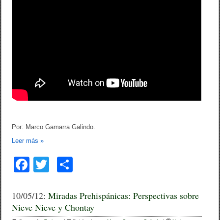
Por: Marco Gamarra Galindo.
Leer más
»
F
T
C
a
wi
o
c
tt
m
10/05/12:
Miradas Prehispánicas: Perspectivas sobre
Nieve Nieve y Chontay
e
er
p