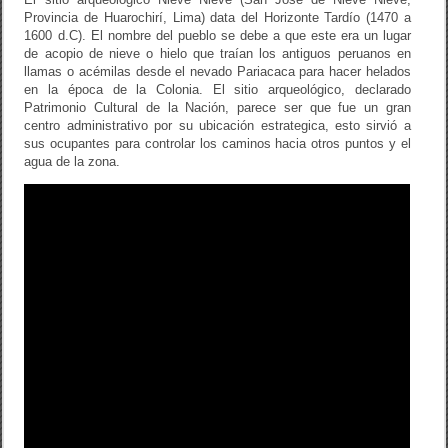
o
Provincia de Huarochirí, Lima) data del Horizonte Tardío (1470 a
1600 d.C). El nombre del pueblo se debe a que este era un lugar
k
de acopio de nieve o hielo que traían los antiguos peruanos en
llamas o acémilas desde el nevado Pariacaca para hacer helados
en la época de la Colonia. El sitio arqueológico, declarado
Patrimonio Cultural de la Nación, parece ser que fue un gran
centro administrativo por su ubicación estrategica, esto sirvió a
sus ocupantes para controlar los caminos hacia otros puntos y el
agua de la zona.