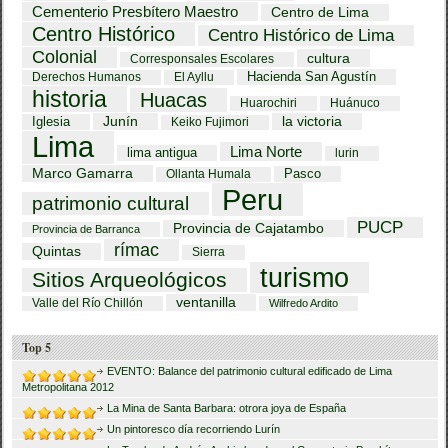
Cementerio Presbítero Maestro
Centro de Lima
Centro Histórico
Centro Histórico de Lima
Colonial
cultura
Corresponsales Escolares
Hacienda San Agustín
Derechos Humanos
El Ayllu
historia
Huacas
Huarochiri
Huánuco
Iglesia
Junín
la victoria
Keiko Fujimori
Lima
Lima Norte
lima antigua
lurin
Marco Gamarra
Pasco
Ollanta Humala
Peru
patrimonio cultural
PUCP
Provincia de Cajatambo
Provincia de Barranca
rímac
Quintas
Sierra
turismo
Sitios Arqueológicos
ventanilla
Valle del Río Chillón
Wilfredo Ardito
Top 5
EVENTO: Balance del patrimonio cultural edificado de Lima
Metropolitana 2012
La Mina de Santa Barbara: otrora joya de España
Un pintoresco día recorriendo Lurín