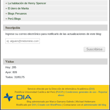
La habitación de Henry Spencer
El útero de Marita
Blogs Peruanos
Perú Blogs
Suscripción
Ingrese su correo electrónico para notificarlo de las actualizaciones de este blog:
Dirección
de
correo
Visitas
Hoy: 285
Ayer: 809
Todos: 3185175
Servicio ofrecido por la Dirección de informática Académica (
DIA
)
Pontificia Universidad Católica del Perú (
PUCP
) |
Condiciones generales de uso
-
Reportar
abuso
Blog administrado por
Marco Gamarra Galindo
| Michael Heilemann
Modificado por
DIA
|
Creado con WordPress
| Contactarse con el
administrador del blog