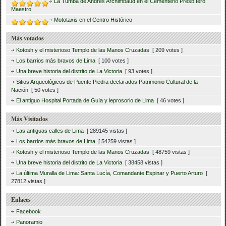
La Tumba de Andrés Archimbaud en el Cementerio Presbítero
Maestro
Mototaxis en el Centro Histórico
Más votados
Kotosh y el misterioso Templo de las Manos Cruzadas
[ 209 votes ]
Los barrios más bravos de Lima
[ 100 votes ]
Una breve historia del distrito de La Victoria
[ 93 votes ]
Sitios Arqueológicos de Puente Piedra declarados Patrimonio Cultural de la
Nación
[ 50 votes ]
El antiguo Hospital Portada de Guía y leprosorio de Lima
[ 46 votes ]
Más Visitados
Las antiguas calles de Lima
[ 289145 vistas ]
Los barrios más bravos de Lima
[ 54259 vistas ]
Kotosh y el misterioso Templo de las Manos Cruzadas
[ 48759 vistas ]
Una breve historia del distrito de La Victoria
[ 38458 vistas ]
La última Muralla de Lima: Santa Lucía, Comandante Espinar y Puerto Arturo
[
27812 vistas ]
Enlaces
Facebook
Panoramio