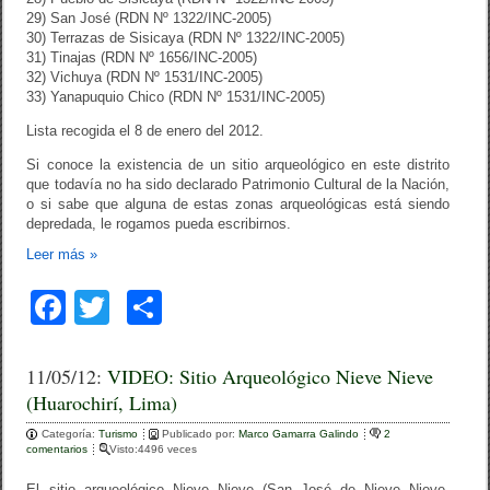
29) San José (RDN Nº 1322/INC-2005)
30) Terrazas de Sisicaya (RDN Nº 1322/INC-2005)
31) Tinajas (RDN Nº 1656/INC-2005)
32) Vichuya (RDN Nº 1531/INC-2005)
33) Yanapuquio Chico (RDN Nº 1531/INC-2005)
Lista recogida el 8 de enero del 2012.
Si conoce la existencia de un sitio arqueológico en este distrito
que todavía no ha sido declarado Patrimonio Cultural de la Nación,
o si sabe que alguna de estas zonas arqueológicas está siendo
depredada, le rogamos pueda escribirnos.
Leer más
»
F
T
C
a
wi
o
c
tt
m
11/05/12:
VIDEO: Sitio Arqueológico Nieve Nieve
(Huarochirí, Lima)
e
er
p
Categoría:
b
Turismo
ar
Publicado por:
Marco Gamarra Galindo
2
comentarios
Visto:4496 veces
o
tir
El sitio arqueológico Nieve Nieve (San José de Nieve Nieve,