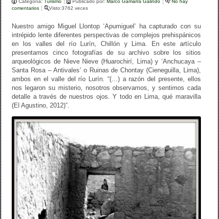
Categoría:
b
Turismo
ar
Publicado por:
Marco Gamarra Galindo
No hay
comentarios
Visto:3762 veces
o
tir
Nuestro amigo Miguel Llontop ‘Apumiguel’ ha capturado con su
o
intrépido lente diferentes perspectivas de complejos prehispánicos
en los valles del río Lurín, Chillón y Lima. En este artículo
k
presentamos cinco fotografías de su archivo sobre los sitios
arqueológicos de Nieve Nieve (Huarochirí, Lima) y ‘Anchucaya –
Santa Rosa – Antivales’ o Ruinas de Chontay (Cieneguilla, Lima),
ambos en el valle del río Lurín. “(…) a razón del presente, ellos
nos legaron su misterio, nosotros observamos, y sentimos cada
detalle a través de nuestros ojos. Y todo en Lima, qué maravilla
(El Agustino, 2012)”.