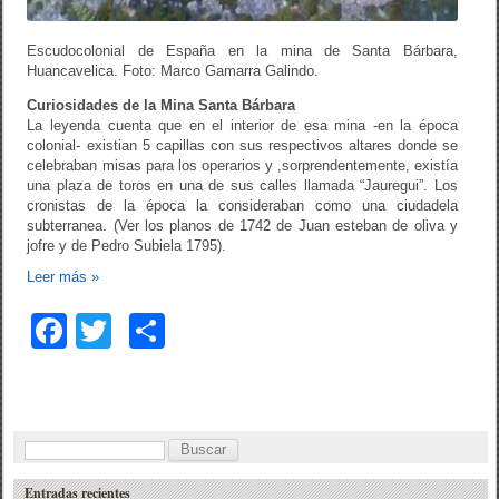
Escudocolonial de España en la mina de Santa Bárbara,
Huancavelica. Foto: Marco Gamarra Galindo.
Curiosidades de la Mina Santa Bárbara
La leyenda cuenta que en el interior de esa mina -en la época
colonial- existian 5 capillas con sus respectivos altares donde se
celebraban misas para los operarios y ,sorprendentemente, existía
una plaza de toros en una de sus calles llamada “Jauregui”. Los
cronistas de la época la consideraban como una ciudadela
subterranea. (Ver los planos de 1742 de Juan esteban de oliva y
jofre y de Pedro Subiela 1795).
Leer más
»
F
T
C
a
wi
o
c
tt
m
e
er
p
B
b
ar
u
Entradas recientes