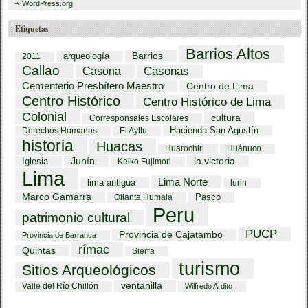
WordPress.org
Etiquetas
Barrios Altos
Barrios
arqueología
2011
Callao
Casona
Casonas
Cementerio Presbítero Maestro
Centro de Lima
Centro Histórico
Centro Histórico de Lima
Colonial
cultura
Corresponsales Escolares
Hacienda San Agustín
Derechos Humanos
El Ayllu
historia
Huacas
Huarochiri
Huánuco
Iglesia
Junín
la victoria
Keiko Fujimori
Lima
Lima Norte
lima antigua
lurin
Marco Gamarra
Pasco
Ollanta Humala
Peru
patrimonio cultural
PUCP
Provincia de Cajatambo
Provincia de Barranca
rímac
Quintas
Sierra
turismo
Sitios Arqueológicos
ventanilla
Valle del Río Chillón
Wilfredo Ardito