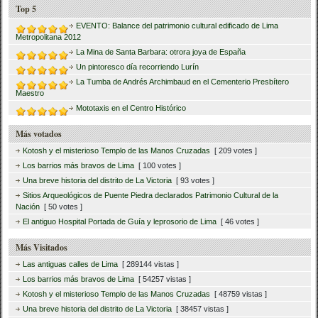
Top 5
EVENTO: Balance del patrimonio cultural edificado de Lima
Metropolitana 2012
La Mina de Santa Barbara: otrora joya de España
Un pintoresco día recorriendo Lurín
La Tumba de Andrés Archimbaud en el Cementerio Presbítero
Maestro
Mototaxis en el Centro Histórico
Más votados
Kotosh y el misterioso Templo de las Manos Cruzadas
[ 209 votes ]
Los barrios más bravos de Lima
[ 100 votes ]
Una breve historia del distrito de La Victoria
[ 93 votes ]
Sitios Arqueológicos de Puente Piedra declarados Patrimonio Cultural de la
Nación
[ 50 votes ]
El antiguo Hospital Portada de Guía y leprosorio de Lima
[ 46 votes ]
Más Visitados
Las antiguas calles de Lima
[ 289144 vistas ]
Los barrios más bravos de Lima
[ 54257 vistas ]
Kotosh y el misterioso Templo de las Manos Cruzadas
[ 48759 vistas ]
Una breve historia del distrito de La Victoria
[ 38457 vistas ]