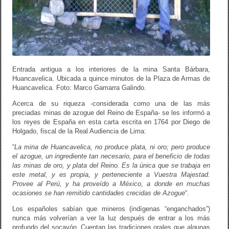
Entrada antigua a los interiores de la mina Santa Bárbara,
Huancavelica. Ubicada a quince minutos de la Plaza de Armas de
Huancavelica. Foto: Marco Gamarra Galindo.
Acerca de su riqueza -considerada como una de las más
preciadas minas de azogue del Reino de España- se les informó a
los reyes de España en esta carta escrita en 1764 por Diego de
Holgado, fiscal de la Real Audiencia de Lima:
“
La mina de Huancavelica, no produce plata, ni oro; pero produce
el azogue, un ingrediente tan necesario, para el beneficio de todas
las minas de oro, y plata del Reino. Es la única que se trabaja en
este metal, y es propia, y perteneciente a Vuestra Majestad.
Provee al Perú, y ha proveído a México, a donde en muchas
ocasiones se han remitido cantidades crecidas de Azogue
“.
Los españoles sabían que mineros (indígenas “enganchados”)
nunca más volverían a ver la luz después de entrar a los más
profundo del socavón. Cuentan las tradiciones orales que algunas