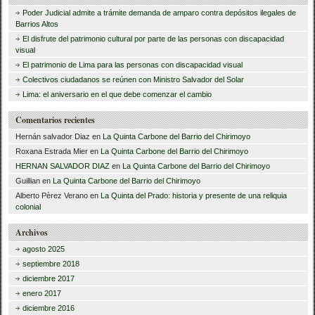
o
tir
s
Poder Judicial admite a trámite demanda de amparo contra depósitos ilegales de
o
c
Barrios Altos
El disfrute del patrimonio cultural por parte de las personas con discapacidad
a
k
visual
r
El patrimonio de Lima para las personas con discapacidad visual
Colectivos ciudadanos se reúnen con Ministro Salvador del Solar
:
Lima: el aniversario en el que debe comenzar el cambio
Comentarios recientes
Hernán salvador Diaz
en
La Quinta Carbone del Barrio del Chirimoyo
Roxana Estrada Mier
en
La Quinta Carbone del Barrio del Chirimoyo
HERNAN SALVADOR DIAZ
en
La Quinta Carbone del Barrio del Chirimoyo
Guillian
en
La Quinta Carbone del Barrio del Chirimoyo
Alberto Pèrez Verano
en
La Quinta del Prado: historia y presente de una reliquia
colonial
Archivos
agosto 2025
septiembre 2018
diciembre 2017
enero 2017
diciembre 2016