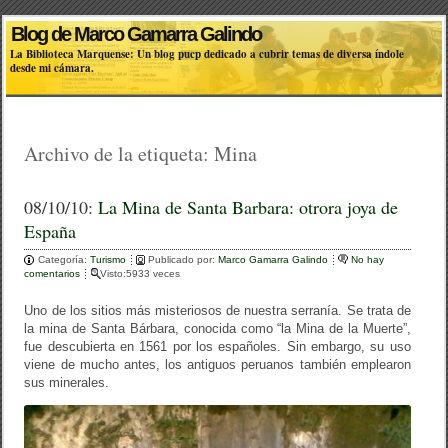
Blog de Marco Gamarra Galindo
La Biblioteca Marquense: Un blog pucp dedicado a cubrir temas de diversa índole
desde mi cámara.
Archivo de la etiqueta:
Mina
08/10/10:
La Mina de Santa Barbara: otrora joya de
España
Categoría:
Turismo
Publicado por:
Marco Gamarra Galindo
No hay
comentarios
Visto:5933 veces
Uno de los sitios más misteriosos de nuestra serranía. Se trata de
la mina de Santa Bárbara, conocida como “la Mina de la Muerte”,
fue descubierta en 1561 por los españoles. Sin embargo, su uso
viene de mucho antes, los antiguos peruanos también emplearon
sus minerales.