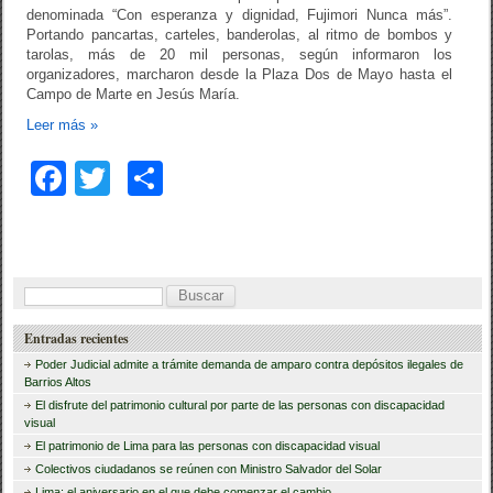
denominada “Con esperanza y dignidad, Fujimori Nunca más”.
Portando pancartas, carteles, banderolas, al ritmo de bombos y
tarolas, más de 20 mil personas, según informaron los
organizadores, marcharon desde la Plaza Dos de Mayo hasta el
Campo de Marte en Jesús María.
Leer más
»
F
T
C
a
wi
o
c
tt
m
e
er
p
B
b
ar
u
Entradas recientes
o
tir
s
Poder Judicial admite a trámite demanda de amparo contra depósitos ilegales de
o
c
Barrios Altos
El disfrute del patrimonio cultural por parte de las personas con discapacidad
a
k
visual
r
El patrimonio de Lima para las personas con discapacidad visual
Colectivos ciudadanos se reúnen con Ministro Salvador del Solar
:
Lima: el aniversario en el que debe comenzar el cambio