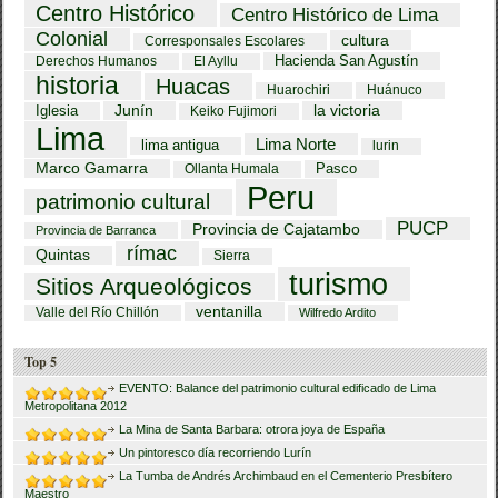
Centro Histórico
Centro Histórico de Lima
Colonial
cultura
Corresponsales Escolares
Hacienda San Agustín
Derechos Humanos
El Ayllu
historia
Huacas
Huarochiri
Huánuco
Iglesia
Junín
la victoria
Keiko Fujimori
Lima
Lima Norte
lima antigua
lurin
Marco Gamarra
Pasco
Ollanta Humala
Peru
patrimonio cultural
PUCP
Provincia de Cajatambo
Provincia de Barranca
rímac
Quintas
Sierra
turismo
Sitios Arqueológicos
ventanilla
Valle del Río Chillón
Wilfredo Ardito
Top 5
EVENTO: Balance del patrimonio cultural edificado de Lima
Metropolitana 2012
La Mina de Santa Barbara: otrora joya de España
Un pintoresco día recorriendo Lurín
La Tumba de Andrés Archimbaud en el Cementerio Presbítero
Maestro