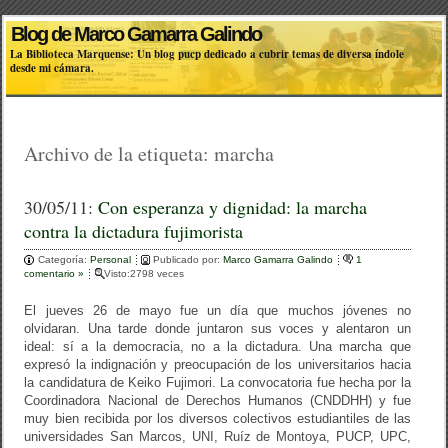
Blog de Marco Gamarra Galindo
La Biblioteca Marquense: Un blog pucp dedicado a cubrir temas de diversa índole
desde mi cámara.
Archivo de la etiqueta:
marcha
30/05/11:
Con esperanza y dignidad: la marcha
contra la dictadura fujimorista
Categoría:
Personal
Publicado por:
Marco Gamarra Galindo
1
comentario »
Visto:2798 veces
El jueves 26 de mayo fue un día que muchos jóvenes no
olvidaran. Una tarde donde juntaron sus voces y alentaron un
ideal: sí a la democracia, no a la dictadura. Una marcha que
expresó la indignación y preocupación de los universitarios hacia
la candidatura de Keiko Fujimori. La convocatoria fue hecha por la
Coordinadora Nacional de Derechos Humanos (CNDDHH) y fue
muy bien recibida por los diversos colectivos estudiantiles de las
universidades San Marcos, UNI, Ruíz de Montoya, PUCP, UPC,