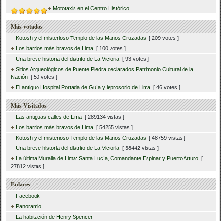
Mototaxis en el Centro Histórico
Más votados
Kotosh y el misterioso Templo de las Manos Cruzadas
[ 209 votes ]
Los barrios más bravos de Lima
[ 100 votes ]
Una breve historia del distrito de La Victoria
[ 93 votes ]
Sitios Arqueológicos de Puente Piedra declarados Patrimonio Cultural de la
Nación
[ 50 votes ]
El antiguo Hospital Portada de Guía y leprosorio de Lima
[ 46 votes ]
Más Visitados
Las antiguas calles de Lima
[ 289134 vistas ]
Los barrios más bravos de Lima
[ 54255 vistas ]
Kotosh y el misterioso Templo de las Manos Cruzadas
[ 48759 vistas ]
Una breve historia del distrito de La Victoria
[ 38442 vistas ]
La última Muralla de Lima: Santa Lucía, Comandante Espinar y Puerto Arturo
[
27812 vistas ]
Enlaces
Facebook
Panoramio
La habitación de Henry Spencer