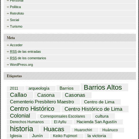
Personal
Política
Retrofoto
Social
Turismo
Meta
Acceder
RSS
de las entradas
RSS
de los comentarios
WordPress.org
Etiquetas
Barrios Altos
Barrios
arqueología
2011
Callao
Casona
Casonas
Cementerio Presbítero Maestro
Centro de Lima
Centro Histórico
Centro Histórico de Lima
Colonial
cultura
Corresponsales Escolares
Hacienda San Agustín
Derechos Humanos
El Ayllu
historia
Huacas
Huarochiri
Huánuco
Iglesia
Junín
la victoria
Keiko Fujimori