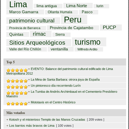
Lima
Lima Norte
lima antigua
lurin
Marco Gamarra
Pasco
Ollanta Humala
Peru
patrimonio cultural
PUCP
Provincia de Cajatambo
Provincia de Barranca
rímac
Quintas
Sierra
turismo
Sitios Arqueológicos
ventanilla
Valle del Río Chillón
Wilfredo Ardito
Top 5
EVENTO: Balance del patrimonio cultural edificado de Lima
Metropolitana 2012
La Mina de Santa Barbara: otrora joya de España
Un pintoresco día recorriendo Lurín
La Tumba de Andrés Archimbaud en el Cementerio Presbítero
Maestro
Mototaxis en el Centro Histórico
Más votados
Kotosh y el misterioso Templo de las Manos Cruzadas
[ 209 votes ]
Los barrios más bravos de Lima
[ 100 votes ]