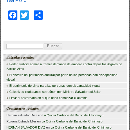
Leer más
»
F
T
C
a
wi
o
c
tt
m
e
er
p
B
b
ar
u
Entradas recientes
o
tir
s
Poder Judicial admite a trámite demanda de amparo contra depósitos ilegales de
o
c
Barrios Altos
El disfrute del patrimonio cultural por parte de las personas con discapacidad
a
k
visual
r
El patrimonio de Lima para las personas con discapacidad visual
Colectivos ciudadanos se reúnen con Ministro Salvador del Solar
:
Lima: el aniversario en el que debe comenzar el cambio
Comentarios recientes
Hernán salvador Diaz
en
La Quinta Carbone del Barrio del Chirimoyo
Roxana Estrada Mier
en
La Quinta Carbone del Barrio del Chirimoyo
HERNAN SALVADOR DIAZ
en
La Quinta Carbone del Barrio del Chirimoyo