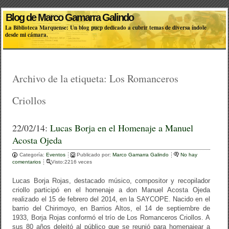
Blog de Marco Gamarra Galindo
La Biblioteca Marquense: Un blog pucp dedicado a cubrir temas de diversa índole
desde mi cámara.
Archivo de la etiqueta:
Los Romanceros
Criollos
22/02/14:
Lucas Borja en el Homenaje a Manuel
Acosta Ojeda
Categoría:
Eventos
Publicado por:
Marco Gamarra Galindo
No hay
comentarios
Visto:2216 veces
Lucas Borja Rojas, destacado músico, compositor y recopilador
criollo participó en el homenaje a don Manuel Acosta Ojeda
realizado el 15 de febrero del 2014, en la SAYCOPE. Nacido en el
barrio del Chirimoyo, en Barrios Altos, el 14 de septiembre de
1933, Borja Rojas conformó el trío de Los Romanceros Criollos. A
sus 80 años deleitó al público que se reunió para homenajear a