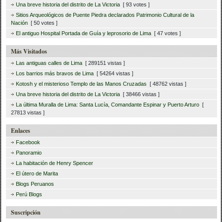
Una breve historia del distrito de La Victoria
[ 93 votes ]
Sitios Arqueológicos de Puente Piedra declarados Patrimonio Cultural de la
Nación
[ 50 votes ]
El antiguo Hospital Portada de Guía y leprosorio de Lima
[ 47 votes ]
Más Visitados
Las antiguas calles de Lima
[ 289151 vistas ]
Los barrios más bravos de Lima
[ 54264 vistas ]
Kotosh y el misterioso Templo de las Manos Cruzadas
[ 48762 vistas ]
Una breve historia del distrito de La Victoria
[ 38466 vistas ]
La última Muralla de Lima: Santa Lucía, Comandante Espinar y Puerto Arturo
[
27813 vistas ]
Enlaces
Facebook
Panoramio
La habitación de Henry Spencer
El útero de Marita
Blogs Peruanos
Perú Blogs
Suscripción