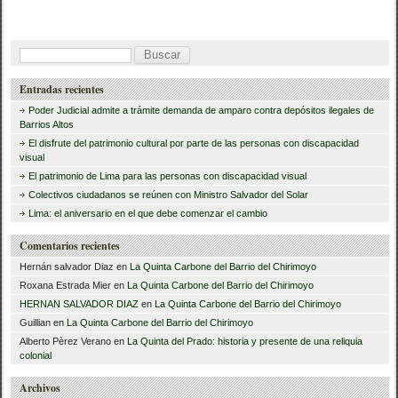
c
tt
m
e
er
p
B
b
ar
u
Entradas recientes
o
tir
s
Poder Judicial admite a trámite demanda de amparo contra depósitos ilegales de
o
c
Barrios Altos
El disfrute del patrimonio cultural por parte de las personas con discapacidad
a
k
visual
r
El patrimonio de Lima para las personas con discapacidad visual
Colectivos ciudadanos se reúnen con Ministro Salvador del Solar
:
Lima: el aniversario en el que debe comenzar el cambio
Comentarios recientes
Hernán salvador Diaz
en
La Quinta Carbone del Barrio del Chirimoyo
Roxana Estrada Mier
en
La Quinta Carbone del Barrio del Chirimoyo
HERNAN SALVADOR DIAZ
en
La Quinta Carbone del Barrio del Chirimoyo
Guillian
en
La Quinta Carbone del Barrio del Chirimoyo
Alberto Pèrez Verano
en
La Quinta del Prado: historia y presente de una reliquia
colonial
Archivos