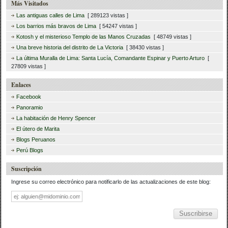
Más Visitados
Las antiguas calles de Lima
[ 289123 vistas ]
Los barrios más bravos de Lima
[ 54247 vistas ]
Kotosh y el misterioso Templo de las Manos Cruzadas
[ 48749 vistas ]
Una breve historia del distrito de La Victoria
[ 38430 vistas ]
La última Muralla de Lima: Santa Lucía, Comandante Espinar y Puerto Arturo
[
27809 vistas ]
Enlaces
Facebook
Panoramio
La habitación de Henry Spencer
El útero de Marita
Blogs Peruanos
Perú Blogs
Suscripción
Ingrese su correo electrónico para notificarlo de las actualizaciones de este blog:
Dirección
de
correo