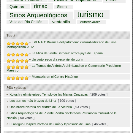
rímac
Quintas
Sierra
turismo
Sitios Arqueológicos
ventanilla
Valle del Río Chillón
Wilfredo Ardito
Top 5
EVENTO: Balance del patrimonio cultural edificado de Lima
Metropolitana 2012
La Mina de Santa Barbara: otrora joya de España
Un pintoresco día recorriendo Lurín
La Tumba de Andrés Archimbaud en el Cementerio Presbítero
Maestro
Mototaxis en el Centro Histórico
Más votados
Kotosh y el misterioso Templo de las Manos Cruzadas
[ 209 votes ]
Los barrios más bravos de Lima
[ 100 votes ]
Una breve historia del distrito de La Victoria
[ 93 votes ]
Sitios Arqueológicos de Puente Piedra declarados Patrimonio Cultural de la
Nación
[ 50 votes ]
El antiguo Hospital Portada de Guía y leprosorio de Lima
[ 46 votes ]