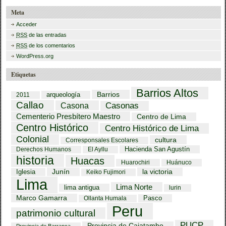
Meta
Acceder
RSS
de las entradas
RSS
de los comentarios
WordPress.org
Etiquetas
Barrios Altos
Barrios
arqueología
2011
Callao
Casona
Casonas
Cementerio Presbítero Maestro
Centro de Lima
Centro Histórico
Centro Histórico de Lima
Colonial
cultura
Corresponsales Escolares
Hacienda San Agustín
Derechos Humanos
El Ayllu
historia
Huacas
Huarochiri
Huánuco
Iglesia
Junín
la victoria
Keiko Fujimori
Lima
Lima Norte
lima antigua
lurin
Marco Gamarra
Pasco
Ollanta Humala
Peru
patrimonio cultural
PUCP
Provincia de Cajatambo
Provincia de Barranca