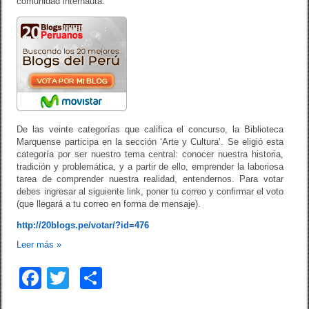
comunidad internauta.
De las veinte categorías que califica el concurso, la Biblioteca
Marquense participa en la sección ‘Arte y Cultura’. Se eligió esta
categoría por ser nuestro tema central: conocer nuestra historia,
tradición y problemática, y a partir de ello, emprender la laboriosa
tarea de comprender nuestra realidad, entendernos. Para votar
debes ingresar al siguiente link, poner tu correo y confirmar el voto
(que llegará a tu correo en forma de mensaje).
http://20blogs.pe/votar/?id=476
Leer más
»
F
T
C
a
wi
o