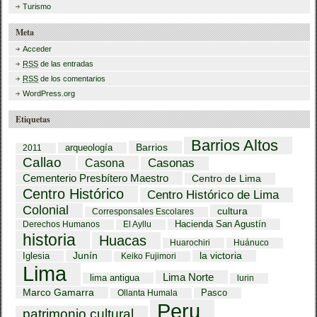
Turismo
Meta
Acceder
RSS
de las entradas
RSS
de los comentarios
WordPress.org
Etiquetas
Barrios Altos
Barrios
arqueología
2011
Callao
Casona
Casonas
Cementerio Presbítero Maestro
Centro de Lima
Centro Histórico
Centro Histórico de Lima
Colonial
cultura
Corresponsales Escolares
Hacienda San Agustín
Derechos Humanos
El Ayllu
historia
Huacas
Huarochiri
Huánuco
Iglesia
Junín
la victoria
Keiko Fujimori
Lima
Lima Norte
lima antigua
lurin
Marco Gamarra
Pasco
Ollanta Humala
Peru
patrimonio cultural