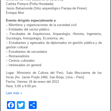
Carlota Pereyra (Peña Horadada)
Jesús Bahamonde (Sitio arqueológico Pampa de Flores)
Enrique Mori
Evento dirigido especialmente a
:
– Miembros y organizaciones de la sociedad civil
– Entidades del sector público
– Facultades de Arquitectura, Arqueología, Historia, Ingeniería,
Sociología, Antropología, Economía, etc.
– Estudiantes y egresados de diplomados en gestión pública y de
gestión cultural
– Estudiantes de secundaria
– Restauradores
– Centros culturales
– Interesados en general
Lugar: Ministerio de Cultura del Perú, Sala Mezzanine de los
Incas (Av. Javier Prado 2466, San Borja, Lima – Perú)
Fecha: Viernes 18 de enero del 2013
Hora: 5:00 a 9:00 pm.
Leer más
»
F
T
C