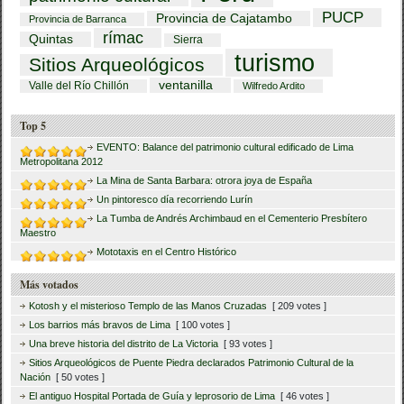
PUCP
Provincia de Cajatambo
Provincia de Barranca
rímac
Quintas
Sierra
turismo
Sitios Arqueológicos
ventanilla
Valle del Río Chillón
Wilfredo Ardito
Top 5
EVENTO: Balance del patrimonio cultural edificado de Lima
Metropolitana 2012
La Mina de Santa Barbara: otrora joya de España
Un pintoresco día recorriendo Lurín
La Tumba de Andrés Archimbaud en el Cementerio Presbítero
Maestro
Mototaxis en el Centro Histórico
Más votados
Kotosh y el misterioso Templo de las Manos Cruzadas
[ 209 votes ]
Los barrios más bravos de Lima
[ 100 votes ]
Una breve historia del distrito de La Victoria
[ 93 votes ]
Sitios Arqueológicos de Puente Piedra declarados Patrimonio Cultural de la
Nación
[ 50 votes ]
El antiguo Hospital Portada de Guía y leprosorio de Lima
[ 46 votes ]