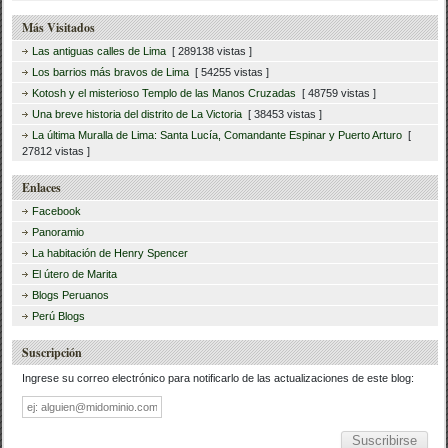
Más Visitados
Las antiguas calles de Lima
[ 289138 vistas ]
Los barrios más bravos de Lima
[ 54255 vistas ]
Kotosh y el misterioso Templo de las Manos Cruzadas
[ 48759 vistas ]
Una breve historia del distrito de La Victoria
[ 38453 vistas ]
La última Muralla de Lima: Santa Lucía, Comandante Espinar y Puerto Arturo
[
27812 vistas ]
Enlaces
Facebook
Panoramio
La habitación de Henry Spencer
El útero de Marita
Blogs Peruanos
Perú Blogs
Suscripción
Ingrese su correo electrónico para notificarlo de las actualizaciones de este blog:
Dirección
de
correo