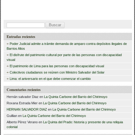
a
wi
o
c
tt
m
e
er
p
B
b
ar
u
Entradas recientes
o
tir
s
Poder Judicial admite a trámite demanda de amparo contra depósitos ilegales de
o
c
Barrios Altos
El disfrute del patrimonio cultural por parte de las personas con discapacidad
a
k
visual
r
El patrimonio de Lima para las personas con discapacidad visual
Colectivos ciudadanos se reúnen con Ministro Salvador del Solar
:
Lima: el aniversario en el que debe comenzar el cambio
Comentarios recientes
Hernán salvador Diaz
en
La Quinta Carbone del Barrio del Chirimoyo
Roxana Estrada Mier
en
La Quinta Carbone del Barrio del Chirimoyo
HERNAN SALVADOR DIAZ
en
La Quinta Carbone del Barrio del Chirimoyo
Guillian
en
La Quinta Carbone del Barrio del Chirimoyo
Alberto Pèrez Verano
en
La Quinta del Prado: historia y presente de una reliquia
colonial