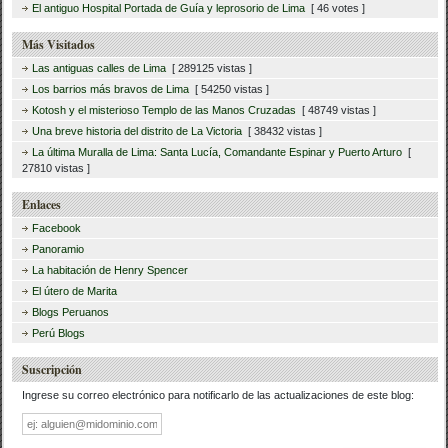
El antiguo Hospital Portada de Guía y leprosorio de Lima
[ 46 votes ]
Más Visitados
Las antiguas calles de Lima
[ 289125 vistas ]
Los barrios más bravos de Lima
[ 54250 vistas ]
Kotosh y el misterioso Templo de las Manos Cruzadas
[ 48749 vistas ]
Una breve historia del distrito de La Victoria
[ 38432 vistas ]
La última Muralla de Lima: Santa Lucía, Comandante Espinar y Puerto Arturo
[
27810 vistas ]
Enlaces
Facebook
Panoramio
La habitación de Henry Spencer
El útero de Marita
Blogs Peruanos
Perú Blogs
Suscripción
Ingrese su correo electrónico para notificarlo de las actualizaciones de este blog:
Dirección
de
correo