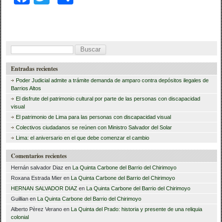
a
wi
o
c
tt
m
e
er
p
B
b
ar
u
Entradas recientes
o
tir
s
Poder Judicial admite a trámite demanda de amparo contra depósitos ilegales de
o
c
Barrios Altos
El disfrute del patrimonio cultural por parte de las personas con discapacidad
a
k
visual
r
El patrimonio de Lima para las personas con discapacidad visual
Colectivos ciudadanos se reúnen con Ministro Salvador del Solar
:
Lima: el aniversario en el que debe comenzar el cambio
Comentarios recientes
Hernán salvador Diaz
en
La Quinta Carbone del Barrio del Chirimoyo
Roxana Estrada Mier
en
La Quinta Carbone del Barrio del Chirimoyo
HERNAN SALVADOR DIAZ
en
La Quinta Carbone del Barrio del Chirimoyo
Guillian
en
La Quinta Carbone del Barrio del Chirimoyo
Alberto Pèrez Verano
en
La Quinta del Prado: historia y presente de una reliquia
colonial