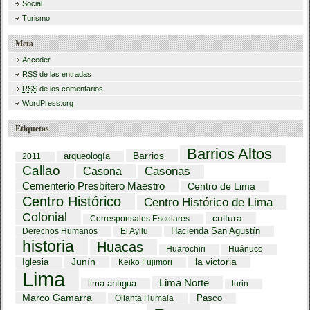
Social
Turismo
Meta
Acceder
RSS
de las entradas
RSS
de los comentarios
WordPress.org
Etiquetas
Barrios Altos
Barrios
arqueología
2011
Callao
Casona
Casonas
Cementerio Presbítero Maestro
Centro de Lima
Centro Histórico
Centro Histórico de Lima
Colonial
cultura
Corresponsales Escolares
Hacienda San Agustín
Derechos Humanos
El Ayllu
historia
Huacas
Huarochiri
Huánuco
Iglesia
Junín
la victoria
Keiko Fujimori
Lima
Lima Norte
lima antigua
lurin
Marco Gamarra
Pasco
Ollanta Humala