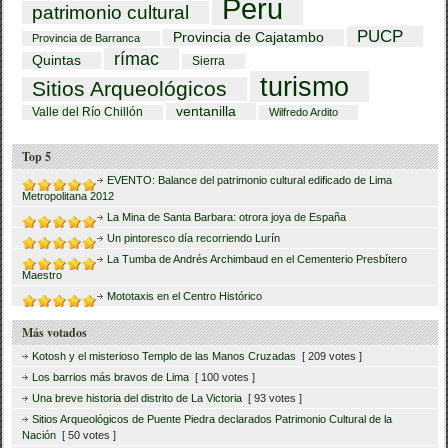
Peru
patrimonio cultural
PUCP
Provincia de Cajatambo
Provincia de Barranca
rímac
Quintas
Sierra
turismo
Sitios Arqueológicos
ventanilla
Valle del Río Chillón
Wilfredo Ardito
Top 5
EVENTO: Balance del patrimonio cultural edificado de Lima
Metropolitana 2012
La Mina de Santa Barbara: otrora joya de España
Un pintoresco día recorriendo Lurín
La Tumba de Andrés Archimbaud en el Cementerio Presbítero
Maestro
Mototaxis en el Centro Histórico
Más votados
Kotosh y el misterioso Templo de las Manos Cruzadas
[ 209 votes ]
Los barrios más bravos de Lima
[ 100 votes ]
Una breve historia del distrito de La Victoria
[ 93 votes ]
Sitios Arqueológicos de Puente Piedra declarados Patrimonio Cultural de la
Nación
[ 50 votes ]