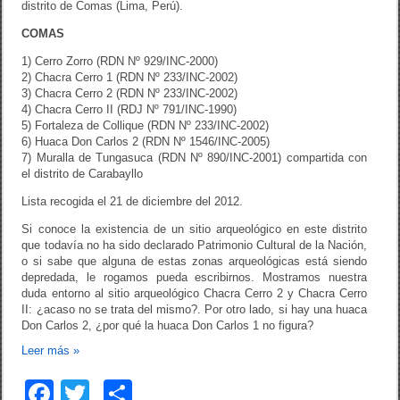
distrito de Comas (Lima, Perú).
k
COMAS
1) Cerro Zorro (RDN Nº 929/INC-2000)
2) Chacra Cerro 1 (RDN Nº 233/INC-2002)
3) Chacra Cerro 2 (RDN Nº 233/INC-2002)
4) Chacra Cerro II (RDJ Nº 791/INC-1990)
5) Fortaleza de Collique (RDN Nº 233/INC-2002)
6) Huaca Don Carlos 2 (RDN Nº 1546/INC-2005)
7) Muralla de Tungasuca (RDN Nº 890/INC-2001) compartida con
el distrito de Carabayllo
Lista recogida el 21 de diciembre del 2012.
Si conoce la existencia de un sitio arqueológico en este distrito
que todavía no ha sido declarado Patrimonio Cultural de la Nación,
o si sabe que alguna de estas zonas arqueológicas está siendo
depredada, le rogamos pueda escribirnos. Mostramos nuestra
duda entorno al sitio arqueológico Chacra Cerro 2 y Chacra Cerro
II: ¿acaso no se trata del mismo?. Por otro lado, si hay una huaca
Don Carlos 2, ¿por qué la huaca Don Carlos 1 no figura?
Leer más
»
F
T
C