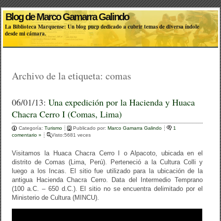
Blog de Marco Gamarra Galindo
La Biblioteca Marquense: Un blog pucp dedicado a cubrir temas de diversa índole
desde mi cámara.
Archivo de la etiqueta:
comas
06/01/13:
Una expedición por la Hacienda y Huaca
Chacra Cerro I (Comas, Lima)
Categoría:
Turismo
Publicado por:
Marco Gamarra Galindo
1
comentario »
Visto:5681 veces
Visitamos la Huaca Chacra Cerro I o Alpacoto, ubicada en el
distrito de Comas (Lima, Perú). Perteneció a la Cultura Colli y
luego a los Incas. El sitio fue utilizado para la ubicación de la
antigua Hacienda Chacra Cerro. Data del Intermedio Temprano
(100 a.C. – 650 d.C.). El sitio no se encuentra delimitado por el
Ministerio de Cultura (MINCU).