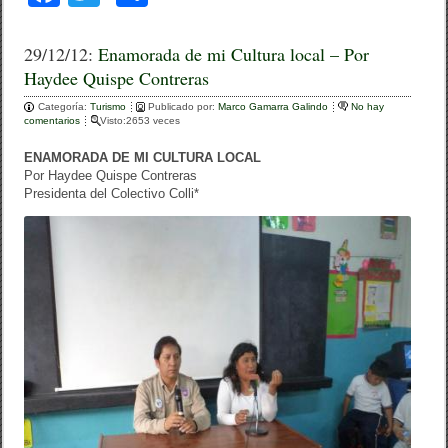
a
wi
o
c
tt
m
29/12/12:
Enamorada de mi Cultura local – Por
Haydee Quispe Contreras
e
er
p
Categoría:
b
Turismo
ar
Publicado por:
Marco Gamarra Galindo
No hay
comentarios
Visto:2653 veces
o
tir
ENAMORADA DE MI CULTURA LOCAL
o
Por Haydee Quispe Contreras
Presidenta del Colectivo Colli*
k