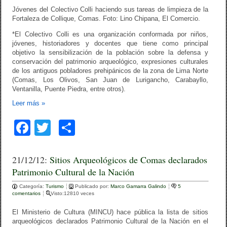
Jóvenes del Colectivo Colli haciendo sus tareas de limpieza de la
Fortaleza de Collique, Comas. Foto: Lino Chipana, El Comercio.
*El Colectivo Colli es una organización conformada por niños,
jóvenes, historiadores y docentes que tiene como principal
objetivo la sensibilización de la población sobre la defensa y
conservación del patrimonio arqueológico, expresiones culturales
de los antiguos pobladores prehipánicos de la zona de Lima Norte
(Comas, Los Olivos, San Juan de Lurigancho, Carabayllo,
Ventanilla, Puente Piedra, entre otros).
Leer más
»
F
T
C
a
wi
o
c
tt
m
21/12/12:
Sitios Arqueológicos de Comas declarados
Patrimonio Cultural de la Nación
e
er
p
Categoría:
b
Turismo
ar
Publicado por:
Marco Gamarra Galindo
5
comentarios
Visto:12810 veces
o
tir
El Ministerio de Cultura (MINCU) hace pública la lista de sitios
o
arqueológicos declarados Patrimonio Cultural de la Nación en el