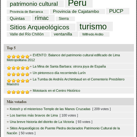
Peru
patrimonio cultural
PUCP
Provincia de Cajatambo
Provincia de Barranca
rímac
Quintas
Sierra
turismo
Sitios Arqueológicos
ventanilla
Valle del Río Chillón
Wilfredo Ardito
Top 5
EVENTO: Balance del patrimonio cultural edificado de Lima
Metropolitana 2012
La Mina de Santa Barbara: otrora joya de España
Un pintoresco día recorriendo Lurín
La Tumba de Andrés Archimbaud en el Cementerio Presbítero
Maestro
Mototaxis en el Centro Histórico
Más votados
Kotosh y el misterioso Templo de las Manos Cruzadas
[ 209 votes ]
Los barrios más bravos de Lima
[ 100 votes ]
Una breve historia del distrito de La Victoria
[ 93 votes ]
Sitios Arqueológicos de Puente Piedra declarados Patrimonio Cultural de la
Nación
[ 50 votes ]