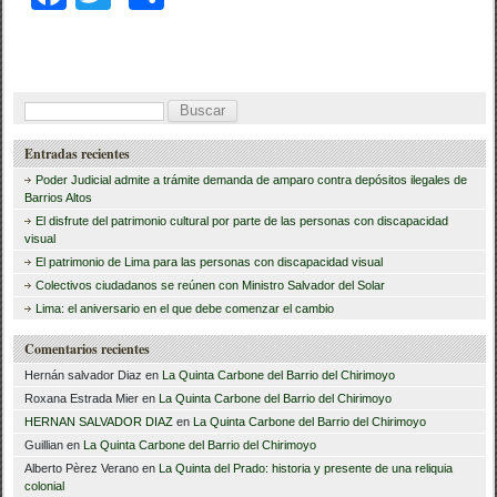
a
wi
o
c
tt
m
e
er
p
B
b
ar
u
Entradas recientes
o
tir
s
Poder Judicial admite a trámite demanda de amparo contra depósitos ilegales de
o
c
Barrios Altos
El disfrute del patrimonio cultural por parte de las personas con discapacidad
a
k
visual
r
El patrimonio de Lima para las personas con discapacidad visual
Colectivos ciudadanos se reúnen con Ministro Salvador del Solar
:
Lima: el aniversario en el que debe comenzar el cambio
Comentarios recientes
Hernán salvador Diaz
en
La Quinta Carbone del Barrio del Chirimoyo
Roxana Estrada Mier
en
La Quinta Carbone del Barrio del Chirimoyo
HERNAN SALVADOR DIAZ
en
La Quinta Carbone del Barrio del Chirimoyo
Guillian
en
La Quinta Carbone del Barrio del Chirimoyo
Alberto Pèrez Verano
en
La Quinta del Prado: historia y presente de una reliquia
colonial