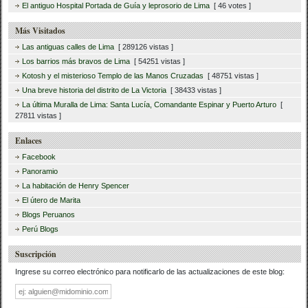
El antiguo Hospital Portada de Guía y leprosorio de Lima
[ 46 votes ]
Más Visitados
Las antiguas calles de Lima
[ 289126 vistas ]
Los barrios más bravos de Lima
[ 54251 vistas ]
Kotosh y el misterioso Templo de las Manos Cruzadas
[ 48751 vistas ]
Una breve historia del distrito de La Victoria
[ 38433 vistas ]
La última Muralla de Lima: Santa Lucía, Comandante Espinar y Puerto Arturo
[
27811 vistas ]
Enlaces
Facebook
Panoramio
La habitación de Henry Spencer
El útero de Marita
Blogs Peruanos
Perú Blogs
Suscripción
Ingrese su correo electrónico para notificarlo de las actualizaciones de este blog:
Dirección
de
correo