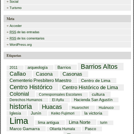
Social
Turismo
Meta
Acceder
RSS
de las entradas
RSS
de los comentarios
WordPress.org
Etiquetas
Barrios Altos
Barrios
arqueología
2011
Callao
Casona
Casonas
Cementerio Presbítero Maestro
Centro de Lima
Centro Histórico
Centro Histórico de Lima
Colonial
cultura
Corresponsales Escolares
Hacienda San Agustín
Derechos Humanos
El Ayllu
historia
Huacas
Huarochiri
Huánuco
Iglesia
Junín
la victoria
Keiko Fujimori
Lima
Lima Norte
lima antigua
lurin
Marco Gamarra
Pasco
Ollanta Humala