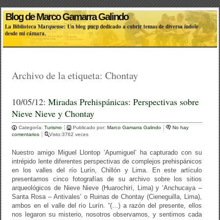
Blog de Marco Gamarra Galindo
La Biblioteca Marquense: Un blog pucp dedicado a cubrir temas de diversa índole
desde mi cámara.
Archivo de la etiqueta:
Chontay
10/05/12:
Miradas Prehispánicas: Perspectivas sobre
Nieve Nieve y Chontay
Categoría:
Turismo
Publicado por:
Marco Gamarra Galindo
No hay
comentarios
Visto:3762 veces
Nuestro amigo Miguel Llontop ‘Apumiguel’ ha capturado con su
intrépido lente diferentes perspectivas de complejos prehispánicos
en los valles del río Lurín, Chillón y Lima. En este artículo
presentamos cinco fotografías de su archivo sobre los sitios
arqueológicos de Nieve Nieve (Huarochirí, Lima) y ‘Anchucaya –
Santa Rosa – Antivales’ o Ruinas de Chontay (Cieneguilla, Lima),
ambos en el valle del río Lurín. “(…) a razón del presente, ellos
nos legaron su misterio, nosotros observamos, y sentimos cada