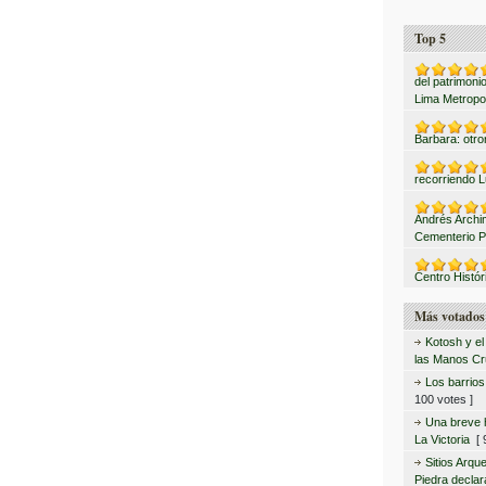
Top 5
del patrimonio
Lima Metropo
Barbara: otro
recorriendo L
Andrés Archi
Cementerio P
Centro Histór
Más votados
Kotosh y el
las Manos C
Los barrio
100 votes ]
Una breve hi
La Victoria
[ 9
Sitios Arqu
Piedra declar