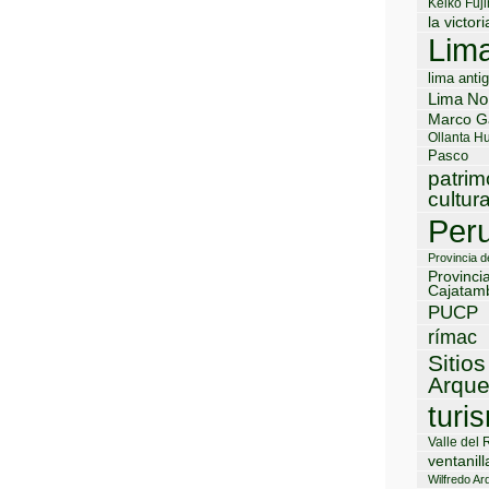
Keiko Fuji
la victori
Lim
lima anti
Lima No
Marco G
Ollanta H
Pasco
patrim
cultura
Per
Provincia 
Provinci
Cajatam
PUCP
rímac
Sitios
Arque
turi
Valle del 
ventanill
Wilfredo Ard