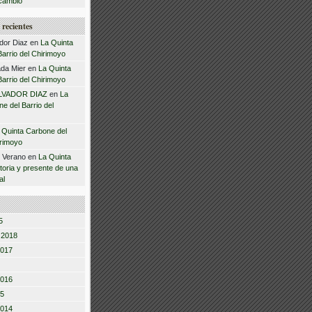
cambio
recientes
dor Diaz
en
La Quinta
arrio del Chirimoyo
da Mier
en
La Quinta
arrio del Chirimoyo
LVADOR DIAZ
en
La
e del Barrio del
 Quinta Carbone del
irimoyo
z Verano
en
La Quinta
storia y presente de una
al
5
 2018
2017
2016
15
2014