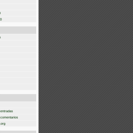
0
10
s
 entradas
 comentarios
.org