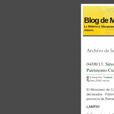
Blog de 
La Biblioteca Marquense
cámara.
Archivo de la
04/08/13:
Siti
Patrimonio Cul
Categoría:
Turismo
Visto:2092 veces
El Ministerio de C
declarados Patri
provincia de Barr
LAMPAY