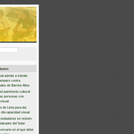
ientes
ial admite a trámite
amparo contra
ales de Barrios Altos
del patrimonio cultural
las personas con
visual
io de Lima para las
 discapacidad visual
 ciudadanos se reúnen
Salvador del Solar
iversario en el que debe