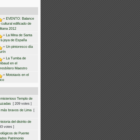
EVENTO: Balance
 cultural edificado de
litana 2012
La Mina de Santa
ra joya de España
Un pintoresco día
urín
La Tumba de
mbaud en el
resbítero Maestro
Mototaxis en el
ico
 misterioso Templo de
ruzadas
[ 209 votes ]
s más bravos de Lima
[
storia del distrito de
3 votes ]
eológicos de Puente
ados Patrimonio