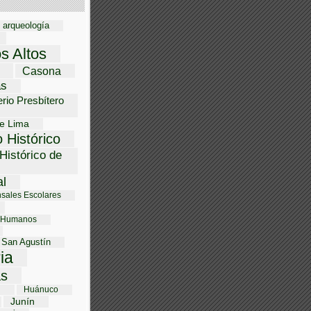
arqueología
os Altos
Casona
as
rio Presbítero
e Lima
 Histórico
Histórico de
al
sales Escolares
 Humanos
 San Agustín
ria
s
i
Huánuco
Junín