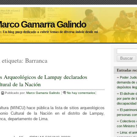
Marco Gamarra Galindo
: Un blog pucp dedicado a cubrir temas de diversa índole desde mi
B
 etiqueta:
Barranca
u
s
Entradas rec
os Arqueológicos de Lampay declarados
c
Poder Judic
tural de la Nación
demanda de 
a
depósitos ileg
Publicado por:
Marco Gamarra Galindo
No hay comentarios
r
El disfrute 
por parte de 
:
discapacidad 
ultura (MINCU) hace pública la lista de sitios arqueológicos
El patrimon
monio Cultural de la Nación en el distrito de Lampay,
personas con
anca, departamento de Lima.
Colectivos
con Ministro 
Lima: el an