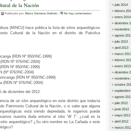
tural de la Nación
p
julio 2014
febrero 20
ar
Publicado por:
Marco Gamarra Galindo
No hay comentarios
enero 2014
tir
diciembre 
ultura (MINCU) hace pública la lista de sitios arqueológicos
noviembre 
onio Cultural de la Nación en el distrito de Pativilca
agosto 201
julio 2013
abril 2013
marzo 201
aricanga (RDN Nº 850/INC-1999)
febrero 20
 (RDN Nº 976/INC-2004)
enero 2013
 (RDN Nº 850/INC-1999)
N (Nº 976/INC-2004)
diciembre 
arincanga (RDN Nº 850/INC-1999)
noviembre 
da (RDN Nº 976/INC-2004)
octubre 20
septiembre
15 de diciembre del 2012.
agosto 201
encia de un sitio arqueológico en este distrito que todavía
julio 2012
do Patrimonio Cultural de la Nación, o si sabe que alguna
junio 2012
rqueológicas está siendo depredada, le rogamos pueda
mayo 2012
esamos nuestra duda entorno al sitio ‘W 7’: ¿cuál es la
 sitio arqueológico? ¿Su otro nombre es La Cañada o este
abril 2012
ológico?
marzo 201