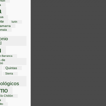
mori
a
a
gua
rte
lurin
amarra
umala
onio
l
u
de Barranca
a de
bo
Quintas
Sierra
ológicos
smo
Río Chillón
a
ito