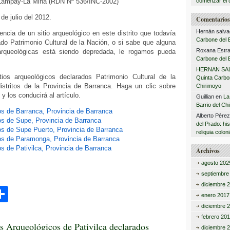
 Lampay-La Mina (RDN Nº 536/INC-2002)
comenzar el 
 de julio del 2012.
Comentarios 
Hernán salva
encia de un sitio arqueológico en este distrito que todavía
Carbone del B
do Patrimonio Cultural de la Nación, o si sabe que alguna
Roxana Estra
rqueológicas está siendo depredada, le rogamos pueda
Carbone del B
HERNAN SA
ios arqueológicos declarados Patrimonio Cultural de la
Quinta Carbon
istritos de la Provincia de Barranca. Haga un clic sobre
Chirimoyo
 y los conducirá al artículo.
Guillian
en
La
Barrio del Ch
os de Barranca, Provincia de Barranca
Alberto Père
os de Supe, Provincia de Barranca
del Prado: hi
os de Supe Puerto, Provincia de Barranca
reliquia coloni
cos de Paramonga, Provincia de Barranca
os de Pativilca, Provincia de Barranca
Archivos
agosto 202
septiembre
diciembre 
C
enero 2017
o
diciembre 
febrero 20
m
os Arqueológicos de Pativilca declarados
diciembre 