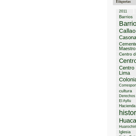
Etiquetas
2011
Barrios
Barri
Callao
Cason
Cemente
Maestro
Centro d
Centro
Centro 
Lima
Coloni
Correspon
cultura
Derechos
El Ayllu
Hacienda
histo
Huaca
Huarochir
Iglesia