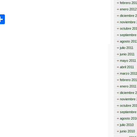
febrero 20
enero 2012
C
diciembre 
noviembre 
o
octubre 20
septiembre
m
agosto 201
p
julio 2011
junio 2011
ar
mayo 2011
tir
abril 2011
marzo 201
febrero 201
enero 2011
diciembre 
noviembre 
octubre 20
septiembre
agosto 201
julio 2010
junio 2010