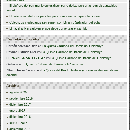
o
El disfrute del patrimonio cultural por parte de las personas con discapacidad
a
k
visual
r
El patrimonio de Lima para las personas con discapacidad visual
Colectivos ciudadanos se reúnen con Ministro Salvador del Solar
:
Lima: el aniversario en el que debe comenzar el cambio
Comentarios recientes
Hernán salvador Diaz
en
La Quinta Carbone del Barrio del Chirimoyo
Roxana Estrada Mier
en
La Quinta Carbone del Barrio del Chirimoyo
HERNAN SALVADOR DIAZ
en
La Quinta Carbone del Barrio del Chirimoyo
Guillian
en
La Quinta Carbone del Barrio del Chirimoyo
Alberto Pèrez Verano
en
La Quinta del Prado: historia y presente de una reliquia
colonial
Archivos
agosto 2025
septiembre 2018
diciembre 2017
enero 2017
diciembre 2016
febrero 2015
diciembre 2014