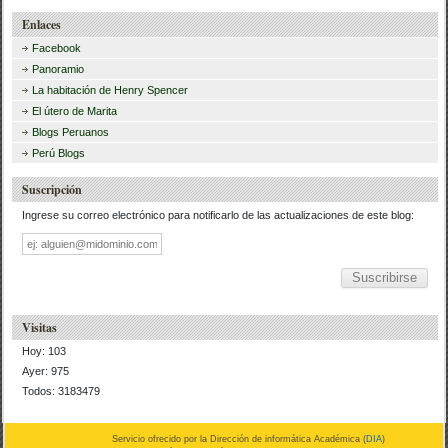
Enlaces
Facebook
Panoramio
La habitación de Henry Spencer
El útero de Marita
Blogs Peruanos
Perú Blogs
Suscripción
Ingrese su correo electrónico para notificarlo de las actualizaciones de este blog:
Dirección
de
correo
Visitas
Hoy: 103
Ayer: 975
Todos: 3183479
Servicio ofrecido por la Dirección de informática Académica (
DIA
)