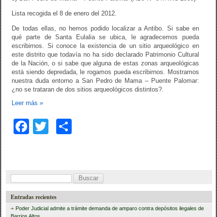
Lista recogida el 8 de enero del 2012.
De todas ellas, no hemos podido localizar a Antibo. Si sabe en
qué parte de Santa Eulalia se ubica, le agradecemos pueda
escribirnos. Si conoce la existencia de un sitio arqueológico en
este distrito que todavía no ha sido declarado Patrimonio Cultural
de la Nación, o si sabe que alguna de estas zonas arqueológicas
está siendo depredada, le rogamos pueda escribirnos. Mostramos
nuestra duda entorno a San Pedro de Mama – Puente Palomar:
¿no se trataran de dos sitios arqueológicos distintos?.
Leer más
»
F
T
C
a
wi
o
c
tt
m
e
er
p
B
b
ar
u
Entradas recientes
o
tir
s
Poder Judicial admite a trámite demanda de amparo contra depósitos ilegales de
c
Barrios Altos