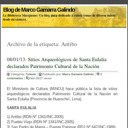
Blog de Marco Gamarra Galindo
La Biblioteca Marquense: Un blog pucp dedicado a cubrir temas de diversa índole
desde mi cámara.
Archivo de la etiqueta:
Antibo
08/01/13:
Sitios Arqueológicos de Santa Eulalia
declarados Patrimonio Cultural de la Nación
Categoría:
Turismo
Publicado por:
Marco Gamarra Galindo
2
comentarios
Visto:3027 veces
El Ministerio de Cultura (MINCU) hace pública la lista de sitios
arqueológicos declarados Patrimonio Cultural de la Nación en
Santa Eulalia (Provincia de Huarochirí, Lima).
SANTA EULALIA
1) Antibo (RDN Nº 1341/INC-2005)
2) Pueblo Viejo (RDN Nº 1341/INC-2005)
3) San Pedro de Mama – Puente Palomar (RDJ Nº 647/INC-1989)