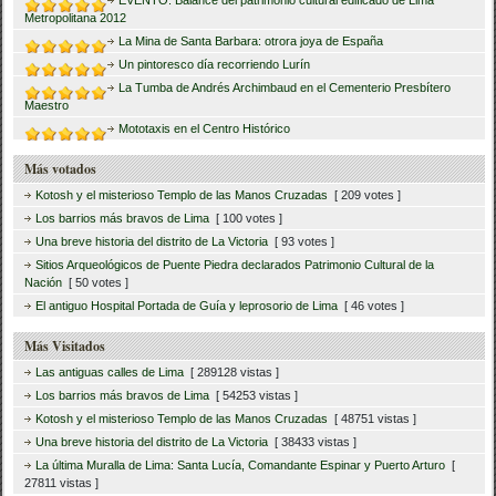
Metropolitana 2012
La Mina de Santa Barbara: otrora joya de España
Un pintoresco día recorriendo Lurín
La Tumba de Andrés Archimbaud en el Cementerio Presbítero
Maestro
Mototaxis en el Centro Histórico
Más votados
Kotosh y el misterioso Templo de las Manos Cruzadas
[ 209 votes ]
Los barrios más bravos de Lima
[ 100 votes ]
Una breve historia del distrito de La Victoria
[ 93 votes ]
Sitios Arqueológicos de Puente Piedra declarados Patrimonio Cultural de la
Nación
[ 50 votes ]
El antiguo Hospital Portada de Guía y leprosorio de Lima
[ 46 votes ]
Más Visitados
Las antiguas calles de Lima
[ 289128 vistas ]
Los barrios más bravos de Lima
[ 54253 vistas ]
Kotosh y el misterioso Templo de las Manos Cruzadas
[ 48751 vistas ]
Una breve historia del distrito de La Victoria
[ 38433 vistas ]
La última Muralla de Lima: Santa Lucía, Comandante Espinar y Puerto Arturo
[
27811 vistas ]