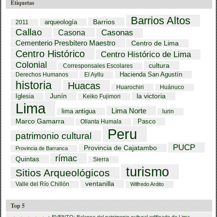
Etiquetas
Barrios Altos
Barrios
arqueología
2011
Callao
Casona
Casonas
Cementerio Presbítero Maestro
Centro de Lima
Centro Histórico
Centro Histórico de Lima
Colonial
cultura
Corresponsales Escolares
Hacienda San Agustín
Derechos Humanos
El Ayllu
historia
Huacas
Huarochiri
Huánuco
Iglesia
Junín
la victoria
Keiko Fujimori
Lima
Lima Norte
lima antigua
lurin
Marco Gamarra
Pasco
Ollanta Humala
Peru
patrimonio cultural
PUCP
Provincia de Cajatambo
Provincia de Barranca
rímac
Quintas
Sierra
turismo
Sitios Arqueológicos
ventanilla
Valle del Río Chillón
Wilfredo Ardito
Top 5
EVENTO: Balance del patrimonio cultural edificado de Lima