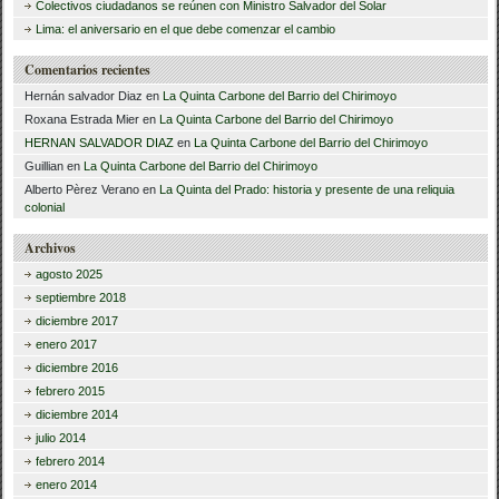
Colectivos ciudadanos se reúnen con Ministro Salvador del Solar
:
Lima: el aniversario en el que debe comenzar el cambio
Comentarios recientes
Hernán salvador Diaz
en
La Quinta Carbone del Barrio del Chirimoyo
Roxana Estrada Mier
en
La Quinta Carbone del Barrio del Chirimoyo
HERNAN SALVADOR DIAZ
en
La Quinta Carbone del Barrio del Chirimoyo
Guillian
en
La Quinta Carbone del Barrio del Chirimoyo
Alberto Pèrez Verano
en
La Quinta del Prado: historia y presente de una reliquia
colonial
Archivos
agosto 2025
septiembre 2018
diciembre 2017
enero 2017
diciembre 2016
febrero 2015
diciembre 2014
julio 2014
febrero 2014
enero 2014