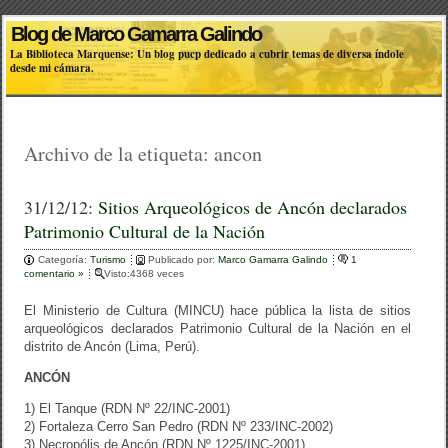
Blog de Marco Gamarra Galindo
La Biblioteca Marquense: Un blog pucp dedicado a cubrir temas de diversa índole
desde mi cámara.
Archivo de la etiqueta:
ancon
31/12/12:
Sitios Arqueológicos de Ancón declarados
Patrimonio Cultural de la Nación
Categoría:
Turismo
Publicado por:
Marco Gamarra Galindo
1
comentario »
Visto:4368 veces
El Ministerio de Cultura (MINCU) hace pública la lista de sitios
arqueológicos declarados Patrimonio Cultural de la Nación en el
distrito de Ancón (Lima, Perú).
ANCÓN
1) El Tanque (RDN Nº 22/INC-2001)
2) Fortaleza Cerro San Pedro (RDN Nº 233/INC-2002)
3) Necropólis de Ancón (RDN Nº 1225/INC-2001)