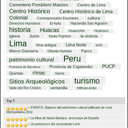
Cementerio Presbítero Maestro
Centro de Lima
Centro Histórico
Centro Histórico de Lima
Colonial
cultura
Corresponsales Escolares
Hacienda San Agustín
Derechos Humanos
El Ayllu
historia
Huacas
Huarochiri
Huánuco
Iglesia
Junín
la victoria
Keiko Fujimori
Lima
Lima Norte
lima antigua
lurin
Marco Gamarra
Pasco
Ollanta Humala
Peru
patrimonio cultural
PUCP
Provincia de Cajatambo
Provincia de Barranca
rímac
Quintas
Sierra
turismo
Sitios Arqueológicos
ventanilla
Valle del Río Chillón
Wilfredo Ardito
Top 5
EVENTO: Balance del patrimonio cultural edificado de Lima
Metropolitana 2012
La Mina de Santa Barbara: otrora joya de España
Un pintoresco día recorriendo Lurín