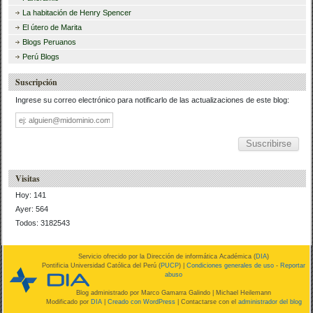
La habitación de Henry Spencer
El útero de Marita
Blogs Peruanos
Perú Blogs
Suscripción
Ingrese su correo electrónico para notificarlo de las actualizaciones de este blog:
Dirección
de
correo
Visitas
Hoy: 141
Ayer: 564
Todos: 3182543
Servicio ofrecido por la Dirección de informática Académica (
DIA
)
Pontificia Universidad Católica del Perú (
PUCP
) |
Condiciones generales de uso
-
Reportar
abuso
Blog administrado por
Marco Gamarra Galindo
| Michael Heilemann
Modificado por
DIA
|
Creado con WordPress
| Contactarse con el
administrador del blog