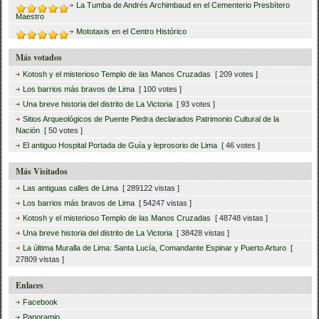
La Tumba de Andrés Archimbaud en el Cementerio Presbítero
Maestro
Mototaxis en el Centro Histórico
Más votados
Kotosh y el misterioso Templo de las Manos Cruzadas
[ 209 votes ]
Los barrios más bravos de Lima
[ 100 votes ]
Una breve historia del distrito de La Victoria
[ 93 votes ]
Sitios Arqueológicos de Puente Piedra declarados Patrimonio Cultural de la
Nación
[ 50 votes ]
El antiguo Hospital Portada de Guía y leprosorio de Lima
[ 46 votes ]
Más Visitados
Las antiguas calles de Lima
[ 289122 vistas ]
Los barrios más bravos de Lima
[ 54247 vistas ]
Kotosh y el misterioso Templo de las Manos Cruzadas
[ 48748 vistas ]
Una breve historia del distrito de La Victoria
[ 38428 vistas ]
La última Muralla de Lima: Santa Lucía, Comandante Espinar y Puerto Arturo
[
27809 vistas ]
Enlaces
Facebook
Panoramio