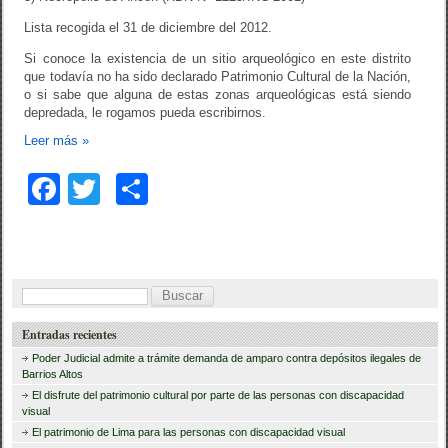
Lista recogida el 31 de diciembre del 2012.
Si conoce la existencia de un sitio arqueológico en este distrito
que todavía no ha sido declarado Patrimonio Cultural de la Nación,
o si sabe que alguna de estas zonas arqueológicas está siendo
depredada, le rogamos pueda escribirnos.
Leer más
»
F
T
C
a
wi
o
c
tt
m
e
er
p
B
b
ar
u
Entradas recientes
o
tir
s
Poder Judicial admite a trámite demanda de amparo contra depósitos ilegales de
o
c
Barrios Altos
El disfrute del patrimonio cultural por parte de las personas con discapacidad
a
k
visual
r
El patrimonio de Lima para las personas con discapacidad visual