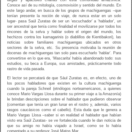
Conoce así de su mitología, cosmovisión y sentido del mundo. En
este largo andar, en busca de los grupos de machiguengas –que
tenían presente la noción de viaje, de nunca estar en un solo
lugar- pasa Saúl Zuratas de ser un ‘escuchador’ a ‘hablador’, un
ser ancestral que tenía como finalidad el movilizarse por todos los
rincones de la selva y hablar sobre el origen del mundo, los
hechizos contra los kamagarinis (o diablillos de Kientibakori), las
noticias sobre familiares machiguengas ubicados en otros
sectores de la selva, etc. Su presencia motivaba la reunión de
docenas de machiguengas tan solo para escucharlo ‘hablar’. Para
convertirse en lo que era, ‘Mascarita’ había abandonado todo: sus
estudios, su beca a Europa, sus amistades, prácticamente todo
rastro de vida pasada.
El lector se percatará de que Sául Zuratas es, en efecto, uno de
los pocos habladores que existen en la cultura machiguenga
cuando la pareja Schneil (etnólogos norteamericanos, a quienes
conoce Mario Vargas Llosa durante su primer viaje a la Amazonía)
le brindan descripciones sobre el hablador que pudieron observar
(comentan que tenía un gran lunar en el rostro y, además, varios
rasgos caucásicos como el cabello). Esta duda que le genera a
Mario Vargas Llosa –saber si en realidad el hablador que habían
visto era Saúl Zuratas- se ve fortalecida cuando le dan noticia de
que su amigo no había viajado a Israel, como se lo había
comentado a su profesor José Matos Mar.