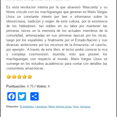
Es esta revolución interna por la que atravesó ‘Mascarita’ y su
férreo vínculo con los machiguengas que generan en Mario Vargas
Llosa un constante interés por leer e informarse sobre la
idiosincrasia, tradición y origen de esta cultura, por la existencia
de los habladores, tan nobles en su labor por mantener las
primeras raíces en la memoria de los actuales miembros de la
comunidad, amenazadas en sus primeras épocas por los incas,
luego por los españoles y finalmente por el Estado-Nación y sus
diversas ambiciones por los recursos de la Amazonía –el caucho,
por ejemplo-. A través de este libro, el lector podrá conocer la rica
y compleja cosmovisión, leyenda, mito que poseen los
machiguengas con respecto al mundo. Mario Vargas Llosa se
sumerge en los estudios académicos para contar con detalles las
costumbres amazónicas.
Puntuación:
4.75
/ Votos:
4
F
T
C
a
wi
o
Etiquetas:
El hablador
,
Literatura
,
Mario Vargas Llosa
,
Peru
,
peruana
c
tt
m