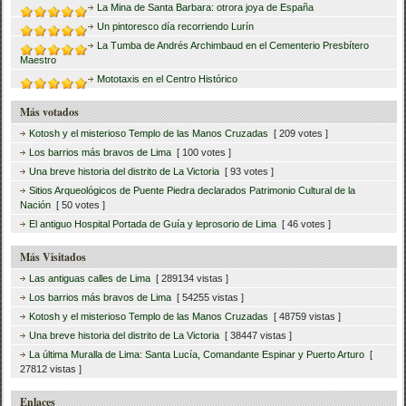
La Mina de Santa Barbara: otrora joya de España
Un pintoresco día recorriendo Lurín
La Tumba de Andrés Archimbaud en el Cementerio Presbítero
Maestro
Mototaxis en el Centro Histórico
Más votados
Kotosh y el misterioso Templo de las Manos Cruzadas
[ 209 votes ]
Los barrios más bravos de Lima
[ 100 votes ]
Una breve historia del distrito de La Victoria
[ 93 votes ]
Sitios Arqueológicos de Puente Piedra declarados Patrimonio Cultural de la
Nación
[ 50 votes ]
El antiguo Hospital Portada de Guía y leprosorio de Lima
[ 46 votes ]
Más Visitados
Las antiguas calles de Lima
[ 289134 vistas ]
Los barrios más bravos de Lima
[ 54255 vistas ]
Kotosh y el misterioso Templo de las Manos Cruzadas
[ 48759 vistas ]
Una breve historia del distrito de La Victoria
[ 38447 vistas ]
La última Muralla de Lima: Santa Lucía, Comandante Espinar y Puerto Arturo
[
27812 vistas ]
Enlaces