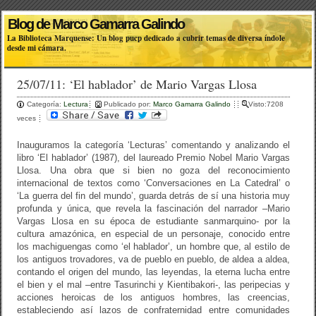
Blog de Marco Gamarra Galindo
La Biblioteca Marquense: Un blog pucp dedicado a cubrir temas de diversa índole
desde mi cámara.
25/07/11: ‘El hablador’ de Mario Vargas Llosa
Categoría:
Lectura
Publicado por:
Marco Gamarra Galindo
Visto:7208
veces
Inauguramos la categoría ‘Lecturas’ comentando y analizando el
libro ‘El hablador’ (1987), del laureado Premio Nobel Mario Vargas
Llosa. Una obra que si bien no goza del reconocimiento
internacional de textos como ‘Conversaciones en La Catedral’ o
‘La guerra del fin del mundo’, guarda detrás de sí una historia muy
profunda y única, que revela la fascinación del narrador –Mario
Vargas Llosa en su época de estudiante sanmarquino- por la
cultura amazónica, en especial de un personaje, conocido entre
los machiguengas como ‘el hablador’, un hombre que, al estilo de
los antiguos trovadores, va de pueblo en pueblo, de aldea a aldea,
contando el origen del mundo, las leyendas, la eterna lucha entre
el bien y el mal –entre Tasurinchi y Kientibakori-, las peripecias y
acciones heroicas de los antiguos hombres, las creencias,
estableciendo así lazos de confraternidad entre comunidades