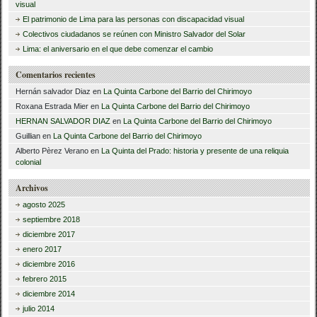
visual
r
El patrimonio de Lima para las personas con discapacidad visual
Colectivos ciudadanos se reúnen con Ministro Salvador del Solar
:
Lima: el aniversario en el que debe comenzar el cambio
Comentarios recientes
Hernán salvador Diaz
en
La Quinta Carbone del Barrio del Chirimoyo
Roxana Estrada Mier
en
La Quinta Carbone del Barrio del Chirimoyo
HERNAN SALVADOR DIAZ
en
La Quinta Carbone del Barrio del Chirimoyo
Guillian
en
La Quinta Carbone del Barrio del Chirimoyo
Alberto Pèrez Verano
en
La Quinta del Prado: historia y presente de una reliquia
colonial
Archivos
agosto 2025
septiembre 2018
diciembre 2017
enero 2017
diciembre 2016
febrero 2015
diciembre 2014
julio 2014