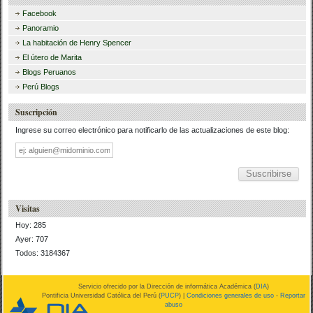
Facebook
Panoramio
La habitación de Henry Spencer
El útero de Marita
Blogs Peruanos
Perú Blogs
Suscripción
Ingrese su correo electrónico para notificarlo de las actualizaciones de este blog:
Dirección
de
correo
Visitas
Hoy: 285
Ayer: 707
Todos: 3184367
Servicio ofrecido por la Dirección de informática Académica (
DIA
)
Pontificia Universidad Católica del Perú (
PUCP
) |
Condiciones generales de uso
-
Reportar
abuso