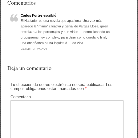
Comentarios
e
er
p
b
ar
Carlos Fortes
escribió:
El Hablador es una novela que apasiona. Una vez más
o
tir
aparece la “mano” creativa y genial de Vargas Llosa, quien
o
entrelaza a los personajes y sus vidas…. como llenando un
crucigrama muy complejo, para dejar como corolario final,
k
una enseñanza o una inquietud … de vida.
24/04/16 07:52:21
Deja un comentario
Tu dirección de correo electrónico no será publicada.
Los
campos obligatorios están marcados con
*
Comentario