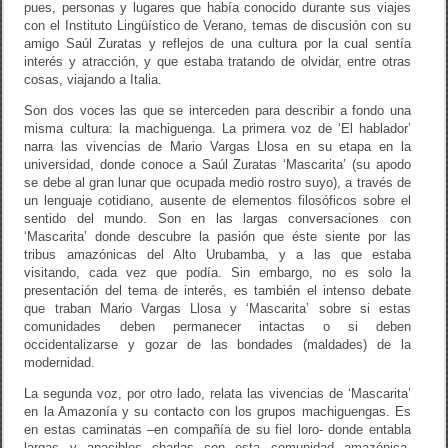
pues, personas y lugares que había conocido durante sus viajes
con el Instituto Lingüístico de Verano, temas de discusión con su
amigo Saúl Zuratas y reflejos de una cultura por la cual sentía
interés y atracción, y que estaba tratando de olvidar, entre otras
cosas, viajando a Italia.
Son dos voces las que se interceden para describir a fondo una
misma cultura: la machiguenga. La primera voz de ‘El hablador’
narra las vivencias de Mario Vargas Llosa en su etapa en la
universidad, donde conoce a Saúl Zuratas ‘Mascarita’ (su apodo
se debe al gran lunar que ocupada medio rostro suyo), a través de
un lenguaje cotidiano, ausente de elementos filosóficos sobre el
sentido del mundo. Son en las largas conversaciones con
‘Mascarita’ donde descubre la pasión que éste siente por las
tribus amazónicas del Alto Urubamba, y a las que estaba
visitando, cada vez que podía. Sin embargo, no es solo la
presentación del tema de interés, es también el intenso debate
que traban Mario Vargas Llosa y ‘Mascarita’ sobre si estas
comunidades deben permanecer intactas o si deben
occidentalizarse y gozar de las bondades (maldades) de la
modernidad.
La segunda voz, por otro lado, relata las vivencias de ‘Mascarita’
en la Amazonía y su contacto con los grupos machiguengas. Es
en estas caminatas –en compañía de su fiel loro- donde entabla
largas y apacibles charlas con esta comunidad amazónica.