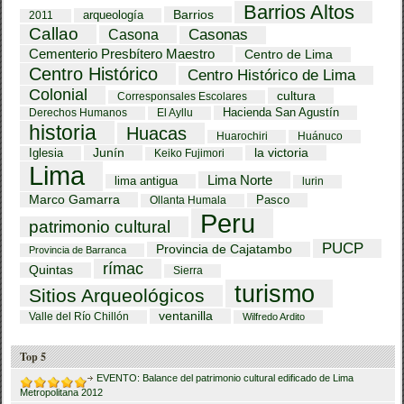
Barrios Altos
Barrios
arqueología
2011
Callao
Casona
Casonas
Cementerio Presbítero Maestro
Centro de Lima
Centro Histórico
Centro Histórico de Lima
Colonial
cultura
Corresponsales Escolares
Hacienda San Agustín
Derechos Humanos
El Ayllu
historia
Huacas
Huarochiri
Huánuco
Iglesia
Junín
la victoria
Keiko Fujimori
Lima
Lima Norte
lima antigua
lurin
Marco Gamarra
Pasco
Ollanta Humala
Peru
patrimonio cultural
PUCP
Provincia de Cajatambo
Provincia de Barranca
rímac
Quintas
Sierra
turismo
Sitios Arqueológicos
ventanilla
Valle del Río Chillón
Wilfredo Ardito
Top 5
EVENTO: Balance del patrimonio cultural edificado de Lima
Metropolitana 2012