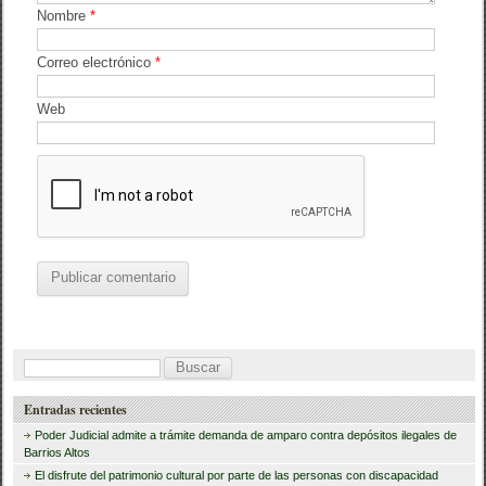
Nombre
*
Correo electrónico
*
Web
B
u
Entradas recientes
s
Poder Judicial admite a trámite demanda de amparo contra depósitos ilegales de
c
Barrios Altos
El disfrute del patrimonio cultural por parte de las personas con discapacidad
a