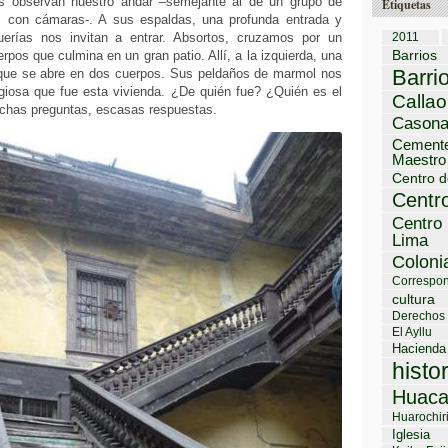
s observan nuestro andar –semejante al de un grupo de
Etiquetas
s con cámaras-. A sus espaldas, una profunda entrada y
uerías nos invitan a entrar. Absortos, cruzamos por un
2011
Barrios
rpos que culmina en un gran patio. Allí, a la izquierda, una
Barri
 que se abre en dos cuerpos. Sus peldaños de marmol nos
igiosa que fue esta vivienda. ¿De quién fue? ¿Quién es el
Callao
chas preguntas, escasas respuestas.
Cason
Cemente
Maestro
Centro d
Centro
Centro 
Lima
Coloni
Correspon
cultura
Derechos
El Ayllu
Hacienda
histo
Huaca
Huarochir
Iglesia