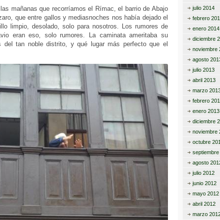
 las mañanas que recorríamos el Rímac, el barrio de Abajo
julio 2014
zaro, que entre gallos y mediasnoches nos había dejado el
febrero 20
ujillo limpio, desolado, solo para nosotros. Los rumores de
enero 2014
avio eran eso, solo rumores. La caminata ameritaba su
diciembre 
s del tan noble distrito, y qué lugar más perfecto que el
noviembre 
agosto 201
julio 2013
abril 2013
marzo 201
febrero 20
enero 2013
diciembre 
noviembre 
octubre 20
septiembre
agosto 201
julio 2012
junio 2012
mayo 2012
abril 2012
marzo 201