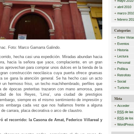
mayo 2010
abril 2010
marzo 201
febrero 20
Categorías
Entre Vista
Eventos
ímac. Foto: Marco Gamarra Galindo.
Historia
corrido, hecha casi una expedición. Miradas abundan hacia
Lectura
ra, hacia la señora que yace, complaciente, en un gran
Personal
ros aprovechan para comprar unos dulces en la tienda de la
Política
a gran construcción neoclásica cuya puerta ofrece gruesas
Retrofoto
a se gana la atención general. Se ha hecho casi un acto
Social
ar un hermoso friso, un techo machihembrado, perfiles que
Turismo
ura de épocas preteritas trazaron con mano amorosa, para
dad de los Reyes, ‘Lima’, una ciudad de prestigios
Meta
n embargo, siempre es el mismo sentimiento de impresión y
os embarga cada vez que nos hallamos frente a alguna
Acceder
de carrara, placa decorativa o arco de claustro.
RSS
de las
RSS
de los
 el recorrido: la Casona de Amat, Federico Villareal y
WordPress
z