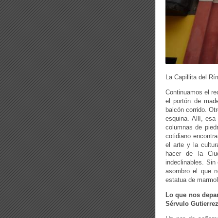
La Capillita del R
Continuamos el re
el portón de made
balcón corrido. Ot
esquina. Allí, es
columnas de piedr
cotidiano encontr
el arte y la cult
hacer de la Ciu
indeclinables. Si
asombro el que n
estatua de marmol 
Lo que nos deparó
Sérvulo Gutierre