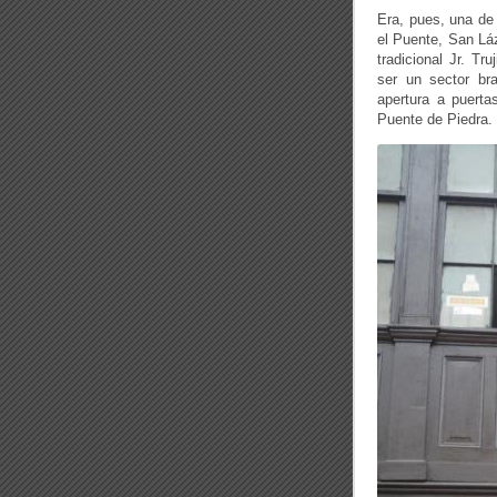
Era, pues, una de
el Puente, San Lá
tradicional Jr. Tr
ser un sector br
apertura a puerta
Puente de Piedra.