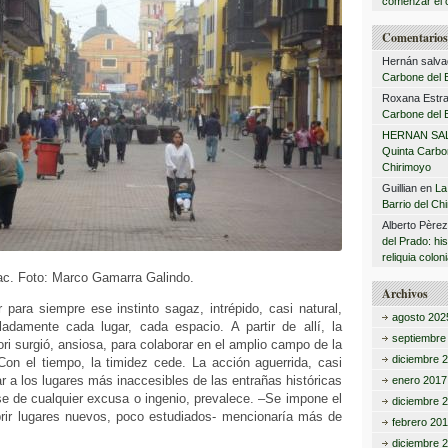
comenzar el 
Comentarios 
Hernán salva
Carbone del B
Roxana Estra
Carbone del B
HERNAN SA
Quinta Carbon
Chirimoyo
Guillian
en
La
Barrio del Ch
Alberto Père
del Prado: hi
reliquia coloni
ímac. Foto: Marco Gamarra Galindo.
Archivos
 para siempre ese instinto sagaz, intrépido, casi natural,
agosto 202
ladamente cada lugar, cada espacio. A partir de allí, la
septiembre
iori surgió, ansiosa, para colaborar en el amplio campo de la
diciembre 
Con el tiempo, la timidez cede. La acción aguerrida, casi
ar a los lugares más inaccesibles de las entrañas históricas
enero 2017
e de cualquier excusa o ingenio, prevalece. –Se impone el
diciembre 
brir lugares nuevos, poco estudiados- mencionaría más de
febrero 20
diciembre 