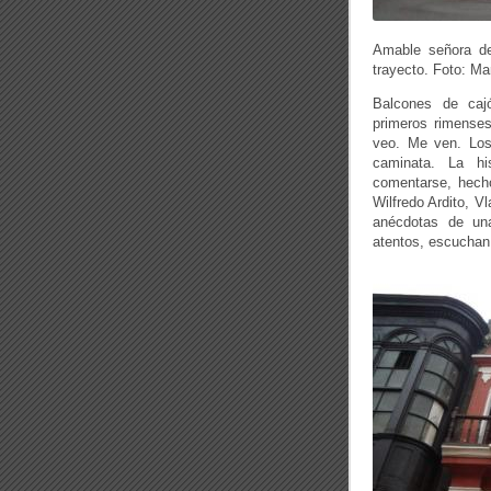
Amable señora de
trayecto. Foto: M
Balcones de cajó
primeros rimenses
veo. Me ven. Los
caminata. La hi
comentarse, hecho
Wilfredo Ardito, V
anécdotas de una 
atentos, escuchan