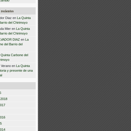
cambio
recientes
dor Diaz
en
La Quinta
arrio del Chirimoyo
da Mier
en
La Quinta
arrio del Chirimoyo
LVADOR DIAZ
en
La
e del Barrio del
 Quinta Carbone del
irimoyo
z Verano
en
La Quinta
storia y presente de una
al
5
 2018
2017
2016
15
2014