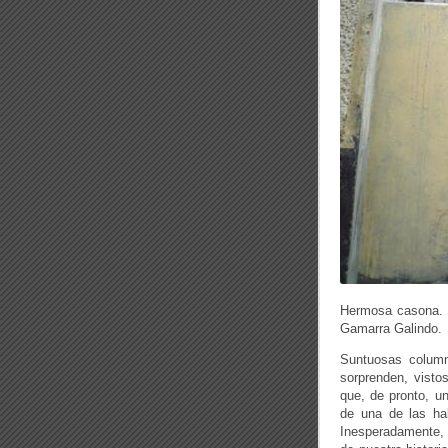
Hermosa casona. 
Gamarra Galindo.
Suntuosas column
sorprenden, visto
que, de pronto, u
de una de las ha
Inesperadamente, e