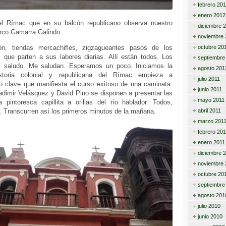
febrero 20
enero 2012
l Rímac que en su balcón republicano observa nuestro
diciembre 
arco Gamarra Galindo.
noviembre 
n, tiendas mercachifles, zigzagueantes pasos de los
octubre 20
 que parten a sus labores diarias. Allí están todos. Los
septiembre
 saludo. Me saludan. Esperamos un poco. Iniciamos la
agosto 201
storia colonial y republicana del Rímac empieza a
julio 2011
 clave que manifiesta el curso exitoso de una caminata.
junio 2011
ladimir Velásquez y David Pino se disponen a presentar las
mayo 2011
pintoresca capillita a orillas del río hablador. Todos,
. Transcurren así los primeros minutos de la mañana.
abril 2011
marzo 201
febrero 201
enero 2011
diciembre 
noviembre 
octubre 20
septiembre
agosto 201
julio 2010
junio 2010