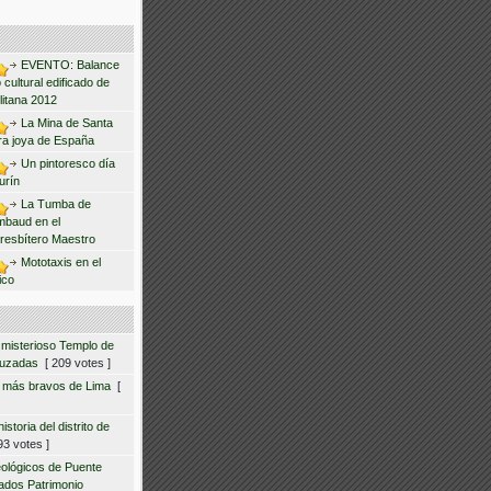
EVENTO: Balance
 cultural edificado de
litana 2012
La Mina de Santa
ra joya de España
Un pintoresco día
urín
La Tumba de
mbaud en el
resbítero Maestro
Mototaxis en el
ico
 misterioso Templo de
ruzadas
[ 209 votes ]
s más bravos de Lima
[
storia del distrito de
3 votes ]
eológicos de Puente
ados Patrimonio