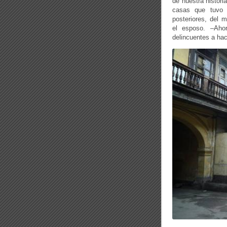
de nuestra histori
casas que tuvo 
posteriores, del m
el esposo. –Aho
delincuentes a hac