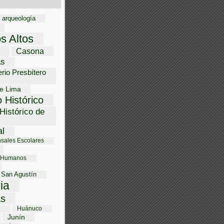
arqueología
os Altos
Casona
as
rio Presbítero
e Lima
 Histórico
Histórico de
al
sales Escolares
 Humanos
 San Agustín
ria
s
i
Huánuco
Junín