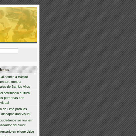
ientes
ial admite a trámite
amparo contra
ales de Barrios Altos
del patrimonio cultural
las personas con
visual
io de Lima para las
 discapacidad visual
 ciudadanos se reúnen
Salvador del Solar
iversario en el que debe