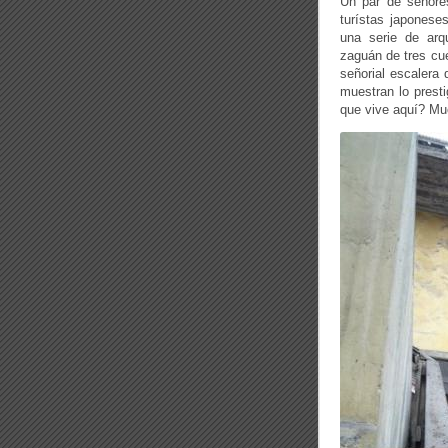
Un par de señore
turístas japonese
una serie de arq
zaguán de tres cue
señorial escalera
muestran lo prest
que vive aquí? Mu