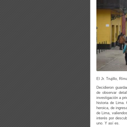
El Jr. Trujillo, R
Decidieron guardar
de observar detal
investigación a pr
historia de Lima. 
heroica, de ingres
de Lima, valiendos
interés por descu
uno. Y así es.