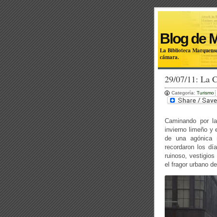
Blog de 
La Biblioteca Marquense
cámara.
29/07/11: La C
Categoría:
Turismo
Caminando por las
invierno limeño y 
de una agónica m
recordaron los dí
ruinoso, vestigios
el fragor urbano d