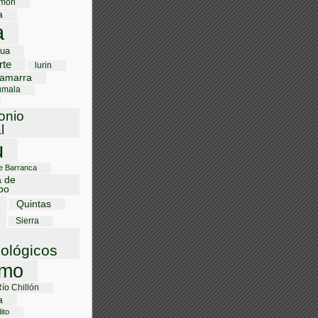
mori
a
a
gua
rte
lurin
amarra
umala
onio
l
u
de Barranca
a de
bo
Quintas
Sierra
ológicos
smo
Río Chillón
a
ito