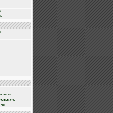
0
10
s
 entradas
 comentarios
.org