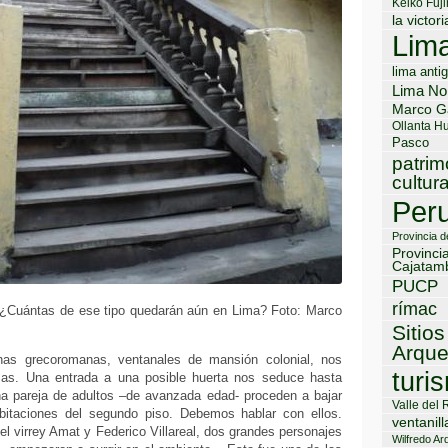
Keiko Fuji
la victori
Lim
lima anti
Lima No
Marco G
Ollanta H
Pasco
patrim
cultura
Per
Provincia 
Provinci
Cajatam
PUCP
rímac
¿Cuántas de ese tipo quedarán aún en Lima? Foto: Marco
Sitios
Arque
as grecoromanas, ventanales de mansión colonial, nos
turi
sas. Una entrada a una posible huerta nos seduce hasta
na pareja de adultos –de avanzada edad- proceden a bajar
Valle del 
bitaciones del segundo piso. Debemos hablar con ellos.
ventanill
l virrey Amat y Federico Villareal, dos grandes personajes
Wilfredo Ard