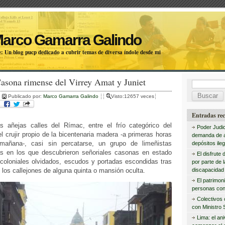
Marco Gamarra Galindo
: Un blog pucp dedicado a cubrir temas de diversa índole desde mi
asona rimense del Virrey Amat y Juniet
B
Publicado por:
Marco Gamarra Galindo
Visto:12657 veces
u
s
Entradas rec
 añejas calles del Rímac, entre el frío categórico del
c
Poder Judic
el crujir propio de la bicentenaria madera -a primeras horas
demanda de 
a
añana-, casi sin percatarse, un grupo de limeñistas
depósitos ileg
as en los que descubrieron señoriales casonas en estado
r
El disfrute 
 coloniales olvidados, escudos y portadas escondidas tras
por parte de 
:
e los callejones de alguna quinta o mansión oculta.
discapacidad 
El patrimon
personas con
Colectivos
con Ministro 
Lima: el an