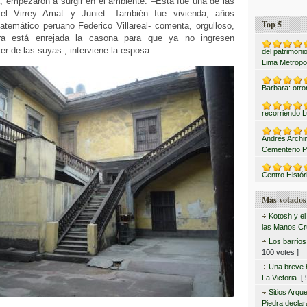
a, empezaron a surgir en el ambiente. –Esta fue una de las
el Virrey Amat y Juniet. También fue vivienda, años
Top 5
atemático peruano Federico Villareal- comenta, orgulloso,
ra está enrejada la casona para que ya no ingresen
er de las suyas-, interviene la esposa.
del patrimonio
Lima Metropo
Barbara: otro
recorriendo L
Andrés Archi
Cementerio P
Centro Histór
Más votados
Kotosh y el
las Manos C
Los barrio
100 votes ]
Una breve hi
La Victoria
[ 9
Sitios Arqu
Piedra declar