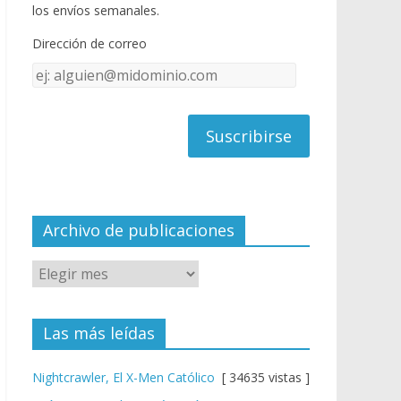
o
u
los envíos semanales.
o
b
Dirección de correo
k
e
Dirección
C
de
h
correo
a
n
n
el
Archivo de publicaciones
Las más leídas
Nightcrawler, El X-Men Católico
[ 34635 vistas ]