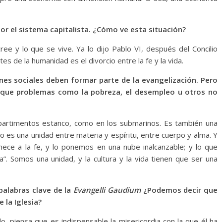
r el sistema capitalista. ¿Cómo ve esta situación?
ree y lo que se vive. Ya lo dijo Pablo VI, después del Concilio
s de la humanidad es el divorcio entre la fe y la vida.
nes sociales deben formar parte de la evangelización. Pero
a que problemas como la pobreza, el desempleo u otros no
partimentos estanco, como en los submarinos. Es también una
o es una unidad entre materia y espíritu, entre cuerpo y alma. Y
ece a la fe, y lo ponemos en una nube inalcanzable; y lo que
a”. Somos una unidad, y la cultura y la vida tienen que ser una
 palabras clave de la
Evangelli Gaudium
¿Podemos decir que
 la Iglesia?
o, piensa que es indispensable la misericordia con la que él ha