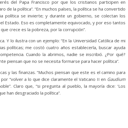
erés del Papa Francisco por que los cristianos participen en
ro de la política”. “En muchos países, la política se ha convertido
 política se invierte; y durante un gobierno, se colectan los
 del Estado. Eso es completamente equivocado, y por eso tantos
 que crece es la pobreza, por la corrupción”.
tica. Y lo ilustra con un ejemplo: “En la Universidad Católica de mi
ias políticas; me costó cuatro años establecerla, buscar ayuda
 competencia. Cuando la abrimos, nadie se inscribió. ¿Por qué?
nte piensan que no se necesita formarse para hacer política”.
icas y las finanzas. “Muchos piensan que este es el camino para
por “volver a lo que dice claramente el Vaticano II en
Gaudium
 noble”. Claro que, “si pregunta al pueblo, la mayoría dice: ‘Los
ue han desgraciado la política”.