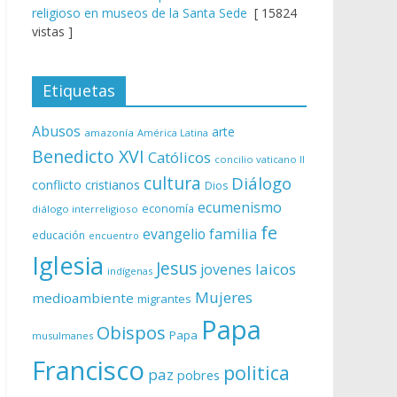
religioso en museos de la Santa Sede
[ 15824
vistas ]
Etiquetas
Abusos
arte
amazonía
América Latina
Benedicto XVI
Católicos
concilio vaticano II
cultura
Diálogo
conflicto
cristianos
Dios
ecumenismo
economía
diálogo interreligioso
fe
evangelio
familia
educación
encuentro
Iglesia
Jesus
laicos
jovenes
indígenas
Mujeres
medioambiente
migrantes
Papa
Obispos
Papa
musulmanes
Francisco
politica
paz
pobres