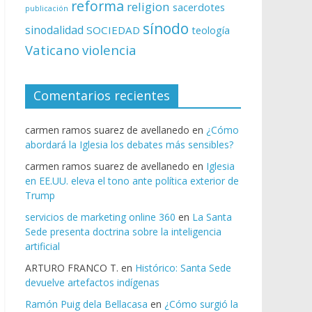
reforma
religion
sacerdotes
publicación
sínodo
sinodalidad
SOCIEDAD
teología
Vaticano
violencia
Comentarios recientes
carmen ramos suarez de avellanedo
en
¿Cómo
abordará la Iglesia los debates más sensibles?
carmen ramos suarez de avellanedo
en
Iglesia
en EE.UU. eleva el tono ante política exterior de
Trump
servicios de marketing online 360
en
La Santa
Sede presenta doctrina sobre la inteligencia
artificial
ARTURO FRANCO T.
en
Histórico: Santa Sede
devuelve artefactos indígenas
Ramón Puig dela Bellacasa
en
¿Cómo surgió la