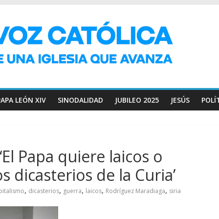
PAPA LEÓN XIV
SINODALIDAD
JUBILEO 2025
JESÚS
POLÍ
El Papa quiere laicos o
s dicasterios de la Curia’
,
,
,
,
,
pitalismo
dicasterios
guerra
laicos
Rodríguez Maradiaga
siria