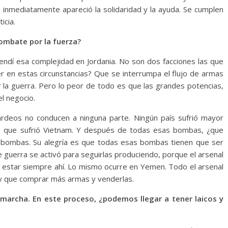
 inmediatamente apareció la solidaridad y la ayuda. Se cumplen
icia.
combate por la fuerza?
dí esa complejidad en Jordania. No son dos facciones las que
r en estas circunstancias? Que se interrumpa el flujo de armas
r la guerra. Pero lo peor de todo es que las grandes potencias,
l negocio.
deos no conducen a ninguna parte. Ningún país sufrió mayor
os que sufrió Vietnam. Y después de todas esas bombas, ¿que
s bombas. Su alegría es que todas esas bombas tienen que ser
 guerra se activó para seguirlas produciendo, porque el arsenal
e estar siempre ahí. Lo mismo ocurre en Yemen. Todo el arsenal
hay que comprar más armas y venderlas.
 marcha. En este proceso, ¿podemos llegar a tener laicos y