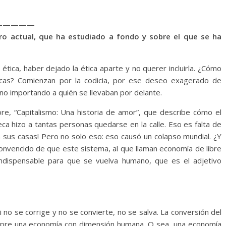
—————
ero actual, que ha estudiado a fondo y sobre el que se ha
tica, haber dejado la ética aparte y no querer incluirla. ¿Cómo
icas? Comienzan por la codicia, por ese deseo exagerado de
 no importando a quién se llevaban por delante.
e, “Capitalismo: Una historia de amor”, que describe cómo el
ca hizo a tantas personas quedarse en la calle. Eso es falta de
n sus casas! Pero no solo eso: eso causó un colapso mundial. ¿Y
nvencido de que este sistema, al que llaman economía de libre
dispensable para que se vuelva humano, que es el adjetivo
 no se corrige y no se convierte, no se salva. La conversión del
mpre una economía con dimensión humana. O sea, una economía