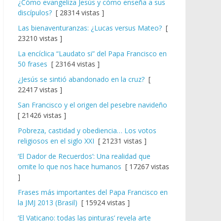
¿Cómo evangeliza Jesús y cómo enseña a sus
discípulos?
[ 28314 vistas ]
Las bienaventuranzas: ¿Lucas versus Mateo?
[
23210 vistas ]
La encíclica “Laudato si” del Papa Francisco en
50 frases
[ 23164 vistas ]
¿Jesús se sintió abandonado en la cruz?
[
22417 vistas ]
San Francisco y el origen del pesebre navideño
[ 21426 vistas ]
Pobreza, castidad y obediencia… Los votos
religiosos en el siglo XXI
[ 21231 vistas ]
‘El Dador de Recuerdos’: Una realidad que
omite lo que nos hace humanos
[ 17267 vistas
]
Frases más importantes del Papa Francisco en
la JMJ 2013 (Brasil)
[ 15924 vistas ]
‘El Vaticano: todas las pinturas’ revela arte