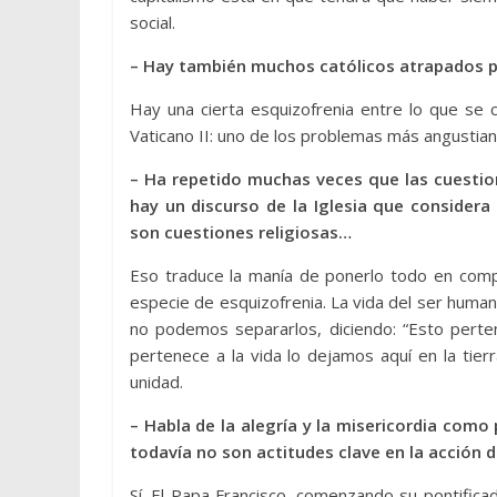
social.
– Hay también muchos católicos atrapados po
Hay una cierta esquizofrenia entre lo que se c
Vaticano II: uno de los problemas más angustiante
– Ha repetido muchas veces que las cuestio
hay un discurso de la Iglesia que consider
son cuestiones religiosas…
Eso traduce la manía de ponerlo todo en com
especie de esquizofrenia. La vida del ser human
no podemos separarlos, diciendo: “Esto perten
pertenece a la vida lo dejamos aquí en la tierr
unidad.
– Habla de la alegría y la misericordia como
todavía no son actitudes clave en la acción de
Sí. El Papa Francisco, comenzando su pontificad