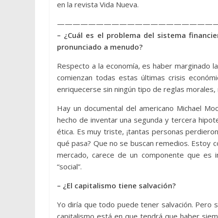
en la revista Vida Nueva.
————————————————————
– ¿Cuál es el problema del sistema financi
pronunciado a menudo?
Respecto a la economía, es haber marginado la é
comienzan todas estas últimas crisis económ
enriquecerse sin ningún tipo de reglas morales,
Hay un documental del americano Michael Moor
hecho de inventar una segunda y tercera hipote
ética. Es muy triste, ¡tantas personas perdiero
qué pasa? Que no se buscan remedios. Estoy co
mercado, carece de un componente que es in
“social”.
– ¿El capitalismo tiene salvación?
Yo diría que todo puede tener salvación. Pero si
capitalismo está en que tendrá que haber sie