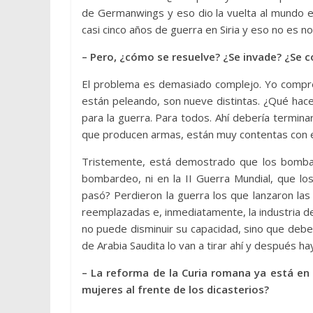
de Germanwings y eso dio la vuelta al mundo e
casi cinco años de guerra en Siria y eso no es not
– Pero, ¿cómo se resuelve? ¿Se invade? ¿Se 
El problema es demasiado complejo. Yo compren
están peleando, son nueve distintas. ¿Qué hace
para la guerra. Para todos. Ahí debería termina
que producen armas, están muy contentas con e
Tristemente, está demostrado que los bombar
bombardeo, ni en la II Guerra Mundial, que l
pasó? Perdieron la guerra los que lanzaron la
reemplazadas e, inmediatamente, la industria de
no puede disminuir su capacidad, sino que deb
de Arabia Saudita lo van a tirar ahí y después 
– La reforma de la Curia romana ya está en
mujeres al frente de los dicasterios?