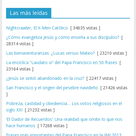
Las más leídas
Nightcrawler, El X-Men Católico
[ 34635 vistas ]
¿Cómo evangeliza Jesús y cómo enseña a sus discípulos?
[
28314 vistas ]
Las bienaventuranzas: ¿Lucas versus Mateo?
[ 23210 vistas ]
La encíclica “Laudato si” del Papa Francisco en 50 frases
[
23164 vistas ]
¿Jesús se sintió abandonado en la cruz?
[ 22417 vistas ]
San Francisco y el origen del pesebre navideño
[ 21426 vistas
]
Pobreza, castidad y obediencia… Los votos religiosos en el
siglo XXI
[ 21232 vistas ]
‘El Dador de Recuerdos’: Una realidad que omite lo que nos
hace humanos
[ 17268 vistas ]
Frases más importantes del Papa Francisco en la JMJ 2013