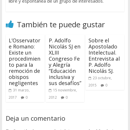
libre y espontánea de un grupo de interesados.
También te puede gustar
L’Osservator
P. Adolfo
Sobre el
e Romano:
Nicolás SJ en
Apostolado
Existe un
XLIII
Intelectual.
procedimien
Congreso Fe
Entrevista al
to para la
y Alegría
P. Adolfo
remoción de
“Educación
Nicolás SJ.
obispos
inclusiva y
23 octubre,
negligentes
sus desafíos”
2015
0
31 marzo,
15 noviembre,
2017
0
2012
0
Deja un comentario