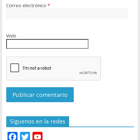
Correo electrónico
*
Web
Síguenos en la redes
F
T
Y