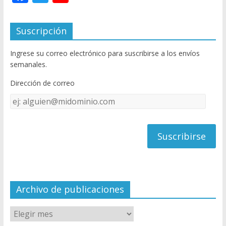
ac
w
o
e
itt
u
Suscripción
b
er
T
Ingrese su correo electrónico para suscribirse a los envíos
o
u
semanales.
o
b
Dirección de correo
k
e
Dirección
C
de
h
correo
a
n
n
el
Archivo de publicaciones