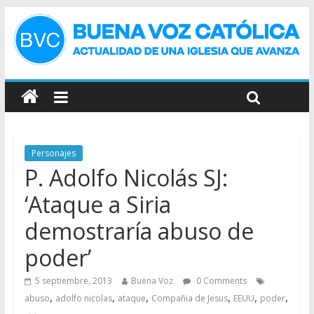
Personajes
P. Adolfo Nicolás SJ:
‘Ataque a Siria
demostraría abuso de
poder’
5 septiembre, 2013
Buena Voz
0 Comments
,
,
,
,
,
,
abuso
adolfo nicolas
ataque
Compañia de Jesus
EEUU
poder