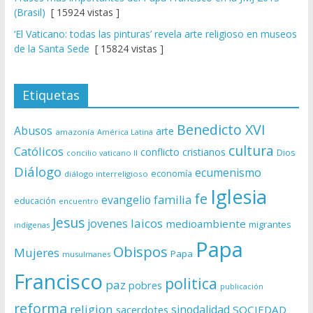
(Brasil)
[ 15924 vistas ]
‘El Vaticano: todas las pinturas’ revela arte religioso en museos
de la Santa Sede
[ 15824 vistas ]
Etiquetas
Benedicto XVI
Abusos
arte
amazonía
América Latina
cultura
Católicos
conflicto
cristianos
Dios
concilio vaticano II
Diálogo
ecumenismo
economía
diálogo interreligioso
Iglesia
fe
evangelio
familia
educación
encuentro
Jesus
laicos
jovenes
medioambiente
migrantes
indígenas
Papa
Obispos
Mujeres
Papa
musulmanes
Francisco
politica
paz
pobres
publicación
reforma
religion
sinodalidad
sacerdotes
SOCIEDAD