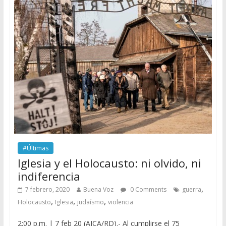
#Últimas
Iglesia y el Holocausto: ni olvido, ni
indiferencia
,
7 febrero, 2020
Buena Voz
0 Comments
guerra
,
,
,
Holocausto
Iglesia
judaísmo
violencia
2:00 p.m. | 7 feb 20 (AICA/RD).- Al cumplirse el 75