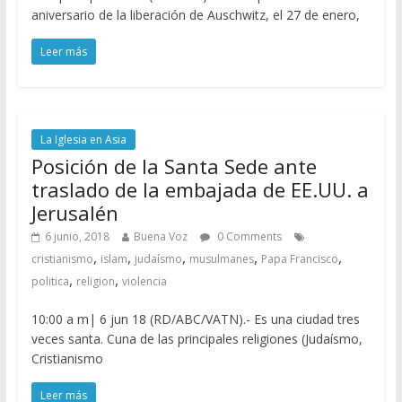
aniversario de la liberación de Auschwitz, el 27 de enero,
Leer más
La Iglesia en Asia
Posición de la Santa Sede ante
traslado de la embajada de EE.UU. a
Jerusalén
6 junio, 2018
Buena Voz
0 Comments
,
,
,
,
,
cristianismo
islam
judaísmo
musulmanes
Papa Francisco
,
,
politica
religion
violencia
10:00 a m| 6 jun 18 (RD/ABC/VATN).- Es una ciudad tres
veces santa. Cuna de las principales religiones (Judaísmo,
Cristianismo
Leer más