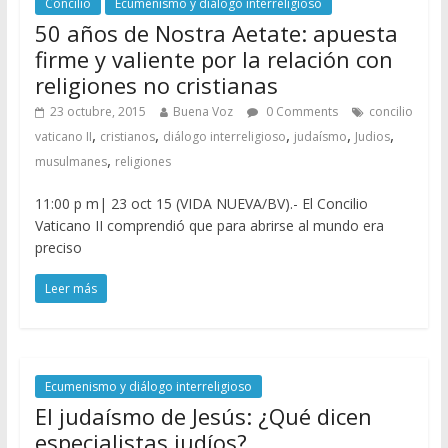
Concilio
Ecumenismo y diálogo interreligioso
50 años de Nostra Aetate: apuesta
firme y valiente por la relación con
religiones no cristianas
23 octubre, 2015
Buena Voz
0 Comments
concilio
,
,
,
,
,
vaticano II
cristianos
diálogo interreligioso
judaísmo
Judios
,
musulmanes
religiones
11:00 p m| 23 oct 15 (VIDA NUEVA/BV).- El Concilio
Vaticano II comprendió que para abrirse al mundo era
preciso
Leer más
Ecumenismo y diálogo interreligioso
El judaísmo de Jesús: ¿Qué dicen
especialistas judíos?