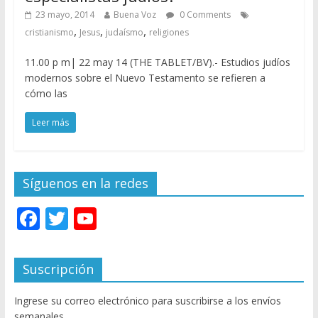
23 mayo, 2014
Buena Voz
0 Comments
,
,
,
cristianismo
Jesus
judaísmo
religiones
11.00 p m| 22 may 14 (THE TABLET/BV).- Estudios judíos
modernos sobre el Nuevo Testamento se refieren a
cómo las
Leer más
Síguenos en la redes
F
T
Y
ac
w
o
e
itt
u
Suscripción
b
er
T
Ingrese su correo electrónico para suscribirse a los envíos
o
u
semanales.