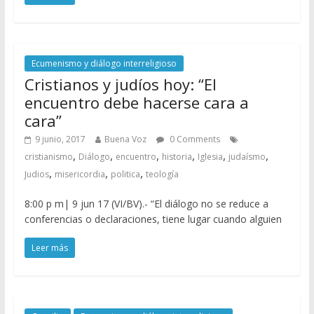
Ecumenismo y diálogo interreligioso
Cristianos y judíos hoy: “El
encuentro debe hacerse cara a
cara”
9 junio, 2017
Buena Voz
0 Comments
,
,
,
,
,
,
cristianismo
Diálogo
encuentro
historia
Iglesia
judaísmo
,
,
,
Judios
misericordia
politica
teología
8:00 p m| 9 jun 17 (VI/BV).- “El diálogo no se reduce a
conferencias o declaraciones, tiene lugar cuando alguien
Leer más