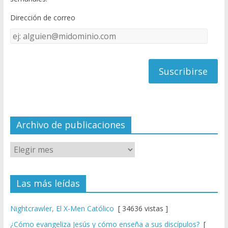
o
b
Dirección de correo
k
e
Dirección
C
de
h
correo
a
n
n
el
Archivo de publicaciones
Las más leídas
Nightcrawler, El X-Men Católico
[ 34636 vistas ]
¿Cómo evangeliza Jesús y cómo enseña a sus discípulos?
[