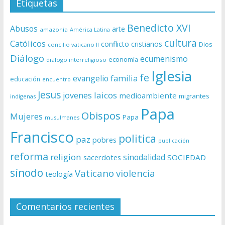
Etiquetas
Benedicto XVI
Abusos
arte
amazonía
América Latina
cultura
Católicos
conflicto
cristianos
Dios
concilio vaticano II
Diálogo
ecumenismo
economía
diálogo interreligioso
Iglesia
fe
evangelio
familia
educación
encuentro
Jesus
laicos
jovenes
medioambiente
migrantes
indígenas
Papa
Obispos
Mujeres
Papa
musulmanes
Francisco
politica
paz
pobres
publicación
reforma
religion
sinodalidad
sacerdotes
SOCIEDAD
sínodo
Vaticano
violencia
teología
Comentarios recientes