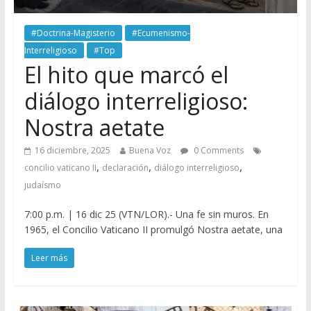
#Doctrina-Magisterio
#Ecumenismo-
Interreligioso
#Top
El hito que marcó el
diálogo interreligioso:
Nostra aetate
16 diciembre, 2025
Buena Voz
0 Comments
,
,
,
concilio vaticano II
declaración
diálogo interreligioso
judaísmo
7:00 p.m. | 16 dic 25 (VTN/LOR).- Una fe sin muros. En
1965, el Concilio Vaticano II promulgó Nostra aetate, una
Leer más