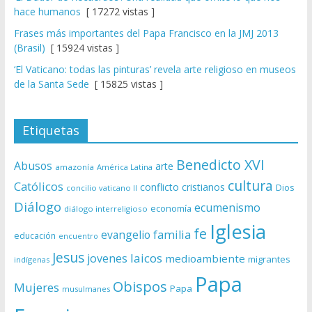
hace humanos
[ 17272 vistas ]
Frases más importantes del Papa Francisco en la JMJ 2013
(Brasil)
[ 15924 vistas ]
‘El Vaticano: todas las pinturas’ revela arte religioso en museos
de la Santa Sede
[ 15825 vistas ]
Etiquetas
Benedicto XVI
Abusos
arte
amazonía
América Latina
cultura
Católicos
conflicto
cristianos
Dios
concilio vaticano II
Diálogo
ecumenismo
economía
diálogo interreligioso
Iglesia
fe
evangelio
familia
educación
encuentro
Jesus
laicos
jovenes
medioambiente
migrantes
indígenas
Papa
Obispos
Mujeres
Papa
musulmanes