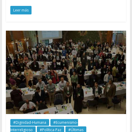
Leer más
#Dignidad-Humana
#Ecumenismo-
Interreligioso
#Política-Paz
#Últimas