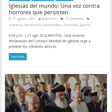
Iglesias del mundo: Una voz contra
horrores que persisten
27 agosto, 2025
Buena Voz
0 Comments
,
,
,
,
cristianos
declaración
ecumenismo
Genocidio
guerra
6:00 p.m. | 27 ago 25 (CMI/VTN).- Una reciente
declaración del Consejo Mundial de Iglesias urge a
prevenir los crímenes atroces
Leer más