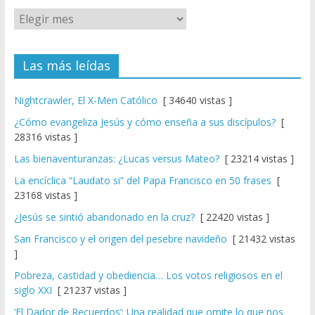
Las más leídas
Nightcrawler, El X-Men Católico
[ 34640 vistas ]
¿Cómo evangeliza Jesús y cómo enseña a sus discípulos?
[
28316 vistas ]
Las bienaventuranzas: ¿Lucas versus Mateo?
[ 23214 vistas ]
La encíclica “Laudato si” del Papa Francisco en 50 frases
[
23168 vistas ]
¿Jesús se sintió abandonado en la cruz?
[ 22420 vistas ]
San Francisco y el origen del pesebre navideño
[ 21432 vistas
]
Pobreza, castidad y obediencia… Los votos religiosos en el
siglo XXI
[ 21237 vistas ]
‘El Dador de Recuerdos’: Una realidad que omite lo que nos