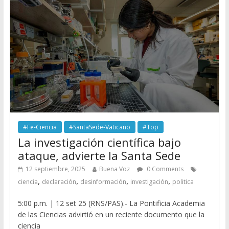
#Fe-Ciencia
#SantaSede-Vaticano
#Top
La investigación científica bajo
ataque, advierte la Santa Sede
12 septiembre, 2025
Buena Voz
0 Comments
,
,
,
,
ciencia
declaración
desinformación
investigación
politica
5:00 p.m. | 12 set 25 (RNS/PAS).- La Pontificia Academia
de las Ciencias advirtió en un reciente documento que la
ciencia