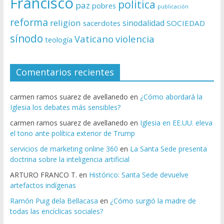
Francisco
politica
paz
pobres
publicación
reforma
religion
sinodalidad
sacerdotes
SOCIEDAD
sínodo
Vaticano
violencia
teología
Comentarios recientes
carmen ramos suarez de avellanedo
en
¿Cómo abordará la
Iglesia los debates más sensibles?
carmen ramos suarez de avellanedo
en
Iglesia en EE.UU. eleva
el tono ante política exterior de Trump
servicios de marketing online 360
en
La Santa Sede presenta
doctrina sobre la inteligencia artificial
ARTURO FRANCO T.
en
Histórico: Santa Sede devuelve
artefactos indígenas
Ramón Puig dela Bellacasa
en
¿Cómo surgió la madre de
todas las encíclicas sociales?