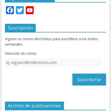
F
T
Y
ac
w
o
e
itt
u
Suscripción
b
er
T
Ingrese su correo electrónico para suscribirse a los envíos
o
u
semanales.
o
b
Dirección de correo
k
e
Dirección
C
de
h
correo
a
n
n
el
Archivo de publicaciones