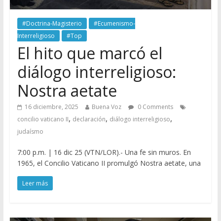
#Doctrina-Magisterio
#Ecumenismo-
Interreligioso
#Top
El hito que marcó el
diálogo interreligioso:
Nostra aetate
16 diciembre, 2025
Buena Voz
0 Comments
,
,
,
concilio vaticano II
declaración
diálogo interreligioso
judaísmo
7:00 p.m. | 16 dic 25 (VTN/LOR).- Una fe sin muros. En
1965, el Concilio Vaticano II promulgó Nostra aetate, una
Leer más