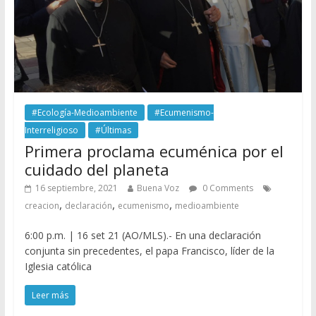
#Ecología-Medioambiente
#Ecumenismo-
Interreligioso
#Últimas
Primera proclama ecuménica por el
cuidado del planeta
16 septiembre, 2021
Buena Voz
0 Comments
,
,
,
creacion
declaración
ecumenismo
medioambiente
6:00 p.m. | 16 set 21 (AO/MLS).- En una declaración
conjunta sin precedentes, el papa Francisco, líder de la
Iglesia católica
Leer más