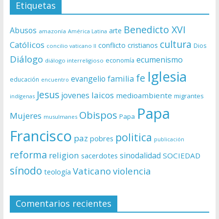
Etiquetas
Benedicto XVI
Abusos
arte
amazonía
América Latina
cultura
Católicos
conflicto
cristianos
Dios
concilio vaticano II
Diálogo
ecumenismo
economía
diálogo interreligioso
Iglesia
fe
evangelio
familia
educación
encuentro
Jesus
laicos
jovenes
medioambiente
migrantes
indígenas
Papa
Obispos
Mujeres
Papa
musulmanes
Francisco
politica
paz
pobres
publicación
reforma
religion
sinodalidad
sacerdotes
SOCIEDAD
sínodo
Vaticano
violencia
teología
Comentarios recientes