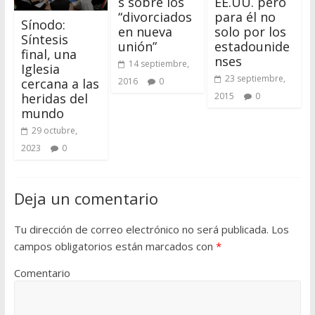
s sobre los
EE.UU. pero
“divorciados
para él no
Sínodo:
en nueva
solo por los
Síntesis
unión”
estadounide
final, una
nses
14 septiembre,
Iglesia
23 septiembre,
cercana a las
2016
0
heridas del
2015
0
mundo
29 octubre,
2023
0
Deja un comentario
Tu dirección de correo electrónico no será publicada.
Los
campos obligatorios están marcados con
*
Comentario