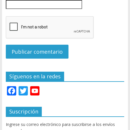
Síguenos en la redes
F
T
Y
ac
w
o
e
itt
u
Suscripción
b
er
T
Ingrese su correo electrónico para suscribirse a los envíos
o
u