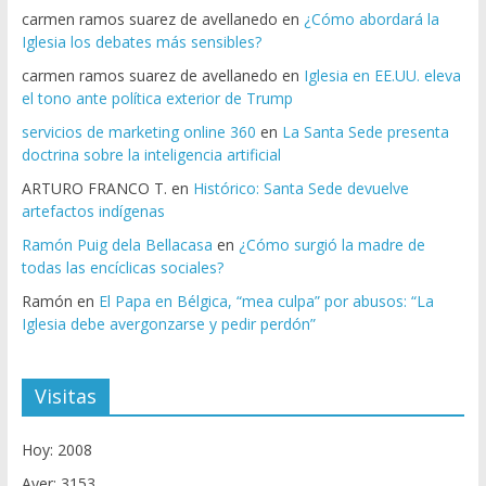
carmen ramos suarez de avellanedo
en
¿Cómo abordará la
Iglesia los debates más sensibles?
carmen ramos suarez de avellanedo
en
Iglesia en EE.UU. eleva
el tono ante política exterior de Trump
servicios de marketing online 360
en
La Santa Sede presenta
doctrina sobre la inteligencia artificial
ARTURO FRANCO T.
en
Histórico: Santa Sede devuelve
artefactos indígenas
Ramón Puig dela Bellacasa
en
¿Cómo surgió la madre de
todas las encíclicas sociales?
Ramón
en
El Papa en Bélgica, “mea culpa” por abusos: “La
Iglesia debe avergonzarse y pedir perdón”
Visitas
Hoy: 2008
Ayer: 3153