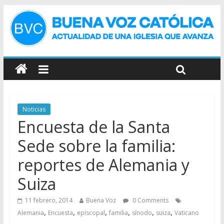
Noticias
Encuesta de la Santa
Sede sobre la familia:
reportes de Alemania y
Suiza
11 febrero, 2014
Buena Voz
0 Comments
,
,
,
,
,
,
Alemania
Encuesta
episcopal
familia
sínodo
suiza
Vaticano