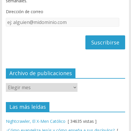
semanales.
o
b
Dirección de correo
k
e
Dirección
C
de
h
correo
a
n
n
el
Archivo de publicaciones
Las más leídas
Nightcrawler, El X-Men Católico
[ 34635 vistas ]
¿Cómo evangeliza Jesús y cómo enseña a sus discípulos?
[