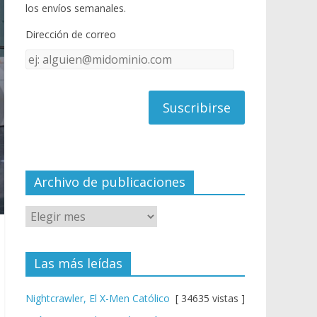
o
u
los envíos semanales.
o
b
Dirección de correo
k
e
Dirección
C
de
h
correo
a
n
n
el
Archivo de publicaciones
Las más leídas
Nightcrawler, El X-Men Católico
[ 34635 vistas ]