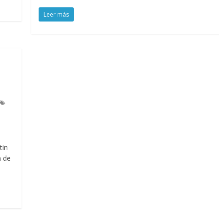
Leer más
tin
a de