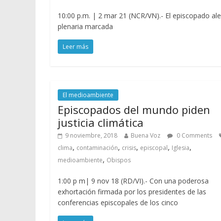
10:00 p.m. | 2 mar 21 (NCR/VN).- El episcopado al
plenaria marcada
Leer más
El medioambiente
Episcopados del mundo piden
justicia climática
9 noviembre, 2018
Buena Voz
0 Comments
,
,
,
,
,
clima
contaminación
crisis
episcopal
Iglesia
,
medioambiente
Obispos
1:00 p m| 9 nov 18 (RD/VI).- Con una poderosa
exhortación firmada por los presidentes de las
conferencias episcopales de los cinco