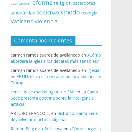
reforma
religion
sacerdotes
publicación
sínodo
sinodalidad
SOCIEDAD
teología
Vaticano
violencia
Comentarios recientes
carmen ramos suarez de avellanedo
en
¿Cómo
abordará la Iglesia los debates más sensibles?
carmen ramos suarez de avellanedo
en
Iglesia
en EE.UU. eleva el tono ante política exterior de
Trump
servicios de marketing online 360
en
La Santa
Sede presenta doctrina sobre la inteligencia
artificial
ARTURO FRANCO T.
en
Histórico: Santa Sede
devuelve artefactos indígenas
Ramón Puig dela Bellacasa
en
¿Cómo surgió la