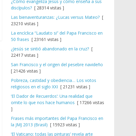
¿Cómo evangeliza Jesús y cómo enseña a sus
discípulos?
[ 28314 vistas ]
Las bienaventuranzas: ¿Lucas versus Mateo?
[
23210 vistas ]
La encíclica “Laudato si” del Papa Francisco en
50 frases
[ 23161 vistas ]
¿Jesús se sintió abandonado en la cruz?
[
22417 vistas ]
San Francisco y el origen del pesebre navideño
[ 21426 vistas ]
Pobreza, castidad y obediencia… Los votos
religiosos en el siglo XXI
[ 21231 vistas ]
‘El Dador de Recuerdos’: Una realidad que
omite lo que nos hace humanos
[ 17266 vistas
]
Frases más importantes del Papa Francisco en
la JMJ 2013 (Brasil)
[ 15923 vistas ]
‘El Vaticano: todas las pinturas’ revela arte