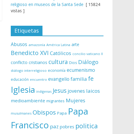
religioso en museos de la Santa Sede
[ 15824
vistas ]
Etiquetas
Abusos
arte
amazonía
América Latina
Benedicto XVI
Católicos
concilio vaticano II
cultura
Diálogo
conflicto
cristianos
Dios
ecumenismo
economía
diálogo interreligioso
fe
evangelio
familia
educación
encuentro
Iglesia
Jesus
laicos
jovenes
indígenas
Mujeres
medioambiente
migrantes
Papa
Obispos
Papa
musulmanes
Francisco
politica
paz
pobres