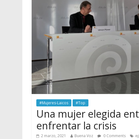
#Mujeres-Laicos
#Top
Una mujer elegida ent
enfrentar la crisis
2 marzo, 2021
Buena Voz
0 Comments
e