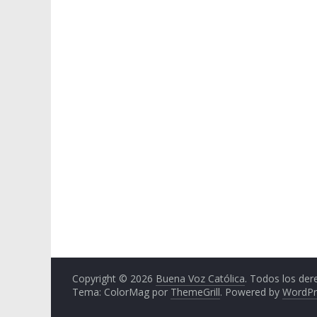
Copyright © 2026
Buena Voz Católica
. Todos los der
Tema: ColorMag por
ThemeGrill
. Powered by
WordPr