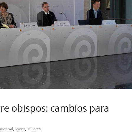
re obispos: cambios para
,
,
piscopal
laicos
Mujeres