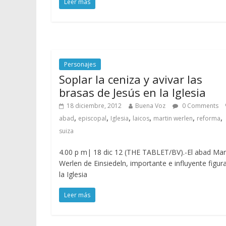
Leer más
Personajes
Soplar la ceniza y avivar las
brasas de Jesús en la Iglesia
18 diciembre, 2012
Buena Voz
0 Comments
,
,
,
,
,
,
abad
episcopal
Iglesia
laicos
martin werlen
reforma
suiza
4.00 p m| 18 dic 12 (THE TABLET/BV).-El abad Mar
Werlen de Einsiedeln, importante e influyente figur
la Iglesia
Leer más