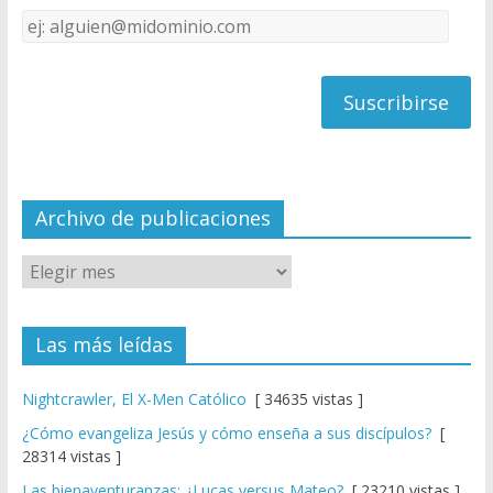
k
e
Dirección
C
de
h
correo
a
n
n
el
Archivo de publicaciones
Las más leídas
Nightcrawler, El X-Men Católico
[ 34635 vistas ]
¿Cómo evangeliza Jesús y cómo enseña a sus discípulos?
[
28314 vistas ]
Las bienaventuranzas: ¿Lucas versus Mateo?
[ 23210 vistas ]