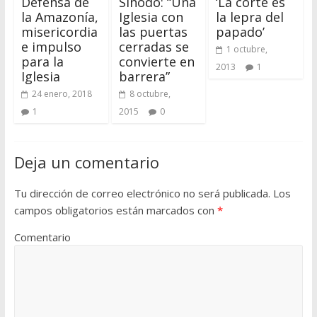
Defensa de
Sínodo: “Una
‘La corte es
la Amazonía,
Iglesia con
la lepra del
misericordia
las puertas
papado’
e impulso
cerradas se
1 octubre,
para la
convierte en
2013
1
Iglesia
barrera”
24 enero, 2018
8 octubre,
1
2015
0
Deja un comentario
Tu dirección de correo electrónico no será publicada.
Los
campos obligatorios están marcados con
*
Comentario