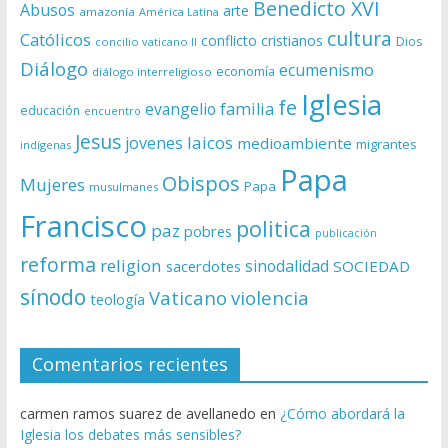
Benedicto XVI
Abusos
arte
amazonía
América Latina
cultura
Católicos
conflicto
cristianos
Dios
concilio vaticano II
Diálogo
ecumenismo
economía
diálogo interreligioso
Iglesia
fe
evangelio
familia
educación
encuentro
Jesus
laicos
jovenes
medioambiente
migrantes
indígenas
Papa
Obispos
Mujeres
Papa
musulmanes
Francisco
politica
paz
pobres
publicación
reforma
religion
sinodalidad
sacerdotes
SOCIEDAD
sínodo
Vaticano
violencia
teología
Comentarios recientes
carmen ramos suarez de avellanedo
en
¿Cómo abordará la
Iglesia los debates más sensibles?