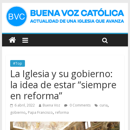
#Top
La Iglesia y su gobierno:
la idea de estar “siempre
en reforma”
,
6 abril, 2022
Buena Voz
0 Comments
curia
,
,
gobierno
Papa Francisco
reforma