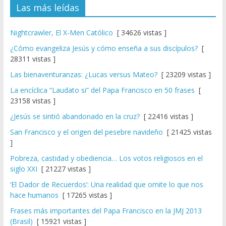
Las más leídas
Nightcrawler, El X-Men Católico
[ 34626 vistas ]
¿Cómo evangeliza Jesús y cómo enseña a sus discípulos?
[
28311 vistas ]
Las bienaventuranzas: ¿Lucas versus Mateo?
[ 23209 vistas ]
La encíclica “Laudato si” del Papa Francisco en 50 frases
[
23158 vistas ]
¿Jesús se sintió abandonado en la cruz?
[ 22416 vistas ]
San Francisco y el origen del pesebre navideño
[ 21425 vistas
]
Pobreza, castidad y obediencia… Los votos religiosos en el
siglo XXI
[ 21227 vistas ]
‘El Dador de Recuerdos’: Una realidad que omite lo que nos
hace humanos
[ 17265 vistas ]
Frases más importantes del Papa Francisco en la JMJ 2013
(Brasil)
[ 15921 vistas ]