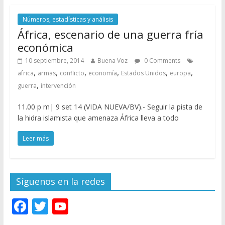
Números, estadísticas y análisis
África, escenario de una guerra fría
económica
10 septiembre, 2014
Buena Voz
0 Comments
,
,
,
,
,
,
africa
armas
conflicto
economía
Estados Unidos
europa
,
guerra
intervención
11.00 p m| 9 set 14 (VIDA NUEVA/BV).- Seguir la pista de
la hidra islamista que amenaza África lleva a todo
Leer más
Síguenos en la redes
F
T
Y
ac
w
o