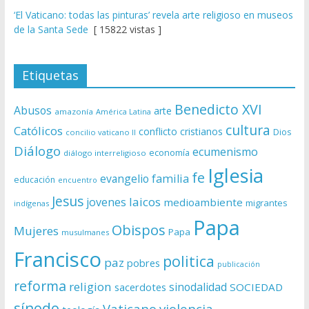
‘El Vaticano: todas las pinturas’ revela arte religioso en museos
de la Santa Sede
[ 15822 vistas ]
Etiquetas
Benedicto XVI
Abusos
arte
amazonía
América Latina
cultura
Católicos
conflicto
cristianos
Dios
concilio vaticano II
Diálogo
ecumenismo
economía
diálogo interreligioso
Iglesia
fe
evangelio
familia
educación
encuentro
Jesus
laicos
jovenes
medioambiente
migrantes
indígenas
Papa
Obispos
Mujeres
Papa
musulmanes
Francisco
politica
paz
pobres
publicación
reforma
religion
sinodalidad
sacerdotes
SOCIEDAD
sínodo
Vaticano
violencia