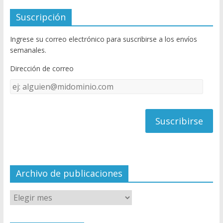
e
itt
u
Suscripción
b
er
T
Ingrese su correo electrónico para suscribirse a los envíos
o
u
semanales.
o
b
Dirección de correo
k
e
Dirección
C
de
h
correo
a
n
n
el
Archivo de publicaciones