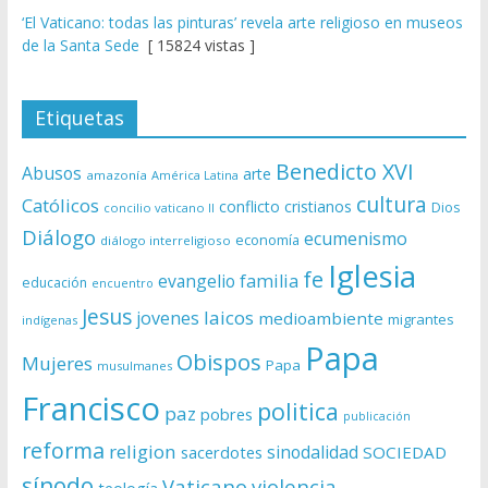
‘El Vaticano: todas las pinturas’ revela arte religioso en museos
de la Santa Sede
[ 15824 vistas ]
Etiquetas
Benedicto XVI
Abusos
arte
amazonía
América Latina
cultura
Católicos
conflicto
cristianos
Dios
concilio vaticano II
Diálogo
ecumenismo
economía
diálogo interreligioso
Iglesia
fe
evangelio
familia
educación
encuentro
Jesus
laicos
jovenes
medioambiente
migrantes
indígenas
Papa
Obispos
Mujeres
Papa
musulmanes
Francisco
politica
paz
pobres
publicación
reforma
religion
sinodalidad
sacerdotes
SOCIEDAD
sínodo
Vaticano
violencia