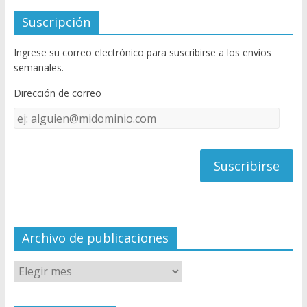
e
itt
u
Suscripción
b
er
T
Ingrese su correo electrónico para suscribirse a los envíos
o
u
semanales.
o
b
Dirección de correo
k
e
Dirección
C
de
h
correo
a
n
n
el
Archivo de publicaciones