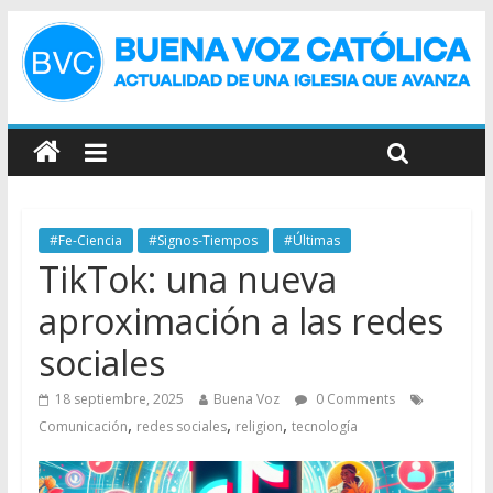
#Fe-Ciencia
#Signos-Tiempos
#Últimas
TikTok: una nueva
aproximación a las redes
sociales
18 septiembre, 2025
Buena Voz
0 Comments
,
,
,
Comunicación
redes sociales
religion
tecnología