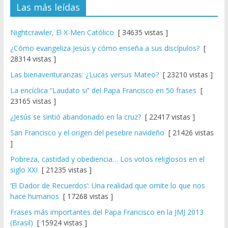
Las más leídas
Nightcrawler, El X-Men Católico
[ 34635 vistas ]
¿Cómo evangeliza Jesús y cómo enseña a sus discípulos?
[
28314 vistas ]
Las bienaventuranzas: ¿Lucas versus Mateo?
[ 23210 vistas ]
La encíclica “Laudato si” del Papa Francisco en 50 frases
[
23165 vistas ]
¿Jesús se sintió abandonado en la cruz?
[ 22417 vistas ]
San Francisco y el origen del pesebre navideño
[ 21426 vistas
]
Pobreza, castidad y obediencia… Los votos religiosos en el
siglo XXI
[ 21235 vistas ]
‘El Dador de Recuerdos’: Una realidad que omite lo que nos
hace humanos
[ 17268 vistas ]
Frases más importantes del Papa Francisco en la JMJ 2013
(Brasil)
[ 15924 vistas ]