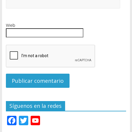
Web
Síguenos en la redes
F
T
Y
ac
w
o