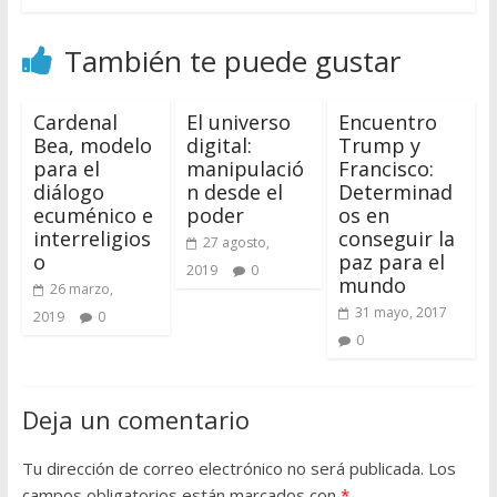
También te puede gustar
Cardenal
El universo
Encuentro
Bea, modelo
digital:
Trump y
para el
manipulació
Francisco:
diálogo
n desde el
Determinad
ecuménico e
poder
os en
interreligios
conseguir la
27 agosto,
o
paz para el
2019
0
mundo
26 marzo,
31 mayo, 2017
2019
0
0
Deja un comentario
Tu dirección de correo electrónico no será publicada.
Los
campos obligatorios están marcados con
*