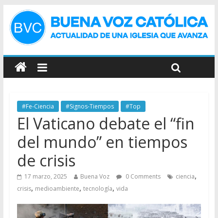
#Fe-Ciencia
#Signos-Tiempos
#Top
El Vaticano debate el “fin
del mundo” en tiempos
de crisis
,
17 marzo, 2025
Buena Voz
0 Comments
ciencia
,
,
,
crisis
medioambiente
tecnología
vida