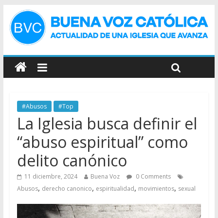
#Abusos
#Top
La Iglesia busca definir el
“abuso espiritual” como
delito canónico
11 diciembre, 2024
Buena Voz
0 Comments
,
,
,
,
Abusos
derecho canonico
espiritualidad
movimientos
sexual