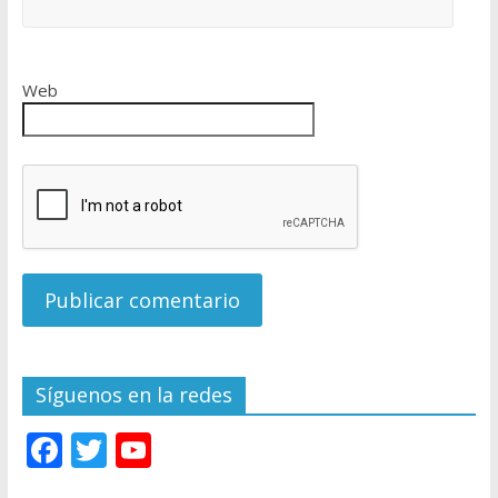
Web
Síguenos en la redes
F
T
Y
ac
w
o