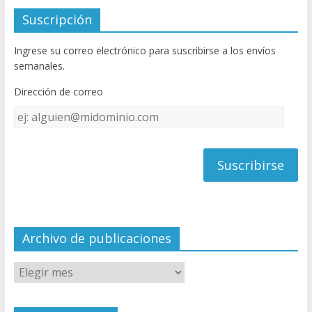
e
itt
u
Suscripción
b
er
T
Ingrese su correo electrónico para suscribirse a los envíos
o
u
semanales.
o
b
Dirección de correo
k
e
Dirección
C
de
h
correo
a
n
n
el
Archivo de publicaciones