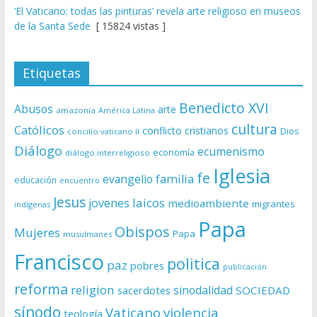
‘El Vaticano: todas las pinturas’ revela arte religioso en museos
de la Santa Sede
[ 15824 vistas ]
Etiquetas
Benedicto XVI
Abusos
arte
amazonía
América Latina
cultura
Católicos
conflicto
cristianos
Dios
concilio vaticano II
Diálogo
ecumenismo
economía
diálogo interreligioso
Iglesia
fe
evangelio
familia
educación
encuentro
Jesus
laicos
jovenes
medioambiente
migrantes
indígenas
Papa
Obispos
Mujeres
Papa
musulmanes
Francisco
politica
paz
pobres
publicación
reforma
religion
sinodalidad
sacerdotes
SOCIEDAD
sínodo
Vaticano
violencia
teología