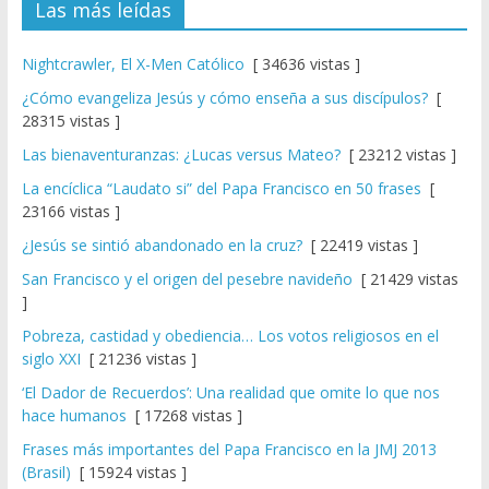
Las más leídas
Nightcrawler, El X-Men Católico
[ 34636 vistas ]
¿Cómo evangeliza Jesús y cómo enseña a sus discípulos?
[
28315 vistas ]
Las bienaventuranzas: ¿Lucas versus Mateo?
[ 23212 vistas ]
La encíclica “Laudato si” del Papa Francisco en 50 frases
[
23166 vistas ]
¿Jesús se sintió abandonado en la cruz?
[ 22419 vistas ]
San Francisco y el origen del pesebre navideño
[ 21429 vistas
]
Pobreza, castidad y obediencia… Los votos religiosos en el
siglo XXI
[ 21236 vistas ]
‘El Dador de Recuerdos’: Una realidad que omite lo que nos
hace humanos
[ 17268 vistas ]
Frases más importantes del Papa Francisco en la JMJ 2013
(Brasil)
[ 15924 vistas ]