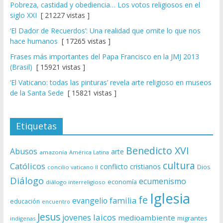
Pobreza, castidad y obediencia… Los votos religiosos en el
siglo XXI
[ 21227 vistas ]
‘El Dador de Recuerdos’: Una realidad que omite lo que nos
hace humanos
[ 17265 vistas ]
Frases más importantes del Papa Francisco en la JMJ 2013
(Brasil)
[ 15921 vistas ]
‘El Vaticano: todas las pinturas’ revela arte religioso en museos
de la Santa Sede
[ 15821 vistas ]
Etiquetas
Benedicto XVI
Abusos
arte
amazonía
América Latina
cultura
Católicos
conflicto
cristianos
Dios
concilio vaticano II
Diálogo
ecumenismo
economía
diálogo interreligioso
Iglesia
fe
evangelio
familia
educación
encuentro
Jesus
laicos
jovenes
medioambiente
migrantes
indígenas