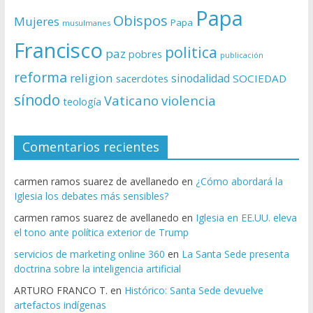
Papa
Obispos
Mujeres
Papa
musulmanes
Francisco
politica
paz
pobres
publicación
reforma
religion
sinodalidad
sacerdotes
SOCIEDAD
sínodo
Vaticano
violencia
teología
Comentarios recientes
carmen ramos suarez de avellanedo
en
¿Cómo abordará la
Iglesia los debates más sensibles?
carmen ramos suarez de avellanedo
en
Iglesia en EE.UU. eleva
el tono ante política exterior de Trump
servicios de marketing online 360
en
La Santa Sede presenta
doctrina sobre la inteligencia artificial
ARTURO FRANCO T.
en
Histórico: Santa Sede devuelve
artefactos indígenas