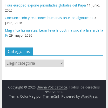
Tour europeo expone prioridades globales del Papa
11 junio,
2026
Comunicación y relaciones humanas ante los algoritmos
3
junio, 2026
Magnifica humanitas: León lleva la doctrina social a la era de la
IA
29 mayo, 2026
Categorías
Copyright © 2026
Buena Voz Católica
. Todos los derechos
reservados.
Tema: ColorMag por
ThemeGrill
. Powered by
WordPress
.