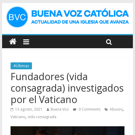
#Últimas
Fundadores (vida
consagrada) investigados
por el Vaticano
,
13 agosto, 2021
Buena Voz
0 Comments
Abusos
,
Vaticano
vida consagrada