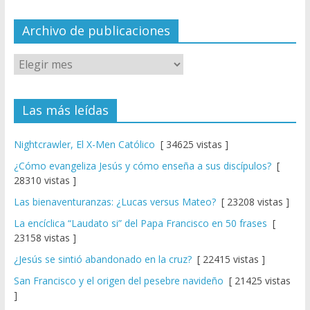
n
el
Archivo de publicaciones
Las más leídas
Nightcrawler, El X-Men Católico
[ 34625 vistas ]
¿Cómo evangeliza Jesús y cómo enseña a sus discípulos?
[
28310 vistas ]
Las bienaventuranzas: ¿Lucas versus Mateo?
[ 23208 vistas ]
La encíclica “Laudato si” del Papa Francisco en 50 frases
[
23158 vistas ]
¿Jesús se sintió abandonado en la cruz?
[ 22415 vistas ]
San Francisco y el origen del pesebre navideño
[ 21425 vistas
]