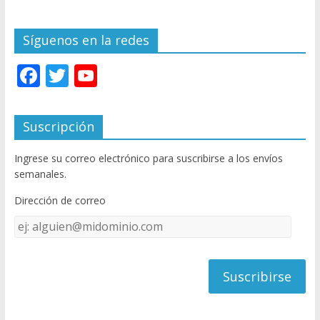
Síguenos en la redes
F
T
Y
ac
w
o
e
itt
u
Suscripción
b
er
T
Ingrese su correo electrónico para suscribirse a los envíos
o
u
semanales.
o
b
Dirección de correo
k
e
Dirección
C
de
h
correo
a
n