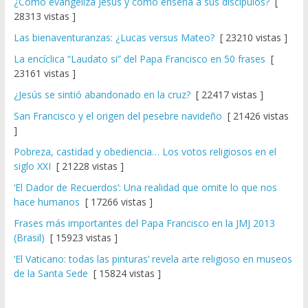
¿Cómo evangeliza Jesús y cómo enseña a sus discípulos?
[
28313 vistas ]
Las bienaventuranzas: ¿Lucas versus Mateo?
[ 23210 vistas ]
La encíclica “Laudato si” del Papa Francisco en 50 frases
[
23161 vistas ]
¿Jesús se sintió abandonado en la cruz?
[ 22417 vistas ]
San Francisco y el origen del pesebre navideño
[ 21426 vistas
]
Pobreza, castidad y obediencia… Los votos religiosos en el
siglo XXI
[ 21228 vistas ]
‘El Dador de Recuerdos’: Una realidad que omite lo que nos
hace humanos
[ 17266 vistas ]
Frases más importantes del Papa Francisco en la JMJ 2013
(Brasil)
[ 15923 vistas ]
‘El Vaticano: todas las pinturas’ revela arte religioso en museos
de la Santa Sede
[ 15824 vistas ]