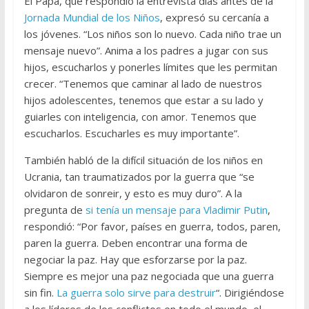
El Papa, que respondió la entrevista días antes de la
Jornada Mundial de los Niños
, expresó su cercanía a
los jóvenes. “Los niños son lo nuevo. Cada niño trae un
mensaje nuevo”. Anima a los padres a jugar con sus
hijos, escucharlos y ponerles límites que les permitan
crecer. “Tenemos que caminar al lado de nuestros
hijos adolescentes, tenemos que estar a su lado y
guiarles con inteligencia, con amor. Tenemos que
escucharlos. Escucharles es muy importante”.
También habló de la difícil situación de los niños en
Ucrania, tan traumatizados por la guerra que “se
olvidaron de sonreir, y esto es muy duro”. A la
pregunta de
si tenía un mensaje para Vladimir Putin
,
respondió: “Por favor, países en guerra, todos, paren,
paren la guerra. Deben encontrar una forma de
negociar la paz. Hay que esforzarse por la paz.
Siempre es mejor una paz negociada que una guerra
sin fin.
La guerra solo sirve para destruir
“. Dirigiéndose
a los líderes de los conflictos en todo el mundo, el