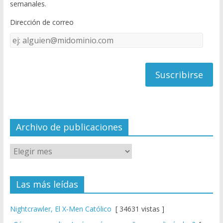
semanales.
o
b
Dirección de correo
k
e
Dirección
C
de
h
correo
a
n
n
el
Archivo de publicaciones
Las más leídas
Nightcrawler, El X-Men Católico
[ 34631 vistas ]