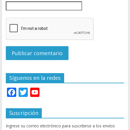
Síguenos en la redes
F
T
Y
ac
w
o
e
itt
u
Suscripción
b
er
T
Ingrese su correo electrónico para suscribirse a los envíos
o
u