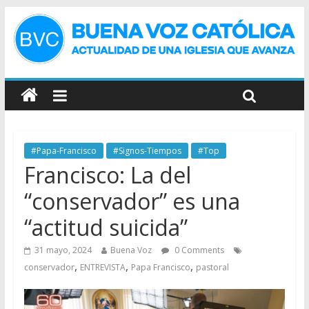
#Papa-Francisco
#Signos-Tiempos
#Top
Francisco: La del
“conservador” es una
“actitud suicida”
31 mayo, 2024
Buena Voz
0 Comments
,
,
,
conservador
ENTREVISTA
Papa Francisco
pastoral