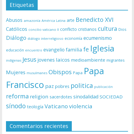
Etiquetas
Benedicto XVI
Abusos
arte
amazonía
América Latina
cultura
Católicos
conflicto
cristianos
Dios
concilio vaticano II
Diálogo
ecumenismo
economía
diálogo interreligioso
Iglesia
fe
evangelio
familia
educación
encuentro
Jesus
laicos
jovenes
medioambiente
migrantes
indígenas
Papa
Obispos
Mujeres
Papa
musulmanes
Francisco
politica
paz
pobres
publicación
reforma
religion
sinodalidad
sacerdotes
SOCIEDAD
sínodo
Vaticano
violencia
teología
Comentarios recientes