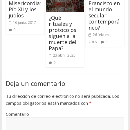
Misericordia:
Francisco en
Pío XII y los
el mundo
judíos
secular
¿Qué
contemporá
16 junio, 2017
rituales y
neo?
protocolos
0
26 febrero,
siguen a la
muerte del
2016
0
Papa?
23 abril, 2025
0
Deja un comentario
Tu dirección de correo electrónico no será publicada.
Los
campos obligatorios están marcados con
*
Comentario