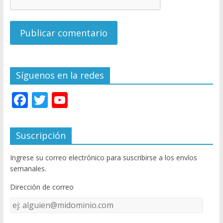
Síguenos en la redes
F
T
Y
ac
w
o
e
itt
u
Suscripción
b
er
T
Ingrese su correo electrónico para suscribirse a los envíos
o
u
semanales.
o
b
Dirección de correo
k
e
Dirección
C
de