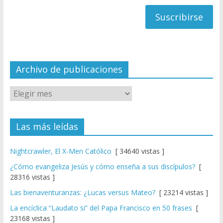
h
correo
a
n
n
el
Archivo de publicaciones
Las más leídas
Nightcrawler, El X-Men Católico
[ 34640 vistas ]
¿Cómo evangeliza Jesús y cómo enseña a sus discípulos?
[
28316 vistas ]
Las bienaventuranzas: ¿Lucas versus Mateo?
[ 23214 vistas ]
La encíclica “Laudato si” del Papa Francisco en 50 frases
[
23168 vistas ]