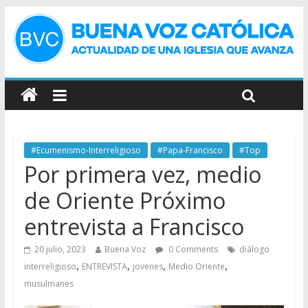
#Ecumenismo-Interreligioso
#Papa-Francisco
#Top
Por primera vez, medio
de Oriente Próximo
entrevista a Francisco
20 julio, 2023
Buena Voz
0 Comments
diálogo
,
,
,
,
interreligioso
ENTREVISTA
jovenes
Medio Oriente
musulmanes