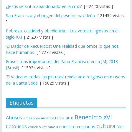
¿Jesús se sintió abandonado en la cruz?
[ 22420 vistas ]
San Francisco y el origen del pesebre navideño
[ 21432 vistas
]
Pobreza, castidad y obediencia… Los votos religiosos en el
siglo XXI
[ 21237 vistas ]
‘El Dador de Recuerdos’: Una realidad que omite lo que nos
hace humanos
[ 17272 vistas ]
Frases más importantes del Papa Francisco en la JMJ 2013
(Brasil)
[ 15924 vistas ]
‘El Vaticano: todas las pinturas’ revela arte religioso en museos
de la Santa Sede
[ 15825 vistas ]
Etiquetas
Benedicto XVI
Abusos
arte
amazonía
América Latina
cultura
Católicos
conflicto
cristianos
Dios
concilio vaticano II