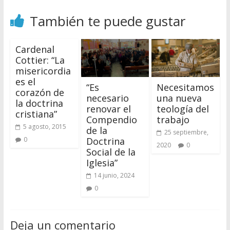
También te puede gustar
Cardenal
Cottier: “La
misericordia
es el
“Es
Necesitamos
corazón de
necesario
una nueva
la doctrina
renovar el
teología del
cristiana”
Compendio
trabajo
5 agosto, 2015
de la
25 septiembre,
Doctrina
0
2020
0
Social de la
Iglesia”
14 junio, 2024
0
Deja un comentario