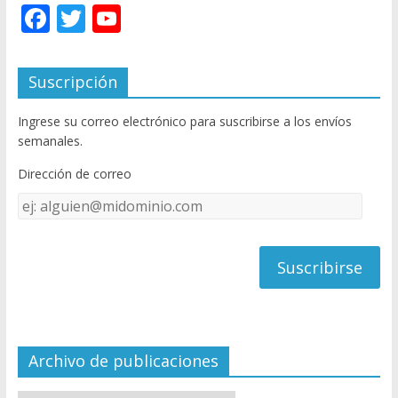
F
T
Y
ac
w
o
e
itt
u
Suscripción
b
er
T
Ingrese su correo electrónico para suscribirse a los envíos
o
u
semanales.
o
b
Dirección de correo
k
e
Dirección
C
de
h
correo
a
n
n
el
Archivo de publicaciones