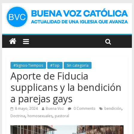
#Signos-Tiempos
#Top
Sin categoría
Aporte de Fiducia
supplicans y la bendición
a parejas gays
,
8 mayo, 2024
Buena Voz
0 Comments
bendición
,
,
Doctrina
homosexuales
pastoral