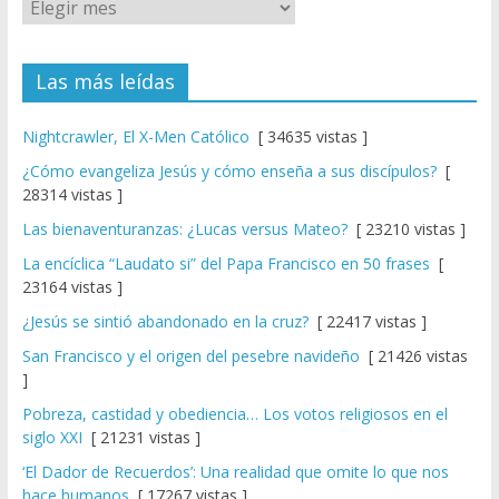
Las más leídas
Nightcrawler, El X-Men Católico
[ 34635 vistas ]
¿Cómo evangeliza Jesús y cómo enseña a sus discípulos?
[
28314 vistas ]
Las bienaventuranzas: ¿Lucas versus Mateo?
[ 23210 vistas ]
La encíclica “Laudato si” del Papa Francisco en 50 frases
[
23164 vistas ]
¿Jesús se sintió abandonado en la cruz?
[ 22417 vistas ]
San Francisco y el origen del pesebre navideño
[ 21426 vistas
]
Pobreza, castidad y obediencia… Los votos religiosos en el
siglo XXI
[ 21231 vistas ]
‘El Dador de Recuerdos’: Una realidad que omite lo que nos
hace humanos
[ 17267 vistas ]