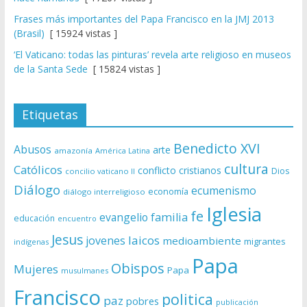
Frases más importantes del Papa Francisco en la JMJ 2013
(Brasil)
[ 15924 vistas ]
‘El Vaticano: todas las pinturas’ revela arte religioso en museos
de la Santa Sede
[ 15824 vistas ]
Etiquetas
Benedicto XVI
Abusos
arte
amazonía
América Latina
cultura
Católicos
conflicto
cristianos
Dios
concilio vaticano II
Diálogo
ecumenismo
economía
diálogo interreligioso
Iglesia
fe
evangelio
familia
educación
encuentro
Jesus
laicos
jovenes
medioambiente
migrantes
indígenas
Papa
Obispos
Mujeres
Papa
musulmanes
Francisco
politica
paz
pobres
publicación