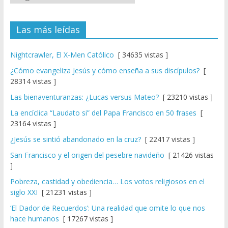
Las más leídas
Nightcrawler, El X-Men Católico
[ 34635 vistas ]
¿Cómo evangeliza Jesús y cómo enseña a sus discípulos?
[
28314 vistas ]
Las bienaventuranzas: ¿Lucas versus Mateo?
[ 23210 vistas ]
La encíclica “Laudato si” del Papa Francisco en 50 frases
[
23164 vistas ]
¿Jesús se sintió abandonado en la cruz?
[ 22417 vistas ]
San Francisco y el origen del pesebre navideño
[ 21426 vistas
]
Pobreza, castidad y obediencia… Los votos religiosos en el
siglo XXI
[ 21231 vistas ]
‘El Dador de Recuerdos’: Una realidad que omite lo que nos
hace humanos
[ 17267 vistas ]