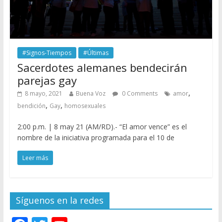
#Signos-Tiempos
#Últimas
Sacerdotes alemanes bendecirán
parejas gay
,
8 mayo, 2021
Buena Voz
0 Comments
amor
,
,
bendición
Gay
homosexuales
2:00 p.m. | 8 may 21 (AM/RD).- “El amor vence” es el
nombre de la iniciativa programada para el 10 de
Leer más
Síguenos en la redes