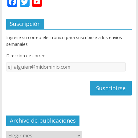
F
T
Y
ac
w
o
e
itt
u
Suscripción
b
er
T
Ingrese su correo electrónico para suscribirse a los envíos
o
u
semanales.
o
b
Dirección de correo
k
e
Dirección
C
de
h
correo
a
n
n
el
Archivo de publicaciones