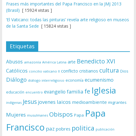
Frases más importantes del Papa Francisco en la JMJ 2013
(Brasil)
[ 15924 vistas ]
‘El Vaticano: todas las pinturas’ revela arte religioso en museos
de la Santa Sede
[ 15824 vistas ]
Etiquetas
Benedicto XVI
Abusos
arte
amazonía
América Latina
cultura
Católicos
conflicto
cristianos
Dios
concilio vaticano II
Diálogo
ecumenismo
economía
diálogo interreligioso
Iglesia
fe
evangelio
familia
educación
encuentro
Jesus
laicos
jovenes
medioambiente
migrantes
indígenas
Papa
Obispos
Mujeres
Papa
musulmanes
Francisco
politica
paz
pobres
publicación