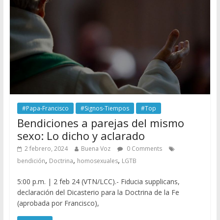
#Papa-Francisco
#Signos-Tiempos
#Top
Bendiciones a parejas del mismo
sexo: Lo dicho y aclarado
2 febrero, 2024
Buena Voz
0 Comments
,
,
,
bendición
Doctrina
homosexuales
LGTB
5:00 p.m. | 2 feb 24 (VTN/LCC).- Fiducia supplicans,
declaración del Dicasterio para la Doctrina de la Fe
(aprobada por Francisco),