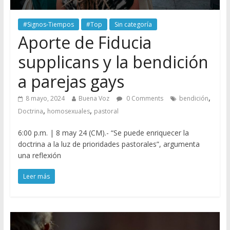
#Signos-Tiempos
#Top
Sin categoría
Aporte de Fiducia
supplicans y la bendición
a parejas gays
,
8 mayo, 2024
Buena Voz
0 Comments
bendición
,
,
Doctrina
homosexuales
pastoral
6:00 p.m. | 8 may 24 (CM).- “Se puede enriquecer la
doctrina a la luz de prioridades pastorales”, argumenta
una reflexión
Leer más