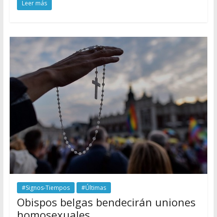
Leer más
#Signos-Tiempos
#Últimas
Obispos belgas bendecirán uniones
homosexuales