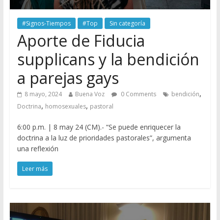
#Signos-Tiempos
#Top
Sin categoría
Aporte de Fiducia
supplicans y la bendición
a parejas gays
,
8 mayo, 2024
Buena Voz
0 Comments
bendición
,
,
Doctrina
homosexuales
pastoral
6:00 p.m. | 8 may 24 (CM).- “Se puede enriquecer la
doctrina a la luz de prioridades pastorales”, argumenta
una reflexión
Leer más