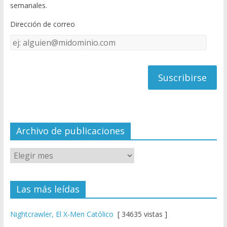
o
u
semanales.
o
b
Dirección de correo
k
e
Dirección
C
de
h
correo
a
n
n
el
Archivo de publicaciones
Las más leídas
Nightcrawler, El X-Men Católico
[ 34635 vistas ]