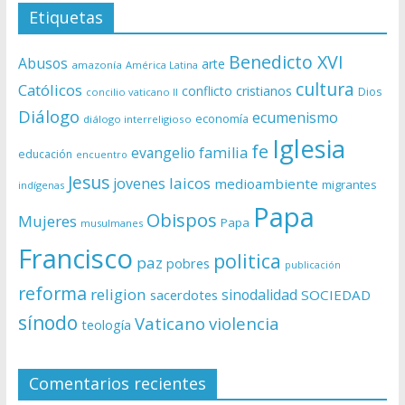
Etiquetas
Benedicto XVI
Abusos
arte
amazonía
América Latina
cultura
Católicos
conflicto
cristianos
Dios
concilio vaticano II
Diálogo
ecumenismo
economía
diálogo interreligioso
Iglesia
fe
evangelio
familia
educación
encuentro
Jesus
laicos
jovenes
medioambiente
migrantes
indígenas
Papa
Obispos
Mujeres
Papa
musulmanes
Francisco
politica
paz
pobres
publicación
reforma
religion
sinodalidad
sacerdotes
SOCIEDAD
sínodo
Vaticano
violencia
teología
Comentarios recientes