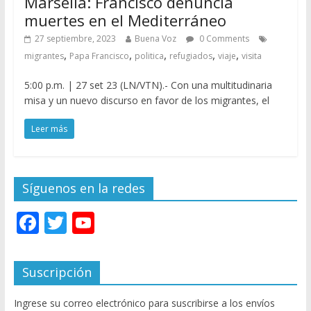
Marsella: Francisco denuncia
muertes en el Mediterráneo
27 septiembre, 2023
Buena Voz
0 Comments
,
,
,
,
,
migrantes
Papa Francisco
politica
refugiados
viaje
visita
5:00 p.m. | 27 set 23 (LN/VTN).- Con una multitudinaria
misa y un nuevo discurso en favor de los migrantes, el
Leer más
Síguenos en la redes
F
T
Y
ac
w
o
e
itt
u
Suscripción
b
er
T
Ingrese su correo electrónico para suscribirse a los envíos