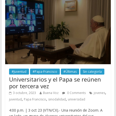
#Juventud
#Papa-Francisco
#Últimas
Sin categoría
Universitarios y el Papa se reúnen
por tercera vez
,
3 octubre, 2023
Buena Voz
0 Comments
jovenes
,
,
,
juventud
Papa Francisco
sinodalidad
universidad
4:00 p.m. | 3 oct 23 (VTN/CX).- Una reunión de Zoom. A
un lado, un grupo de jóvenes universitarios del sur