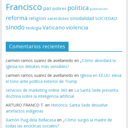
Francisco
politica
paz
pobres
publicación
reforma
religion
sinodalidad
sacerdotes
SOCIEDAD
sínodo
Vaticano
violencia
teología
Comentarios recientes
carmen ramos suarez de avellanedo
en
¿Cómo abordará la
Iglesia los debates más sensibles?
carmen ramos suarez de avellanedo
en
Iglesia en EE.UU. eleva
el tono ante política exterior de Trump
servicios de marketing online 360
en
La Santa Sede presenta
doctrina sobre la inteligencia artificial
ARTURO FRANCO T.
en
Histórico: Santa Sede devuelve
artefactos indígenas
Ramón Puig dela Bellacasa
en
¿Cómo surgió la madre de
todas las encíclicas sociales?