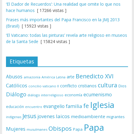
‘El Dador de Recuerdos’: Una realidad que omite lo que nos
hace humanos
[ 17266 vistas ]
Frases más importantes del Papa Francisco en la JMJ 2013
(Brasil)
[ 15923 vistas ]
‘El Vaticano: todas las pinturas’ revela arte religioso en museos
de la Santa Sede
[ 15824 vistas ]
Etiquetas
Benedicto XVI
Abusos
arte
amazonía
América Latina
cultura
Católicos
conflicto
cristianos
Dios
concilio vaticano II
Diálogo
ecumenismo
economía
diálogo interreligioso
Iglesia
fe
evangelio
familia
educación
encuentro
Jesus
laicos
jovenes
medioambiente
migrantes
indígenas
Papa
Obispos
Mujeres
Papa
musulmanes