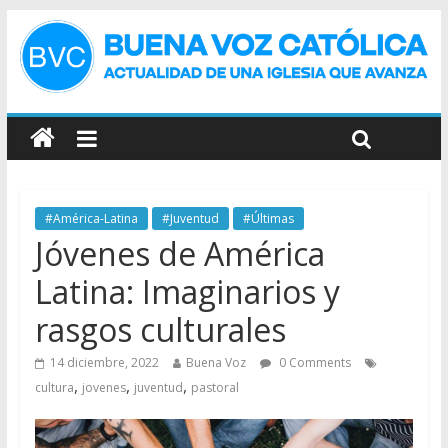
#América-Latina
#Juventud
#Últimas
Jóvenes de América
Latina: Imaginarios y
rasgos culturales
14 diciembre, 2022
Buena Voz
0 Comments
,
,
,
cultura
jovenes
juventud
pastoral