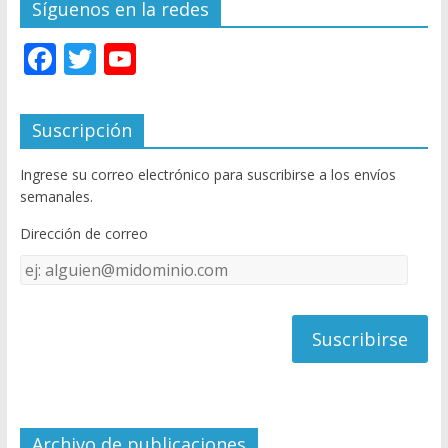
Síguenos en la redes
F
T
Y
ac
w
o
e
itt
u
Suscripción
b
er
T
Ingrese su correo electrónico para suscribirse a los envíos
o
u
semanales.
o
b
Dirección de correo
k
e
Dirección
C
de
h
correo
a
n
n
el
Archivo de publicaciones