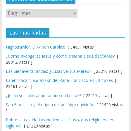
Las más leídas
Nightcrawler, El X-Men Católico
[ 34631 vistas ]
¿Cómo evangeliza Jesús y cómo enseña a sus discípulos?
[
28312 vistas ]
Las bienaventuranzas: ¿Lucas versus Mateo?
[ 23210 vistas ]
La encíclica “Laudato si” del Papa Francisco en 50 frases
[
23161 vistas ]
¿Jesús se sintió abandonado en la cruz?
[ 22417 vistas ]
San Francisco y el origen del pesebre navideño
[ 21426 vistas
]
Pobreza, castidad y obediencia… Los votos religiosos en el
siglo XXI
[ 21228 vistas ]