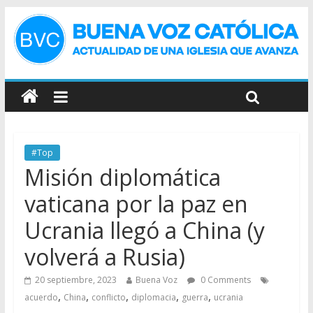
#Top
Misión diplomática
vaticana por la paz en
Ucrania llegó a China (y
volverá a Rusia)
20 septiembre, 2023
Buena Voz
0 Comments
,
,
,
,
,
acuerdo
China
conflicto
diplomacia
guerra
ucrania