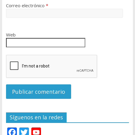
Correo electrónico
*
Web
Síguenos en la redes
F
T
Y