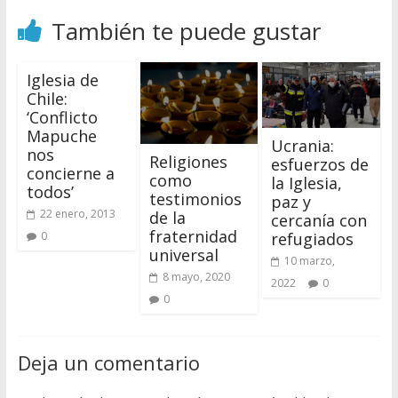
También te puede gustar
Iglesia de
Chile:
‘Conflicto
Mapuche
Ucrania:
nos
Religiones
esfuerzos de
concierne a
como
la Iglesia,
todos’
testimonios
paz y
22 enero, 2013
de la
cercanía con
fraternidad
refugiados
0
universal
10 marzo,
8 mayo, 2020
2022
0
0
Deja un comentario