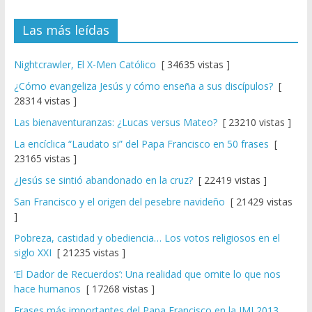
Las más leídas
Nightcrawler, El X-Men Católico
[ 34635 vistas ]
¿Cómo evangeliza Jesús y cómo enseña a sus discípulos?
[
28314 vistas ]
Las bienaventuranzas: ¿Lucas versus Mateo?
[ 23210 vistas ]
La encíclica “Laudato si” del Papa Francisco en 50 frases
[
23165 vistas ]
¿Jesús se sintió abandonado en la cruz?
[ 22419 vistas ]
San Francisco y el origen del pesebre navideño
[ 21429 vistas
]
Pobreza, castidad y obediencia… Los votos religiosos en el
siglo XXI
[ 21235 vistas ]
‘El Dador de Recuerdos’: Una realidad que omite lo que nos
hace humanos
[ 17268 vistas ]
Frases más importantes del Papa Francisco en la JMJ 2013