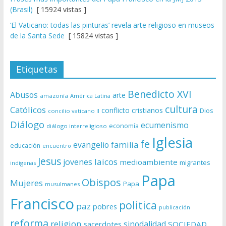
(Brasil)
[ 15924 vistas ]
‘El Vaticano: todas las pinturas’ revela arte religioso en museos
de la Santa Sede
[ 15824 vistas ]
Etiquetas
Benedicto XVI
Abusos
arte
amazonía
América Latina
cultura
Católicos
conflicto
cristianos
Dios
concilio vaticano II
Diálogo
ecumenismo
economía
diálogo interreligioso
Iglesia
fe
evangelio
familia
educación
encuentro
Jesus
laicos
jovenes
medioambiente
migrantes
indígenas
Papa
Obispos
Mujeres
Papa
musulmanes
Francisco
politica
paz
pobres
publicación
reforma
religion
sinodalidad
sacerdotes
SOCIEDAD