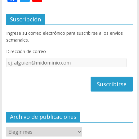
ac
w
o
e
itt
u
Suscripción
b
er
T
Ingrese su correo electrónico para suscribirse a los envíos
o
u
semanales.
o
b
Dirección de correo
k
e
Dirección
C
de
h
correo
a
n
n
el
Archivo de publicaciones