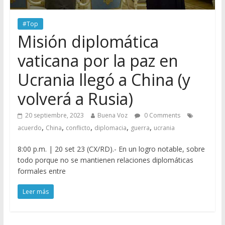
#Top
Misión diplomática
vaticana por la paz en
Ucrania llegó a China (y
volverá a Rusia)
20 septiembre, 2023
Buena Voz
0 Comments
,
,
,
,
,
acuerdo
China
conflicto
diplomacia
guerra
ucrania
8:00 p.m. | 20 set 23 (CX/RD).- En un logro notable, sobre
todo porque no se mantienen relaciones diplomáticas
formales entre
Leer más