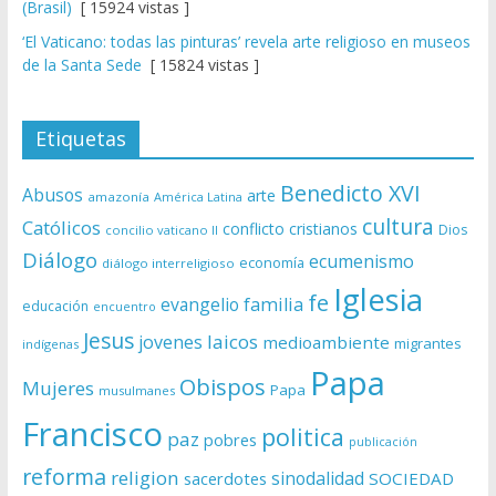
(Brasil)
[ 15924 vistas ]
‘El Vaticano: todas las pinturas’ revela arte religioso en museos
de la Santa Sede
[ 15824 vistas ]
Etiquetas
Benedicto XVI
Abusos
arte
amazonía
América Latina
cultura
Católicos
conflicto
cristianos
Dios
concilio vaticano II
Diálogo
ecumenismo
economía
diálogo interreligioso
Iglesia
fe
evangelio
familia
educación
encuentro
Jesus
laicos
jovenes
medioambiente
migrantes
indígenas
Papa
Obispos
Mujeres
Papa
musulmanes
Francisco
politica
paz
pobres
publicación
reforma
religion
sinodalidad
sacerdotes
SOCIEDAD