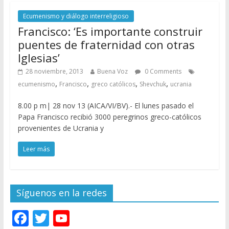
Ecumenismo y diálogo interreligioso
Francisco: ‘Es importante construir
puentes de fraternidad con otras
Iglesias’
28 noviembre, 2013
Buena Voz
0 Comments
,
,
,
,
ecumenismo
Francisco
greco católicos
Shevchuk
ucrania
8.00 p m| 28 nov 13 (AICA/VI/BV).- El lunes pasado el
Papa Francisco recibió 3000 peregrinos greco-católicos
provenientes de Ucrania y
Leer más
Síguenos en la redes
F
T
Y