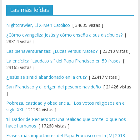
Las más leídas
Nightcrawler, El X-Men Católico
[ 34635 vistas ]
¿Cómo evangeliza Jesús y cómo enseña a sus discípulos?
[
28314 vistas ]
Las bienaventuranzas: ¿Lucas versus Mateo?
[ 23210 vistas ]
La encíclica “Laudato si” del Papa Francisco en 50 frases
[
23165 vistas ]
¿Jesús se sintió abandonado en la cruz?
[ 22417 vistas ]
San Francisco y el origen del pesebre navideño
[ 21426 vistas
]
Pobreza, castidad y obediencia… Los votos religiosos en el
siglo XXI
[ 21234 vistas ]
‘El Dador de Recuerdos’: Una realidad que omite lo que nos
hace humanos
[ 17268 vistas ]
Frases más importantes del Papa Francisco en la JMJ 2013