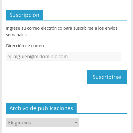
ac
w
o
e
itt
u
Suscripción
b
er
T
Ingrese su correo electrónico para suscribirse a los envíos
o
u
semanales.
o
b
Dirección de correo
k
e
Dirección
C
de
h
correo
a
n
n
el
Archivo de publicaciones