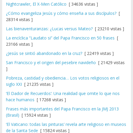
Nightcrawler, El X-Men Católico
[ 34636 vistas ]
¿Cómo evangeliza Jesús y cómo enseña a sus discípulos?
[
28314 vistas ]
Las bienaventuranzas: ¿Lucas versus Mateo?
[ 23210 vistas ]
La encíclica “Laudato si” del Papa Francisco en 50 frases
[
23166 vistas ]
¿Jesús se sintió abandonado en la cruz?
[ 22419 vistas ]
San Francisco y el origen del pesebre navideño
[ 21429 vistas
]
Pobreza, castidad y obediencia… Los votos religiosos en el
siglo XXI
[ 21235 vistas ]
‘El Dador de Recuerdos’: Una realidad que omite lo que nos
hace humanos
[ 17268 vistas ]
Frases más importantes del Papa Francisco en la JMJ 2013
(Brasil)
[ 15924 vistas ]
‘El Vaticano: todas las pinturas’ revela arte religioso en museos
de la Santa Sede
[ 15824 vistas ]