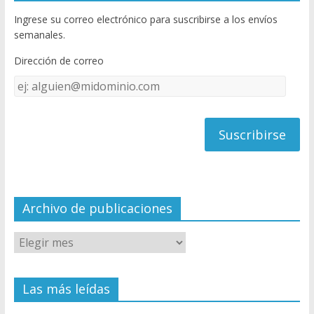
b
er
T
Ingrese su correo electrónico para suscribirse a los envíos
o
u
semanales.
o
b
Dirección de correo
k
e
Dirección
C
de
h
correo
a
n
n
el
Archivo de publicaciones
Las más leídas