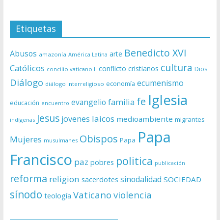
Etiquetas
Benedicto XVI
Abusos
arte
amazonía
América Latina
cultura
Católicos
conflicto
cristianos
Dios
concilio vaticano II
Diálogo
ecumenismo
economía
diálogo interreligioso
Iglesia
fe
evangelio
familia
educación
encuentro
Jesus
laicos
jovenes
medioambiente
migrantes
indígenas
Papa
Obispos
Mujeres
Papa
musulmanes
Francisco
politica
paz
pobres
publicación
reforma
religion
sinodalidad
sacerdotes
SOCIEDAD
sínodo
Vaticano
violencia
teología