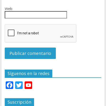
Web
Síguenos en la redes
F
T
Y
ac
w
o
e
itt
u
Suscripción