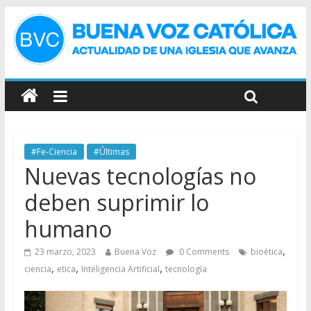
#Fe-Ciencia
#Últimas
Nuevas tecnologías no
deben suprimir lo
humano
,
23 marzo, 2023
Buena Voz
0 Comments
bioética
,
,
,
ciencia
etica
Inteligencia Artificial
tecnología