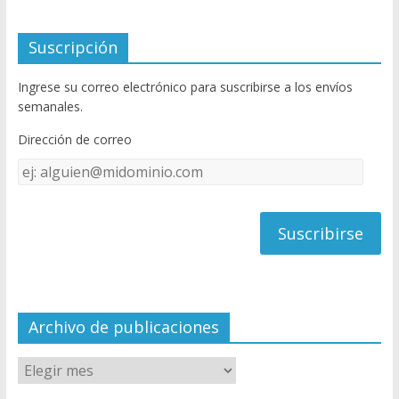
ac
w
o
e
itt
u
Suscripción
b
er
T
Ingrese su correo electrónico para suscribirse a los envíos
o
u
semanales.
o
b
Dirección de correo
k
e
Dirección
C
de
h
correo
a
n
n
el
Archivo de publicaciones