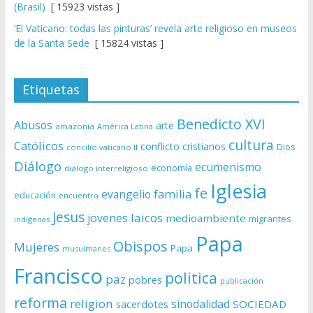
(Brasil)
[ 15923 vistas ]
‘El Vaticano: todas las pinturas’ revela arte religioso en museos
de la Santa Sede
[ 15824 vistas ]
Etiquetas
Benedicto XVI
Abusos
arte
amazonía
América Latina
cultura
Católicos
conflicto
cristianos
Dios
concilio vaticano II
Diálogo
ecumenismo
economía
diálogo interreligioso
Iglesia
fe
evangelio
familia
educación
encuentro
Jesus
laicos
jovenes
medioambiente
migrantes
indígenas
Papa
Obispos
Mujeres
Papa
musulmanes
Francisco
politica
paz
pobres
publicación
reforma
religion
sinodalidad
sacerdotes
SOCIEDAD