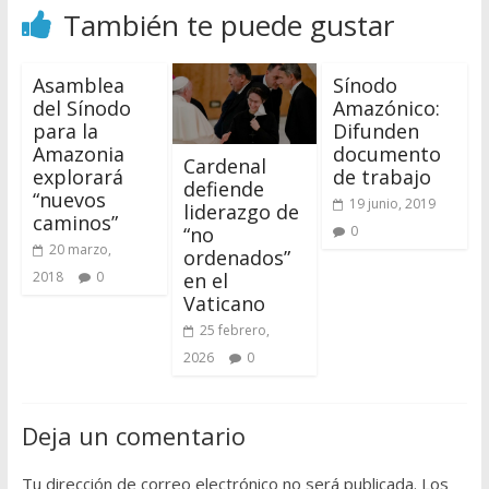
También te puede gustar
Asamblea
Sínodo
del Sínodo
Amazónico:
para la
Difunden
Amazonia
documento
Cardenal
explorará
de trabajo
defiende
“nuevos
19 junio, 2019
liderazgo de
caminos”
“no
0
20 marzo,
ordenados”
en el
2018
0
Vaticano
25 febrero,
2026
0
Deja un comentario
Tu dirección de correo electrónico no será publicada.
Los