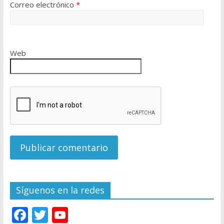
Correo electrónico
*
Web
Síguenos en la redes
F
T
Y