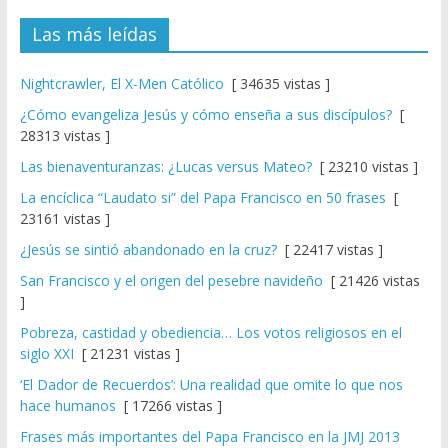
Las más leídas
Nightcrawler, El X-Men Católico
[ 34635 vistas ]
¿Cómo evangeliza Jesús y cómo enseña a sus discípulos?
[
28313 vistas ]
Las bienaventuranzas: ¿Lucas versus Mateo?
[ 23210 vistas ]
La encíclica “Laudato si” del Papa Francisco en 50 frases
[
23161 vistas ]
¿Jesús se sintió abandonado en la cruz?
[ 22417 vistas ]
San Francisco y el origen del pesebre navideño
[ 21426 vistas
]
Pobreza, castidad y obediencia… Los votos religiosos en el
siglo XXI
[ 21231 vistas ]
‘El Dador de Recuerdos’: Una realidad que omite lo que nos
hace humanos
[ 17266 vistas ]
Frases más importantes del Papa Francisco en la JMJ 2013