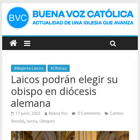
#Mujeres-Laicos
#Últimas
Laicos podrán elegir su
obispo en diócesis
alemana
17 junio, 2022
Buena Voz
0 Comments
Camino
,
,
Sinodal
laicos
Obispos